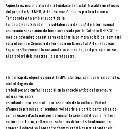
Aquesta és una iniciativa de la Fundació La Ciutat Invisible en el marc
del projecte A TEMPO, Arts i Formació, que es porta a terme a
Temporada Alta amb el suport de la
Fundació Banc Sabadell i la col·laboració de ConArte Internacional,
associació sense ànim de lucre impulsada per la Càtedra UNESCO. El
mes de novembre passat es va celebrar la primera edició del seminari
sota el nom de Seminari de Formació en Diversitat Arts i Educació.
Enguany s’ha avançat la convocatòria al mes de juliol per ajustar-se
al calendari dels mestres i els professors.
Els principals objectius que A TEMPO planteja, són: posar en comú les
metodologies de
treball posant èmfasi especial en la creació artística i promoure
intercanvis entre
estudiants, professorat i professionals de la cultura. Partint
d’aquesta premissa, el seminari vol oferir als participants eines de
comprensió i d’actuació per potenciar la sensibilitat cap a l’entorn
cultural i artístic, reflexionar sobre les diferents tendències de
renovació educativa i aprendre formes creatives per afrontar els