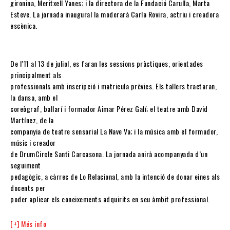
gironina, Meritxell Yanes; i la directora de la Fundació Carulla, Marta
Esteve. La jornada inaugural la moderarà Carla Rovira, actriu i creadora
escènica.
De l’11 al 13 de juliol, es faran les sessions pràctiques, orientades
principalment als
professionals amb inscripció i matricula prèvies. Els tallers tractaran,
la dansa, amb el
coreògraf, ballarí i formador Aimar Pérez Galí; el teatre amb David
Martínez, de la
companyia de teatre sensorial La Nave Va; i la música amb el formador,
músic i creador
de DrumCircle Santi Carcasona. La jornada anirà acompanyada d’un
seguiment
pedagògic, a càrrec de Lo Relacional, amb la intenció de donar eines als
docents per
poder aplicar els coneixements adquirits en seu àmbit professional.
[+] Més info