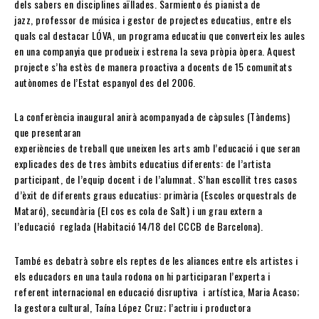
dels sabers en disciplines aïllades. Sarmiento és pianista de
jazz, professor de música i gestor de projectes educatius, entre els
quals cal destacar LÓVA, un programa educatiu que converteix les aules
en una companyia que produeix i estrena la seva pròpia òpera. Aquest
projecte s’ha estès de manera proactiva a docents de 15 comunitats
autònomes de l’Estat espanyol des del 2006.
La conferència inaugural anirà acompanyada de càpsules (Tàndems)
que presentaran
experiències de treball que uneixen les arts amb l’educació i que seran
explicades des de tres àmbits educatius diferents: de l’artista
participant, de l’equip docent i de l’alumnat. S’han escollit tres casos
d’èxit de diferents graus educatius: primària (Escoles orquestrals de
Mataró), secundària (El cos es cola de Salt) i un grau extern a
l’educació reglada (Habitació 14/18 del CCCB de Barcelona).
També es debatrà sobre els reptes de les aliances entre els artistes i
els educadors en una taula rodona on hi participaran l’experta i
referent internacional en educació disruptiva i artística, Maria Acaso;
la gestora cultural, Taína López Cruz; l’actriu i productora