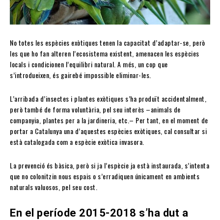
No totes les espècies exòtiques tenen la capacitat d’adaptar-se, però
les que ho fan alteren l’ecosistema existent, amenacen les espècies
locals i condicionen l’equilibri natural. A més, un cop que
s’introdueixen, és gairebé impossible eliminar-les.
L’arribada d’insectes i plantes exòtiques s’ha produït accidentalment,
però també de forma voluntària, pel seu interès –animals de
companyia, plantes per a la jardineria, etc.– Per tant, en el moment de
portar a Catalunya una d’aquestes espècies exòtiques, cal consultar si
està catalogada com a espècie exòtica invasora.
La prevenció és bàsica, però si ja l’espècie ja està instaurada, s’intenta
que no colonitzin nous espais o s’erradiquen únicament en ambients
naturals valuosos, pel seu cost.
En el període 2015-2018 s’ha dut a