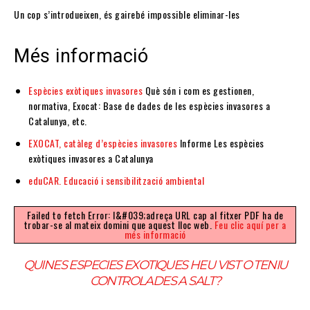
Un cop s’introdueixen, és gairebé impossible eliminar-les
Més informació
Espècies exòtiques invasores
Què són i com es gestionen,
normativa, Exocat: Base de dades de les espècies invasores a
Catalunya, etc.
EXOCAT, catàleg d’espècies invasores
Informe Les espècies
exòtiques invasores a Catalunya
eduCAR. Educació i sensibilització ambiental
Failed to fetch Error: l&#039;adreça URL cap al fitxer PDF ha de
trobar-se al mateix domini que aquest lloc web.
Feu clic aquí per a
més informació
QUINES ESPECIES EXOTIQUES HEU VIST O TENIU
CONTROLADES A SALT?