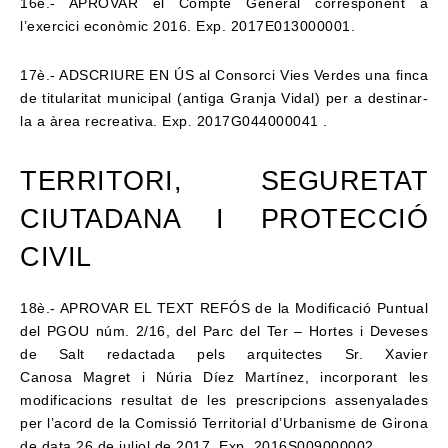
16è.- APROVAR el Compte General corresponent a
l’exercici econòmic 2016. Exp.
2017E013000001.
17è.- ADSCRIURE EN ÚS al Consorci Vies Verdes una finca
de titularitat municipal (antiga
Granja Vidal) per a destinar-
la a àrea recreativa. Exp. 2017G044000041 .
TERRITORI, SEGURETAT
CIUTADANA I PROTECCIÓ
CIVIL
18è.- APROVAR EL TEXT REFÓS de la Modificació Puntual
del PGOU núm. 2/16, del
Parc del Ter – Hortes i Deveses
de Salt redactada pels arquitectes Sr. Xavier
Canosa
Magret i Núria Díez Martínez, incorporant les
modificacions resultat de les prescripcions
assenyalades
per l’acord de la Comissió Territorial d’Urbanisme de Girona
de data 26 de
juliol de 2017. Exp. 2016S009000002