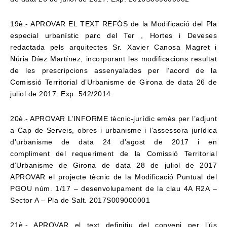
19è.- APROVAR EL TEXT REFÓS de la Modificació del Pla
especial urbanístic parc del
Ter , Hortes i Deveses
redactada pels arquitectes Sr. Xavier Canosa Magret i
Núria Díez
Martínez, incorporant les modificacions resultat
de les prescripcions assenyalades per
l’acord de la
Comissió Territorial d’Urbanisme de Girona de data 26 de
juliol de 2017. Exp.
542/2014.
20è.- APROVAR L’INFORME tècnic-jurídic emès per l’adjunt
a Cap de Serveis, obres i
urbanisme i l’assessora jurídica
d’urbanisme de data 24 d’agost de 2017 i en
compliment
del requeriment de la Comissió Territorial
d’Urbanisme de Girona de data 28 de juliol de
2017
APROVAR el projecte tècnic de la Modificació Puntual del
PGOU núm. 1/17 –
desenvolupament de la clau 4A R2A –
Sector A – Pla de Salt. 2017S009000001
21è.- APROVAR el text definitiu del conveni per l’ús