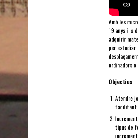
Amb les micr
19 anys i la 
adquirir mate
per estudiar 
desplaçaments
ordinadors o 
Objectius
Atendre j
facilitant
Incrementa
tipus de f
incrementa