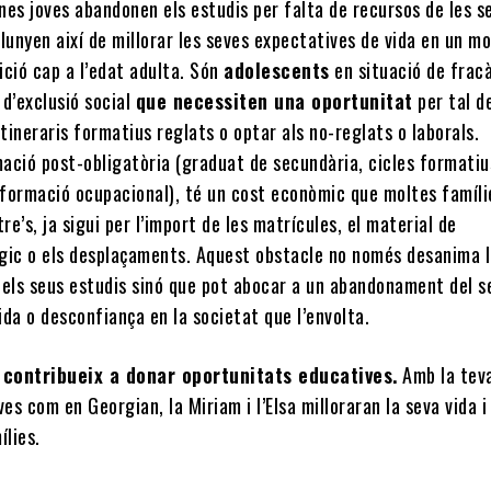
nes joves abandonen els estudis per falta de recursos de les s
allunyen així de millorar les seves expectatives de vida en un 
sició cap a l’edat adulta. Són
adolescents
en situació de frac
c d’exclusió social
que necessiten una oportunitat
per tal d
itineraris formatius reglats o optar als no-reglats o laborals.
ació post-obligatòria (graduat de secundària, cicles formatiu
o formació ocupacional), té un cost econòmic que moltes famíli
e’s, ja sigui per l’import de les matrícules, el material de
gic o els desplaçaments. Aquest obstacle no només desanima 
dels seus estudis sinó que pot abocar a un abandonament del s
vida o desconfiança en la societat que l’envolta.
i contribueix a donar oportunitats educatives.
Amb la tev
ves com en Georgian, la Miriam i l’Elsa milloraran la seva vida i
ílies.