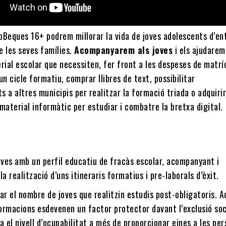
oBeques 16+ podrem millorar la vida de joves adolescents d’ent
de les seves famílies.
Acompanyarem als joves
i els ajudarem
rial escolar que necessiten, fer front a les despeses de matrí
un cicle formatiu, comprar llibres de text, possibilitar
 a altres municipis per realitzar la formació triada o adquiri
material informàtic per estudiar i combatre la bretxa digital.
oves amb un perfil educatiu de fracàs escolar, acompanyant i
 la realització d’uns itineraris formatius i pre-laborals d’èxit.
r el nombre de joves que realitzin estudis post-obligatoris. 
ormacions esdevenen un factor protector davant l’exclusió soci
 el nivell d’ocupabilitat a més de proporcionar eines a les pe