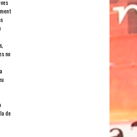
eves
moment
às
e
s,
es no
la
eu
a
 la de