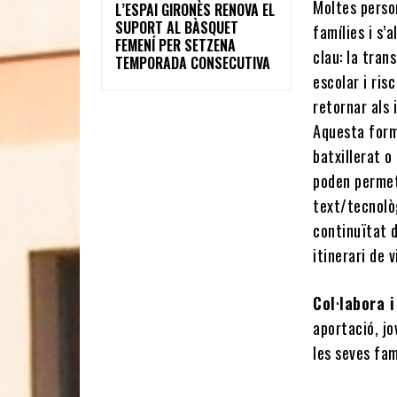
Moltes perso
L’ESPAI GIRONÈS RENOVA EL
SUPORT AL BÀSQUET
famílies i s’
FEMENÍ PER SETZENA
clau: la tran
TEMPORADA CONSECUTIVA
escolar i ris
retornar als 
Aquesta form
batxillerat 
poden permetr
text/tecnolò
continuïtat 
itinerari de 
Col·labora 
aportació, jo
les seves fam