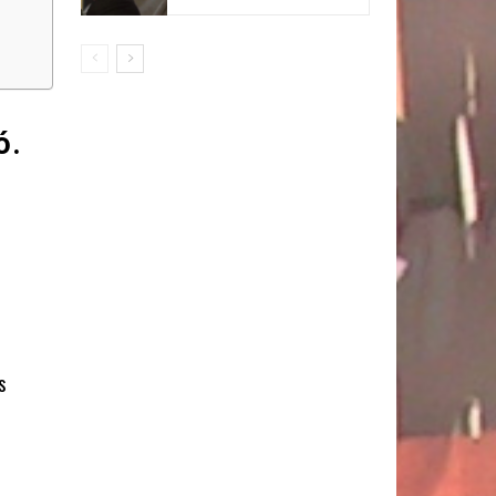
ó.
s
0