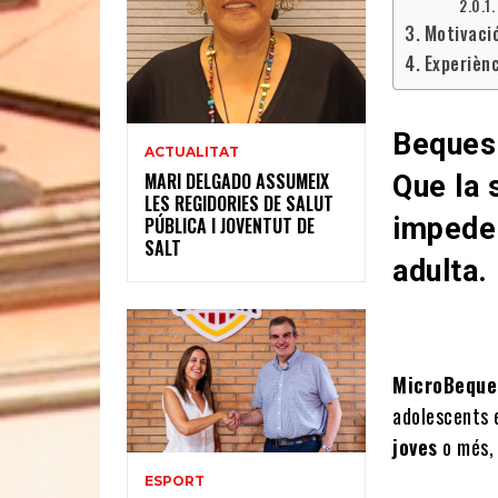
Motivació
Experiènc
Beques 
ACTUALITAT
MARI DELGADO ASSUMEIX
Que la 
LES REGIDORIES DE SALUT
impedei
PÚBLICA I JOVENTUT DE
SALT
adulta.
MicroBeque
adolescents 
joves
o més, 
ESPORT