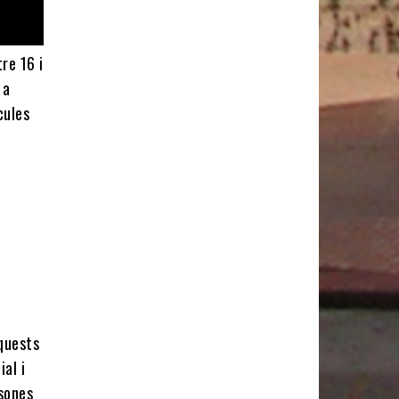
re 16 i
 a
cules
r
Aquests
al i
rsones