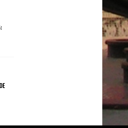
:
 DE