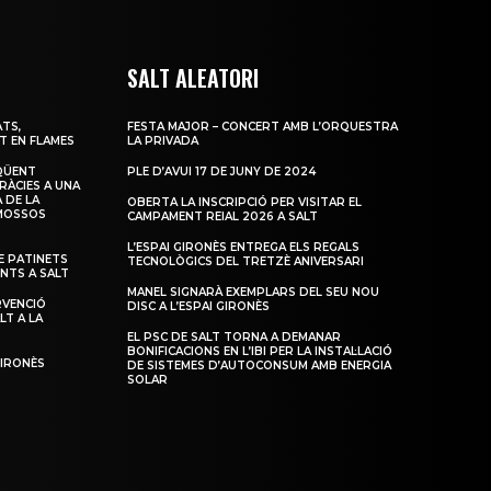
SALT ALEATORI
TS,
FESTA MAJOR – CONCERT AMB L’ORQUESTRA
T EN FLAMES
LA PRIVADA
QÜENT
PLE D’AVUI 17 DE JUNY DE 2024
RÀCIES A UNA
 DE LA
OBERTA LA INSCRIPCIÓ PER VISITAR EL
 MOSSOS
CAMPAMENT REIAL 2026 A SALT
L’ESPAI GIRONÈS ENTREGA ELS REGALS
 PATINETS
TECNOLÒGICS DEL TRETZÈ ANIVERSARI
ENTS A SALT
MANEL SIGNARÀ EXEMPLARS DEL SEU NOU
RVENCIÓ
DISC A L’ESPAI GIRONÈS
LT A LA
EL PSC DE SALT TORNA A DEMANAR
BONIFICACIONS EN L’IBI PER LA INSTAL·LACIÓ
GIRONÈS
DE SISTEMES D’AUTOCONSUM AMB ENERGIA
SOLAR