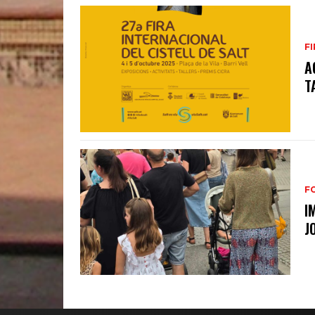
FI
A
T
F
I
J