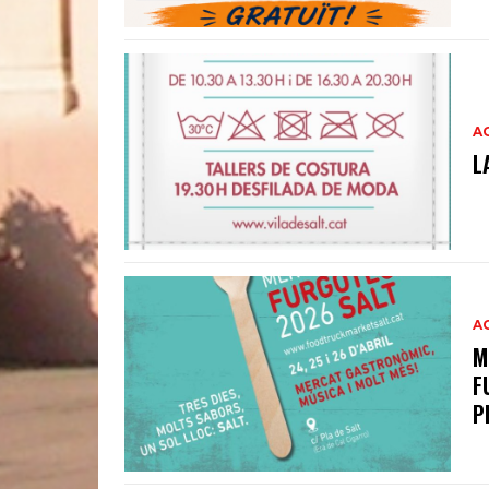
A
L
A
M
F
P