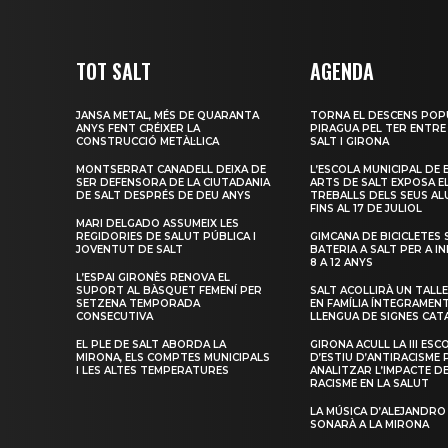
TOT SALT
AGENDA
JANSA METAL, MÉS DE QUARANTA
TORNA EL DESCENS POP
ANYS FENT CRÉIXER LA
PIRAGUA PEL TER ENTRE
CONSTRUCCIÓ METÀL·LICA
SALT I GIRONA
MONTSERRAT CANADELL DEIXA DE
L’ESCOLA MUNICIPAL DE 
SER DEFENSORA DE LA CIUTADANIA
ARTS DE SALT EXPOSA E
DE SALT DESPRÉS DE DEU ANYS
TREBALLS DELS SEUS A
FINS AL 17 DE JULIOL
MARI DELGADO ASSUMEIX LES
REGIDORIES DE SALUT PÚBLICA I
GIMCANA DE BICICLETES 
JOVENTUT DE SALT
BATERIA A SALT PER A I
8 A 12 ANYS
L’ESPAI GIRONÈS RENOVA EL
SUPORT AL BÀSQUET FEMENÍ PER
SALT ACOLLIRÀ UN TALLE
SETZENA TEMPORADA
EN FAMÍLIA ÍNTEGRAMEN
CONSECUTIVA
LLENGUA DE SIGNES CAT
EL PLE DE SALT ABORDA LA
GIRONA ACULL LA III ESC
MIRONA, ELS COMPTES MUNICIPALS
D’ESTIU D’ANTIRACISME 
I LES ALTES TEMPERATURES
ANALITZAR L’IMPACTE D
RACISME EN LA SALUT
LA MÚSICA D’ALEJANDRO
SONARÀ A LA MIRONA