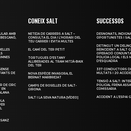
CONEIX SALT
SUCCESSOS
ULAR AMB
NETEJA DE CARRERS A SALT –
DESNONATS, INDIGNA
 BESCANÓ,
CONSULTA EL DIA I L’HORARI DEL
OPORTUNISTES I SAL
TEU CARRER I EVITA MULTES
DETINGUT UN DELIN
BELLES
EL CAMÍ DEL TER PETIT
REINCIDENT A SALT G
LS
OPERACIÓ CONJUNTA
LUMNES
POLICIA LOCAL I ELS
TORTUGUES D’ESTANY
D’ESQUADRA
ALLIBERADES AL TRAM MITJÀ-BAIX
DEL TER
SENSE
337 CONDUCTORS DE
NFANTS DE
MULTATS I 20 ACCID
NOVA ESPÈCIE INVASORA, EL
BERNAT MARBREJAT
TENSIÓ A SALT: INTE
R DE CIRC
POLICIAL FRENA ASSA
CAMPS DE ROSELLES DE SALT-
T EN
COMISSARIA
GIRONA
ALANA
ACCIDENT A L’ESPAI 
SALT I LA SEVA NATURA [VÍDEO]
OLA
PER
EL
 SANZ