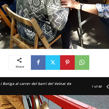
Share
l i Botiga al carrer del barri del Veïnat de
1
of 48