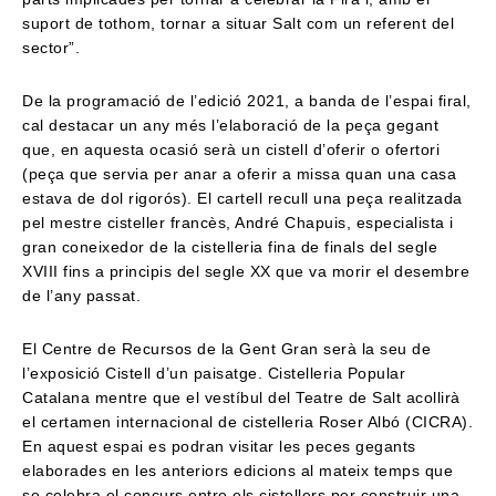
suport de tothom, tornar a situar Salt com un referent del
sector”.
De la programació de l’edició 2021, a banda de l’espai firal,
cal destacar un any més l’elaboració de la peça gegant
que, en aquesta ocasió serà un cistell d’oferir o ofertori
(peça que servia per anar a oferir a missa quan una casa
estava de dol rigorós). El cartell recull una peça realitzada
pel mestre cisteller francès, André Chapuis, especialista i
gran coneixedor de la cistelleria fina de finals del segle
XVIII fins a principis del segle XX que va morir el desembre
de l’any passat.
El Centre de Recursos de la Gent Gran serà la seu de
l’exposició Cistell d’un paisatge. Cistelleria Popular
Catalana mentre que el vestíbul del Teatre de Salt acollirà
el certamen internacional de cistelleria Roser Albó (CICRA).
En aquest espai es podran visitar les peces gegants
elaborades en les anteriors edicions al mateix temps que
se celebra el concurs entre els cistellers per construir una