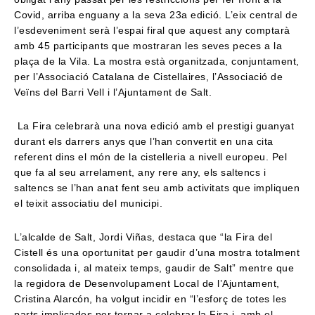
Covid, arriba enguany a la seva 23a edició. L’eix central de
l’esdeveniment serà l’espai firal que aquest any comptarà
amb 45 participants que mostraran les seves peces a la
plaça de la Vila. La mostra està organitzada, conjuntament,
per l’Associació Catalana de Cistellaires, l’Associació de
Veïns del Barri Vell i l’Ajuntament de Salt.
La Fira celebrarà una nova edició amb el prestigi guanyat
durant els darrers anys que l’han convertit en una cita
referent dins el món de la cistelleria a nivell europeu. Pel
que fa al seu arrelament, any rere any, els saltencs i
saltencs se l’han anat fent seu amb activitats que impliquen
el teixit associatiu del municipi.
L’alcalde de Salt, Jordi Viñas, destaca que “la Fira del
Cistell és una oportunitat per gaudir d’una mostra totalment
consolidada i, al mateix temps, gaudir de Salt” mentre que
la regidora de Desenvolupament Local de l’Ajuntament,
Cristina Alarcón, ha volgut incidir en “l’esforç de totes les
parts implicades per tornar a celebrar la Fira i, amb el