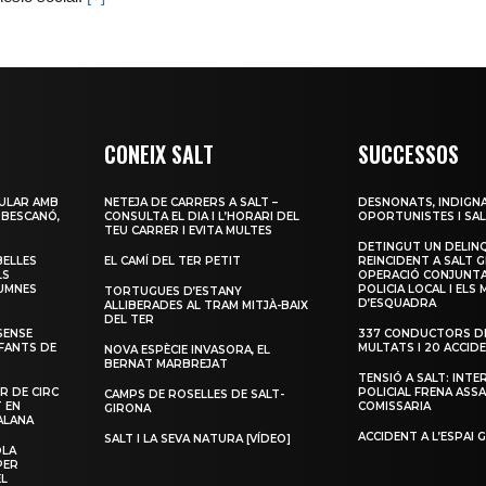
CONEIX SALT
SUCCESSOS
ULAR AMB
NETEJA DE CARRERS A SALT –
DESNONATS, INDIGNA
 BESCANÓ,
CONSULTA EL DIA I L’HORARI DEL
OPORTUNISTES I SAL
TEU CARRER I EVITA MULTES
DETINGUT UN DELIN
BELLES
EL CAMÍ DEL TER PETIT
REINCIDENT A SALT G
LS
OPERACIÓ CONJUNTA
LUMNES
POLICIA LOCAL I ELS
TORTUGUES D’ESTANY
D’ESQUADRA
ALLIBERADES AL TRAM MITJÀ-BAIX
DEL TER
SENSE
337 CONDUCTORS DE
NFANTS DE
MULTATS I 20 ACCID
NOVA ESPÈCIE INVASORA, EL
BERNAT MARBREJAT
TENSIÓ A SALT: INTE
R DE CIRC
POLICIAL FRENA ASSA
CAMPS DE ROSELLES DE SALT-
T EN
COMISSARIA
GIRONA
ALANA
ACCIDENT A L’ESPAI 
SALT I LA SEVA NATURA [VÍDEO]
OLA
PER
EL