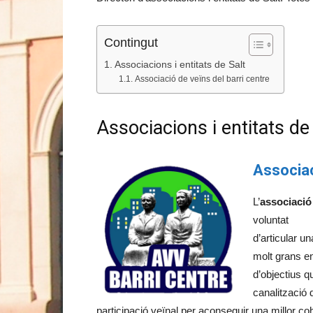
Contingut
Associacions i entitats de Salt
Associació de veïns del barri centre
Associacions i entitats de
Associac
L’
associació 
voluntat
d’articular u
molt grans en
d’objectius q
canalització 
participació veïnal per aconseguir una millor co