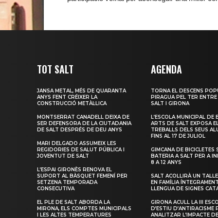
TOT SALT
AGENDA
JANSA METAL, MÉS DE QUARANTA
TORNA EL DESCENS POP
ANYS FENT CRÉIXER LA
PIRAGUA PEL TER ENTRE
CONSTRUCCIÓ METÀL·LICA
SALT I GIRONA
MONTSERRAT CANADELL DEIXA DE
L’ESCOLA MUNICIPAL DE 
SER DEFENSORA DE LA CIUTADANIA
ARTS DE SALT EXPOSA E
DE SALT DESPRÉS DE DEU ANYS
TREBALLS DELS SEUS A
FINS AL 17 DE JULIOL
MARI DELGADO ASSUMEIX LES
REGIDORIES DE SALUT PÚBLICA I
GIMCANA DE BICICLETES 
JOVENTUT DE SALT
BATERIA A SALT PER A I
8 A 12 ANYS
L’ESPAI GIRONÈS RENOVA EL
SUPORT AL BÀSQUET FEMENÍ PER
SALT ACOLLIRÀ UN TALLE
SETZENA TEMPORADA
EN FAMÍLIA ÍNTEGRAMEN
CONSECUTIVA
LLENGUA DE SIGNES CAT
EL PLE DE SALT ABORDA LA
GIRONA ACULL LA III ESC
MIRONA, ELS COMPTES MUNICIPALS
D’ESTIU D’ANTIRACISME 
I LES ALTES TEMPERATURES
ANALITZAR L’IMPACTE D