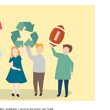
 les entitats i associacions de Salt.