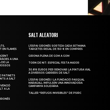
SALT ALEATORI
TS,
L’ESPAI GIRONÈS SORTEJA CADA SETMANA
T EN FLAMES
TARGETES REGAL DE 150 € EN COMPRES
QÜENT
GIRONA PLENA DE GOM A GOM
RÀCIES A UNA
 DE LA
TORN DE NIT: ESPECIAL FESTA MAJOR
 MOSSOS
30.816 EUROS PER RENOVAR LA PINTURA VIAL
A DIVERSOS CARRERS DE SALT
 PATINETS
ENTS A SALT
L’ESPAI GIRONÈS I LA FUNDACIÓ PASQUAL
MARAGALL IMPULSEN UNA INNOVADORA
RVENCIÓ
CAMPANYA SOLIDÀRIA
LT A LA
TALLER “REFUGIS INVISIBLES” DE PSIRC
GIRONÈS