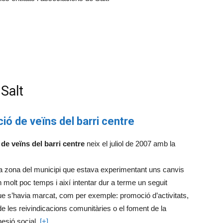
 Salt
ió de veïns del barri centre
de veïns del barri centre
neix el juliol de 2007 amb la
na zona del municipi que estava experimentant uns canvis
 molt poc temps i així intentar dur a terme un seguit
ue s’havia marcat, com per exemple: promoció d’activitats,
de les reivindicacions comunitàries o el foment de la
hesió social.
[+]