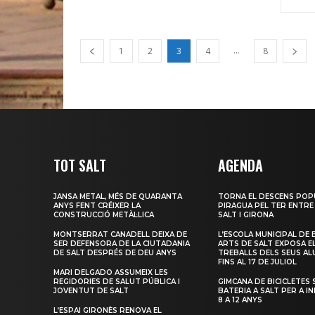
...
1
2
3
4
8
TOT SALT
AGENDA
JANSA METAL, MÉS DE QUARANTA
TORNA EL DESCENS POP
ANYS FENT CRÉIXER LA
PIRAGUA PEL TER ENTRE
CONSTRUCCIÓ METÀL·LICA
SALT I GIRONA
MONTSERRAT CANADELL DEIXA DE
L’ESCOLA MUNICIPAL DE 
SER DEFENSORA DE LA CIUTADANIA
ARTS DE SALT EXPOSA E
DE SALT DESPRÉS DE DEU ANYS
TREBALLS DELS SEUS A
FINS AL 17 DE JULIOL
MARI DELGADO ASSUMEIX LES
REGIDORIES DE SALUT PÚBLICA I
GIMCANA DE BICICLETES 
JOVENTUT DE SALT
BATERIA A SALT PER A I
8 A 12 ANYS
L’ESPAI GIRONÈS RENOVA EL