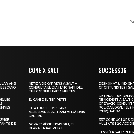
Pa
CONEIX SALT
SUCCESSOS
ULAR AMB
NETEJA DE CARRERS A SALT –
DESNONATS, INDIGNA
 BESCANÓ,
CONSULTA EL DIA I L’HORARI DEL
OPORTUNISTES I SAL
TEU CARRER I EVITA MULTES
DETINGUT UN DELIN
BELLES
EL CAMÍ DEL TER PETIT
REINCIDENT A SALT G
LS
OPERACIÓ CONJUNTA
LUMNES
POLICIA LOCAL I ELS
TORTUGUES D’ESTANY
D’ESQUADRA
ALLIBERADES AL TRAM MITJÀ-BAIX
DEL TER
SENSE
337 CONDUCTORS DE
NFANTS DE
MULTATS I 20 ACCID
NOVA ESPÈCIE INVASORA, EL
BERNAT MARBREJAT
TENSIÓ A SALT: INTE