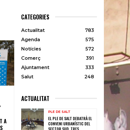
CATEGORIES
Actualitat
783
Agenda
575
Notícies
572
Comerç
391
Ajuntament
333
Salut
248
ACTUALITAT
”
PLE DE SALT
EL PLE DE SALT DEBATRÀ EL
T A
CONVENI URBANÍSTIC DEL
LS
SECTOR SUD, TRES