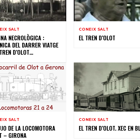
EIX SALT
CONEIX SALT
INA NECROLÒGICA :
EL TREN D’OLOT
NICA DEL DARRER VIATGE
 TREN D’OLOT…
EIX SALT
CONEIX SALT
UJO DE LA LOCOMOTORA
EL TREN D’OLOT. XEC EN B
T – GIRONA