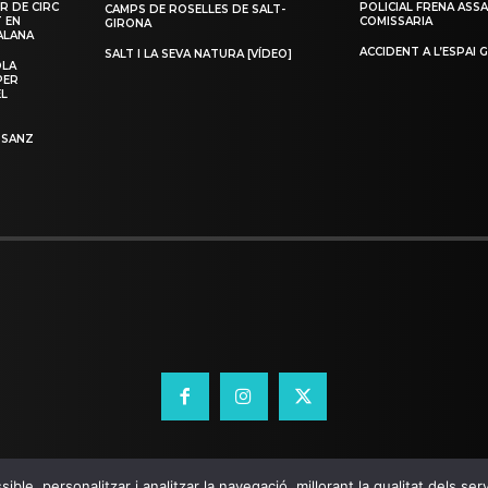
R DE CIRC
POLICIAL FRENA ASSA
CAMPS DE ROSELLES DE SALT-
T EN
COMISSARIA
GIRONA
ALANA
ACCIDENT A L’ESPAI 
SALT I LA SEVA NATURA [VÍDEO]
OLA
PER
EL
 SANZ
ible, personalitzar i analitzar la navegació, millorant la qualitat dels s