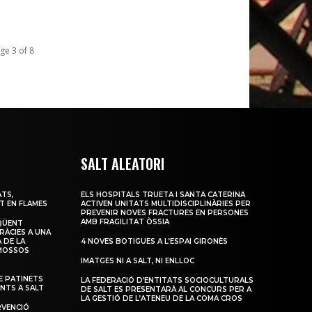
ge 3 of 8
SALT ALEATORI
TS,
ELS HOSPITALS TRUETA I SANTA CATERINA
T EN FLAMES
ACTIVEN UNITATS MULTIDISCIPLINÀRIES PER
PREVENIR NOVES FRACTURES EN PERSONES
AMB FRAGILITAT ÒSSIA
QÜENT
RÀCIES A UNA
 DE LA
4 NOVES BOTIGUES A L’ESPAI GIRONÈS
 MOSSOS
IMATGES NI A SALT, NI ENLLOC
 PATINETS
LA FEDERACIÓ D’ENTITATS SOCIOCULTURALS
ENTS A SALT
DE SALT ES PRESENTARÀ AL CONCURS PER A
LA GESTIÓ DE L’ATENEU DE LA COMA CROS
RVENCIÓ