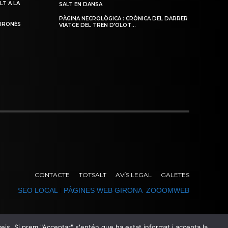
LT A LA
SALT EN DANSA
PÀGINA NECROLÒGICA : CRÒNICA DEL DARRER
GIRONÈS
VIATGE DEL TREN D’OLOT…
CONTACTE
TOTSALT
AVÍS LEGAL
GALETES
SEO LOCAL
I
PÀGINES WEB GIRONA
ZOOOMWEB
erveis. Si prem "Acceptar" s'entén que ha estat informat i accepta la