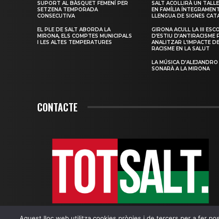
SUPORT AL BÀSQUET FEMENÍ PER
SALT ACOLLIRÀ UN TALLE
SETZENA TEMPORADA
EN FAMÍLIA ÍNTEGRAMEN
CONSECUTIVA
LLENGUA DE SIGNES CAT
EL PLE DE SALT ABORDA LA
GIRONA ACULL LA III ESC
MIRONA, ELS COMPTES MUNICIPALS
D’ESTIU D’ANTIRACISME 
I LES ALTES TEMPERATURES
ANALITZAR L’IMPACTE D
RACISME EN LA SALUT
LA MÚSICA D’ALEJANDRO
SONARÀ A LA MIRONA
CONTACTE
Aquest lloc web utilitza cookies pròpies i de tercers per a fer poss