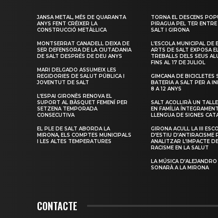
JANSA METAL, MÉS DE QUARANTA
TORNA EL DESCENS POP
ANYS FENT CRÉIXER LA
PIRAGUA PEL TER ENTRE
CONSTRUCCIÓ METÀL·LICA
SALT I GIRONA
MONTSERRAT CANADELL DEIXA DE
L’ESCOLA MUNICIPAL DE 
SER DEFENSORA DE LA CIUTADANIA
ARTS DE SALT EXPOSA E
DE SALT DESPRÉS DE DEU ANYS
TREBALLS DELS SEUS A
FINS AL 17 DE JULIOL
MARI DELGADO ASSUMEIX LES
REGIDORIES DE SALUT PÚBLICA I
GIMCANA DE BICICLETES 
JOVENTUT DE SALT
BATERIA A SALT PER A I
8 A 12 ANYS
L’ESPAI GIRONÈS RENOVA EL
SUPORT AL BÀSQUET FEMENÍ PER
SALT ACOLLIRÀ UN TALLE
SETZENA TEMPORADA
EN FAMÍLIA ÍNTEGRAMEN
CONSECUTIVA
LLENGUA DE SIGNES CAT
EL PLE DE SALT ABORDA LA
GIRONA ACULL LA III ESC
MIRONA, ELS COMPTES MUNICIPALS
D’ESTIU D’ANTIRACISME 
I LES ALTES TEMPERATURES
ANALITZAR L’IMPACTE D
RACISME EN LA SALUT
LA MÚSICA D’ALEJANDRO
SONARÀ A LA MIRONA
CONTACTE