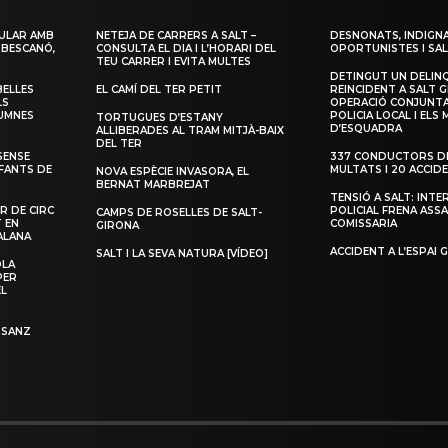
ULAR AMB
NETEJA DE CARRERS A SALT –
DESNONATS, INDIGNA
 BESCANÓ,
CONSULTA EL DIA I L’HORARI DEL
OPORTUNISTES I SAL
TEU CARRER I EVITA MULTES
DETINGUT UN DELIN
BELLES
EL CAMÍ DEL TER PETIT
REINCIDENT A SALT G
LS
OPERACIÓ CONJUNTA
LUMNES
POLICIA LOCAL I ELS
TORTUGUES D’ESTANY
D’ESQUADRA
ALLIBERADES AL TRAM MITJÀ-BAIX
DEL TER
SENSE
337 CONDUCTORS DE
NFANTS DE
MULTATS I 20 ACCID
NOVA ESPÈCIE INVASORA, EL
BERNAT MARBREJAT
TENSIÓ A SALT: INTE
R DE CIRC
POLICIAL FRENA ASSA
CAMPS DE ROSELLES DE SALT-
T EN
COMISSARIA
GIRONA
ALANA
ACCIDENT A L’ESPAI 
SALT I LA SEVA NATURA [VÍDEO]
OLA
PER
EL
 SANZ