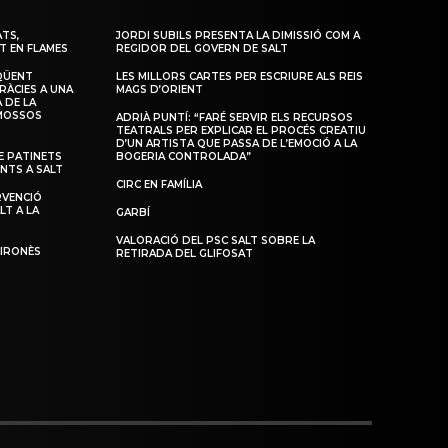
TS,
JORDI SUBILS PRESENTA LA DIMISSIÓ COM A
T EN FLAMES
REGIDOR DEL GOVERN DE SALT
QÜENT
LES MILLORS CARTES PER ESCRIURE ALS REIS
RÀCIES A UNA
MAGS D’ORIENT
 DE LA
 MOSSOS
ADRIÀ PUNTÍ: “FARÉ SERVIR ELS RECURSOS
TEATRALS PER EXPLICAR EL PROCÉS CREATIU
D’UN ARTISTA QUE PASSA DE L’EMOCIÓ A LA
 PATINETS
BOGERIA CONTROLADA”
ENTS A SALT
CIRC EN FAMÍLIA
RVENCIÓ
LT A LA
GARBÍ
VALORACIÓ DEL PSC SALT SOBRE LA
GIRONÈS
RETIRADA DEL GLIFOSAT