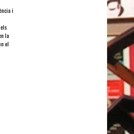
ència i
dels
en la
en el