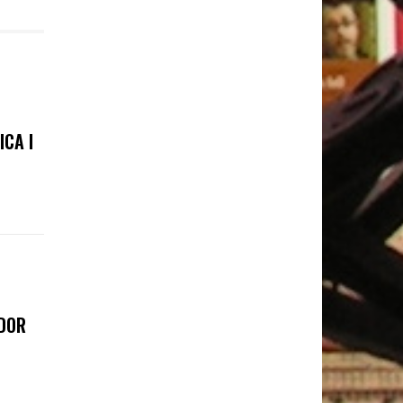
ICA I
ADOR