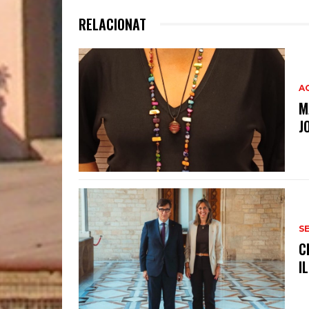
RELACIONAT
A
M
J
S
C
I