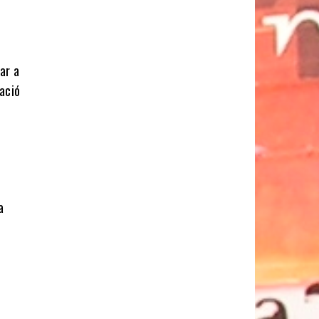
ar a
ació
a