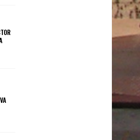
CTOR
A
OVA