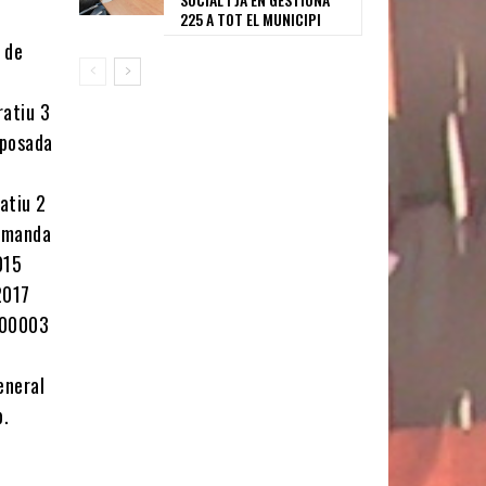
225 A TOT EL MUNICIPI
 de
ratiu 3
rposada
atiu 2
demanda
015
2017
6000003
eneral
p.