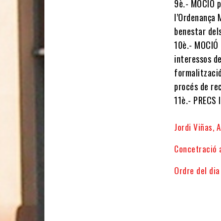
9è.- MOCIÓ p
l’Ordenança M
benestar del
10è.- MOCIÓ 
interessos de
formalitzaci
procés de r
11è.- PRECS
Jordi Viñas, 
Concetració a
Ordre del dia