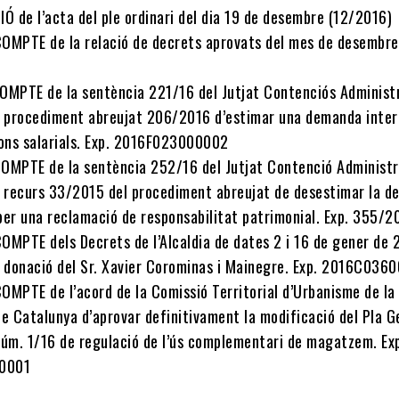
Ó de l’acta del ple ordinari del dia 19 de desembre (12/2016)
OMPTE de la relació de decrets aprovats del mes de desembre
OMPTE de la sentència 221/16 del Jutjat Contenciós Administ
l procediment abreujat 206/2016 d’estimar una demanda inte
ions salarials. Exp. 2016F023000002
OMPTE de la sentència 252/16 del Jutjat Contenció Administr
l recurs 33/2015 del procediment abreujat de desestimar la 
per una reclamació de responsabilitat patrimonial. Exp. 355/2
OMPTE dels Decrets de l’Alcaldia de dates 2 i 16 de gener de 
a donació del Sr. Xavier Corominas i Mainegre. Exp. 2016C03
OMPTE de l’acord de la Comissió Territorial d’Urbanisme de la
de Catalunya d’aprovar definitivament la modificació del Pla G
núm. 1/16 de regulació de l’ús complementari de magatzem. Ex
0001