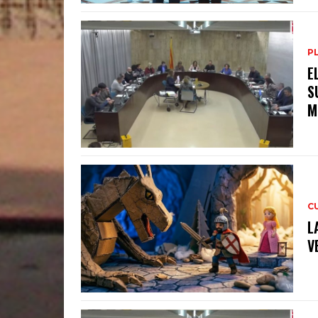
P
E
S
M
C
L
V