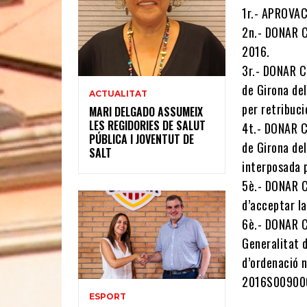
1r.- APROVACI
2n.- DONAR C
2016.
3r.- DONAR C
de Girona de
ACTUALITAT
per retribuc
MARI DELGADO ASSUMEIX
LES REGIDORIES DE SALUT
4t.- DONAR C
PÚBLICA I JOVENTUT DE
de Girona de
SALT
interposada 
5è.- DONAR C
d’acceptar l
6è.- DONAR C
Generalitat 
d’ordenació 
2016S00900
ESPORT