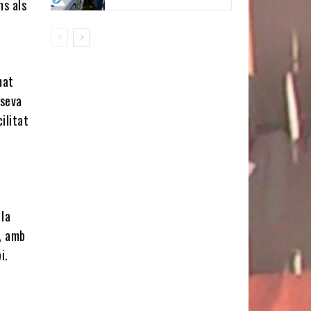
ns als
mat
 seva
ilitat
 la
s, amb
i.