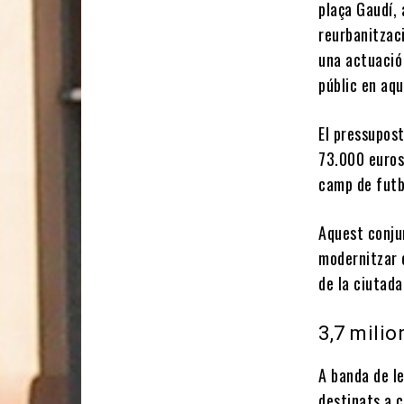
plaça Gaudí,
reurbanitzac
una actuació 
públic en aq
El pressupost
73.000 euros,
camp de futb
Aquest conju
modernitzar e
de la ciutada
3,7 milio
A banda de le
destinats a c