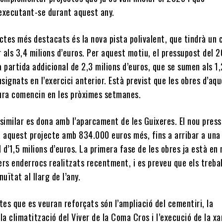
executant-se durant aquest any.
ctes més destacats és la nova pista polivalent, que tindrà un 
r als 3,4 milions d’euros. Per aquest motiu, el pressupost del 
 partida addicional de 2,3 milions d’euros, que se sumen als 1,
nsignats en l’exercici anterior. Està previst que les obres d’aq
ura comencin en les pròximes setmanes.
similar es dona amb l’aparcament de les Guixeres. El nou pres
aquest projecte amb 834.000 euros més, fins a arribar a una
l d’1,5 milions d’euros. La primera fase de les obres ja està en
rs enderrocs realitzats recentment, i es preveu que els trebal
nuïtat al llarg de l’any.
tes que es veuran reforçats són l’ampliació del cementiri, la
la climatització del Viver de la Coma Cros i l’execució de la xa