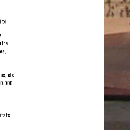
ipi
y
ntre
es,
us, els
 40.000
itats