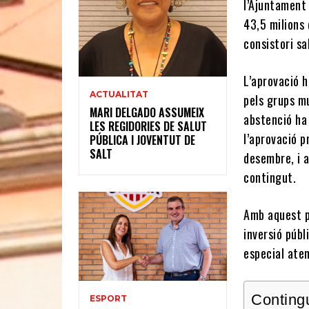
l’Ajuntament 
43,5 milions 
consistori s
L’aprovació h
ACTUALITAT
pels grups mu
MARI DELGADO ASSUMEIX
abstenció ha
LES REGIDORIES DE SALUT
l’aprovació p
PÚBLICA I JOVENTUT DE
SALT
desembre, i a
contingut.
Amb aquest p
inversió públ
especial aten
Conting
ESPORT