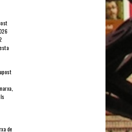
cost
2026
2
uesta
supost
 marxa,
ls
rxa de