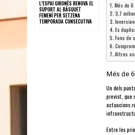
L’ESPAI GIRONÈS RENOVA EL
Més de 6 
SUPORT AL BÀSQUET
3,7 milio
FEMENÍ PER SETZENA
TEMPORADA CONSECUTIVA
Inversio
Es duplic
Fons de 
Compromi
Altres ac
Més de 6
Un dels punt
previst, que 
actuacions re
infraestructu
Entre les pri