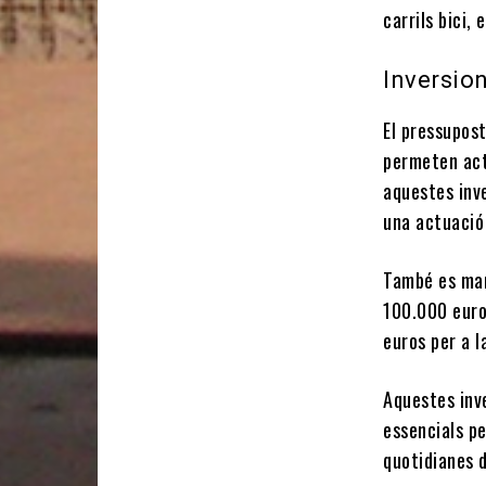
carrils bici, 
Inversio
El pressupos
permeten actu
aquestes inve
una actuació 
També es man
100.000 euros
euros per a la
Aquestes inve
essencials pe
quotidianes d