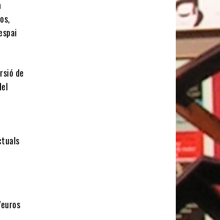
a
os,
’espai
rsió de
del
ctuals
’euros