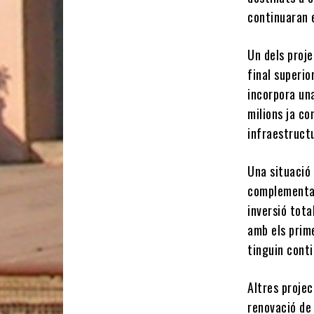
continuaran 
Un dels proje
final superio
incorpora una
milions ja co
infraestruct
Una situació 
complementa 
inversió tota
amb els prime
tinguin conti
Altres projec
renovació de 