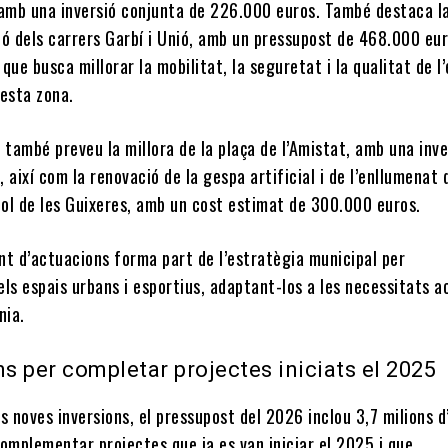
 amb una inversió conjunta de 226.000 euros. També destaca l
ió dels carrers Garbí i Unió, amb un pressupost de 468.000 eur
que busca millorar la mobilitat, la seguretat i la qualitat de l
uesta zona.
 també preveu la millora de la plaça de l’Amistat, amb una inve
 així com la renovació de la gespa artificial i de l’enllumenat 
ol de les Guixeres, amb un cost estimat de 300.000 euros.
nt d’actuacions forma part de l’estratègia municipal per
ls espais urbans i esportius, adaptant-los a les necessitats a
nia.
ns per completar projectes iniciats el 2025
s noves inversions, el pressupost del 2026 inclou 3,7 milions d
omplementar projectes que ja es van iniciar el 2025 i que