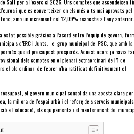
de Salt per a l’exercici 2026. Uns comptes que ascendeixen fi
d’euros i que es converteixen en els més alts mai aprovats pel
altenc, amb un increment del 12,09% respecte a l’any anterior.
a estat possible gràcies a l’acord entre l’equip de govern, for
nicipals d’ERC i Junts, i el grup municipal del PSC, que amb la
 permès que el pressupost prosperés. Aquest acord ja havia fac
rovisional dels comptes en el plenari extraordinari de l’1 de
ra el ple ordinari de febrer n’ha ratificat definitivament el
ressupost, el govern municipal consolida una aposta clara per
ica, la millora de l’espai urbà i el reforç dels serveis municipal
ció a l’educació, els equipaments i el manteniment del municip
ut