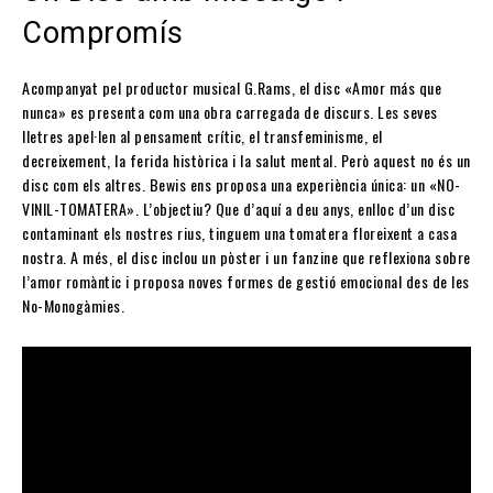
Compromís
Acompanyat pel productor musical G.Rams, el disc «Amor más que
nunca» es presenta com una obra carregada de discurs. Les seves
lletres apel·len al pensament crític, el transfeminisme, el
decreixement, la ferida històrica i la salut mental. Però aquest no és un
disc com els altres. Bewis ens proposa una experiència única: un «NO-
VINIL-TOMATERA». L’objectiu? Que d’aquí a deu anys, enlloc d’un disc
contaminant els nostres rius, tinguem una tomatera floreixent a casa
nostra. A més, el disc inclou un pòster i un fanzine que reflexiona sobre
l’amor romàntic i proposa noves formes de gestió emocional des de les
No-Monogàmies.