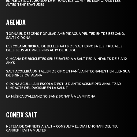
EL PLE DE SALT ABORDA LA MIRONA, ELS COMPTES MUNICIPALS I LES
ALTES TEMPERATURES
AGENDA
TORNA EL DESCENS POPULAR AMB PIRAGUA PEL TER ENTRE BESCANÓ,
SALT I GIRONA
L’ESCOLA MUNICIPAL DE BELLES ARTS DE SALT EXPOSA ELS TREBALLS
DELS SEUS ALUMNES FINS AL 17 DE JULIOL
GIMCANA DE BICICLETES SENSE BATERIA A SALT PER A INFANTS DE 8 A 12
ANYS
SALT ACOLLIRÀ UN TALLER DE CIRC EN FAMÍLIA ÍNTEGRAMENT EN LLENGUA
DE SIGNES CATALANA
GIRONA ACULL LA III ESCOLA D’ESTIU D’ANTIRACISME PER ANALITZAR
L’IMPACTE DEL RACISME EN LA SALUT
LA MÚSICA D’ALEJANDRO SANZ SONARÀ A LA MIRONA
CONEIX SALT
NETEJA DE CARRERS A SALT – CONSULTA EL DIA I L’HORARI DEL TEU
CARRER I EVITA MULTES