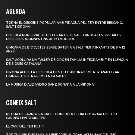
AGENDA
TORNA EL DESCENS POPULAR AMB PIRAGUA PEL TER ENTRE BESCANÓ,
SALT I GIRONA
L’ESCOLA MUNICIPAL DE BELLES ARTS DE SALT EXPOSA ELS TREBALLS
DELS SEUS ALUMNES FINS AL 17 DE JULIOL
GIMCANA DE BICICLETES SENSE BATERIA A SALT PER A INFANTS DE 8 A 12
ANYS
SALT ACOLLIRÀ UN TALLER DE CIRC EN FAMÍLIA ÍNTEGRAMENT EN LLENGUA
DE SIGNES CATALANA
GIRONA ACULL LA III ESCOLA D’ESTIU D’ANTIRACISME PER ANALITZAR
L’IMPACTE DEL RACISME EN LA SALUT
LA MÚSICA D’ALEJANDRO SANZ SONARÀ A LA MIRONA
CONEIX SALT
NETEJA DE CARRERS A SALT – CONSULTA EL DIA I L’HORARI DEL TEU
CARRER I EVITA MULTES
EL CAMÍ DEL TER PETIT
TORTUGUES D’ESTANY ALLIBERADES AL TRAM MITJÀ-BAIX DEL TER