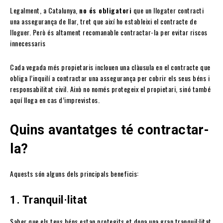
Legalment, a Catalunya,
no és obligatori
que un llogater contracti
una assegurança de llar, tret que així ho estableixi el contracte de
lloguer. Però és altament recomanable contractar-la per evitar riscos
innecessaris
Cada vegada més propietaris inclouen una clàusula en el contracte que
obliga l’inquilí a contractar una assegurança per cobrir els seus béns i
responsabilitat civil. Això no només protegeix el propietari, sinó també
aquí lloga en cas d’imprevistos.
Quins avantatges té contractar-
la?
Aquests són alguns dels principals beneficis:
1. Tranquil·litat
Saber que els teus béns estan protegits et dona una gran tranquil·litat.