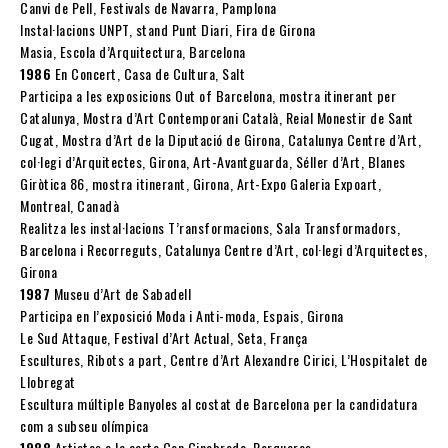
Canvi de Pell, Festivals de Navarra, Pamplona
Instal·lacions UNPT, stand Punt Diari, Fira de Girona
Masia, Escola d’Arquitectura, Barcelona
1986
En Concert, Casa de Cultura, Salt
Participa a les exposicions Out of Barcelona, mostra itinerant per
Catalunya, Mostra d’Art Contemporani Català, Reial Monestir de Sant
Cugat, Mostra d’Art de la Diputació de Girona, Catalunya Centre d’Art,
col·legi d’Arquitectes, Girona, Art-Avantguarda, Séller d’Art, Blanes
Giròtica 86, mostra itinerant, Girona, Art-Expo Galeria Expoart,
Montreal, Canadà
Realitza les instal·lacions T’ransformacions, Sala Transformadors,
Barcelona i Recorreguts, Catalunya Centre d’Art, col·legi d’Arquitectes,
Girona
1987
Museu d’Art de Sabadell
Participa en l’exposició Moda i Anti-moda, Espais, Girona
Le Sud Attaque, Festival d’Art Actual, Seta, França
Escultures, Ribots a part, Centre d’Art Alexandre Cirici, L’Hospitalet de
Llobregat
Escultura múltiple Banyoles al costat de Barcelona per la candidatura
com a subseu olímpica
1988
Artistes a la carta Can Ginabreda, Porqueres