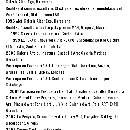
Galeria Alter Ego, Barcelona
Realitza el conjunt escultòric Clàstics en les obres de remodelació del
Volcà Croscat, Olot – Premi FAD
1996
Alef Galeria Alter Ego, Barcelona
Realitza l’escultura-trofeu pels premis MAN, Grupo Z, Madrid
1997
Galeria Art-qui-tectura, Castell d’Aro
1999
EXPO-ART, Nova York; ART-EXPO, Barcelona; Centre Cultural
El Monestir, Sant Feliu de Guíxols
2000
Galeria Art-qui-tectura, Castell d’Aro; Galeria Matisse,
Barcelona
Participa en l’exposició Art fi de segle Olot, Barcelona, Anvers,
Brussel·les, Berlín, Lisboa, Londres
Participa en l’exposició Art Contemporani Català, itinerant per
Catalunya
2001
Participa en l’exposició De l’1 al 10, galeria Castellví, Barcelona
Galeria Michel Dunev Projects, Torroella de Montgrí; Galeria Omnium
Ars, Platja d’Aro; Fons d’art Lluís Vilà, Galeria d’Art, Pals; ART-EXPO,
Barcelona
2002
La Penyora, Girona; Fons d’art Lluís Vilà, Banyoles; Col·legi de
Decoradors, Girona
2003
Casino Castell de Peralada