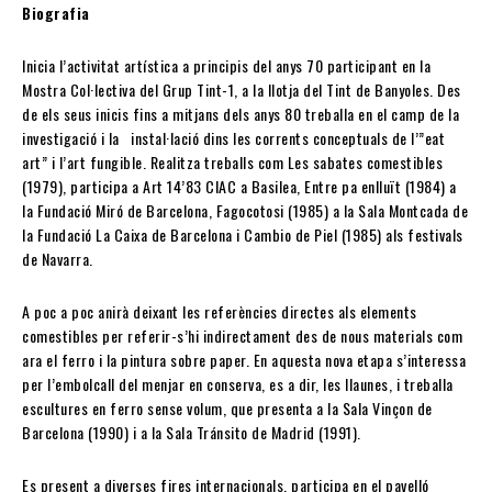
Biografia
Inicia l’activitat artística a principis del anys 70 participant en la
Mostra Col·lectiva del Grup Tint-1, a la llotja del Tint de Banyoles. Des
de els seus inicis fins a mitjans dels anys 80 treballa en el camp de la
investigació i la instal·lació dins les corrents conceptuals de l’”eat
art” i l’art fungible. Realitza treballs com Les sabates comestibles
(1979), participa a Art 14’83 CIAC a Basilea, Entre pa enlluït (1984) a
la Fundació Miró de Barcelona, Fagocotosi (1985) a la Sala Montcada de
la Fundació La Caixa de Barcelona i Cambio de Piel (1985) als festivals
de Navarra.
A poc a poc anirà deixant les referències directes als elements
comestibles per referir-s’hi indirectament des de nous materials com
ara el ferro i la pintura sobre paper. En aquesta nova etapa s’interessa
per l’embolcall del menjar en conserva, es a dir, les llaunes, i treballa
escultures en ferro sense volum, que presenta a la Sala Vinçon de
Barcelona (1990) i a la Sala Tránsito de Madrid (1991).
Es present a diverses fires internacionals, participa en el pavelló