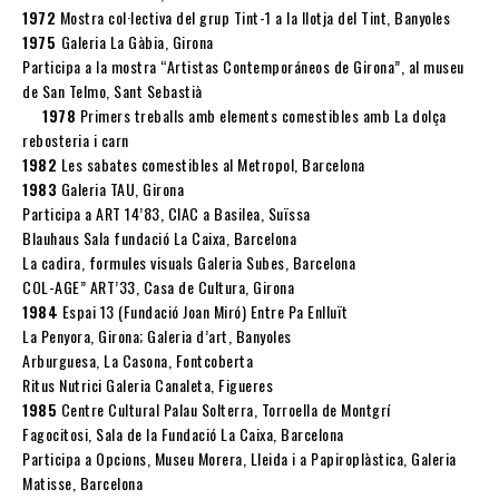
1972
Mostra col·lectiva del grup Tint-1 a la llotja del Tint, Banyoles
1975
Galeria La Gàbia, Girona
Participa a la mostra “Artistas Contemporáneos de Girona”, al museu
de San Telmo, Sant Sebastià
1978
Primers treballs amb elements comestibles amb La dolça
rebosteria i carn
1982
Les sabates comestibles al Metropol, Barcelona
1983
Galeria TAU, Girona
Participa a ART 14’83, CIAC a Basilea, Suïssa
Blauhaus Sala fundació La Caixa, Barcelona
La cadira, formules visuals Galeria Subes, Barcelona
COL-AGE” ART’33, Casa de Cultura, Girona
1984
Espai 13 (Fundació Joan Miró) Entre Pa Enlluït
La Penyora, Girona; Galeria d’art, Banyoles
Arburguesa, La Casona, Fontcoberta
Ritus Nutrici Galeria Canaleta, Figueres
1985
Centre Cultural Palau Solterra, Torroella de Montgrí
Fagocitosi, Sala de la Fundació La Caixa, Barcelona
Participa a Opcions, Museu Morera, Lleida i a Papiroplàstica, Galeria
Matisse, Barcelona