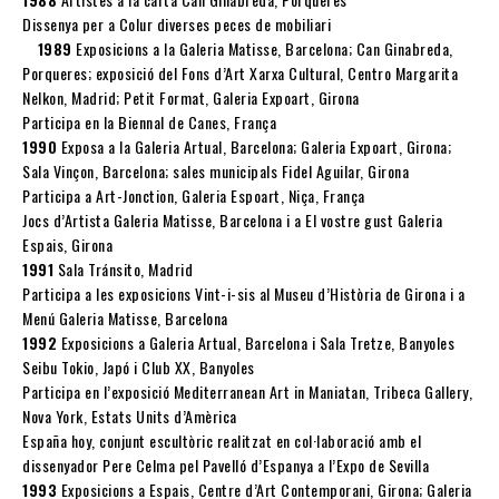
Dissenya per a Colur diverses peces de mobiliari
1989
Exposicions a la Galeria Matisse, Barcelona; Can Ginabreda,
Porqueres; exposició del Fons d’Art Xarxa Cultural, Centro Margarita
Nelkon, Madrid; Petit Format, Galeria Expoart, Girona
Participa en la Biennal de Canes, França
1990
Exposa a la Galeria Artual, Barcelona; Galeria Expoart, Girona;
Sala Vinçon, Barcelona; sales municipals Fidel Aguilar, Girona
Participa a Art-Jonction, Galeria Espoart, Niça, França
Jocs d’Artista Galeria Matisse, Barcelona i a El vostre gust Galeria
Espais, Girona
1991
Sala Tránsito, Madrid
Participa a les exposicions Vint-i-sis al Museu d’Història de Girona i a
Menú Galeria Matisse, Barcelona
1992
Exposicions a Galeria Artual, Barcelona i Sala Tretze, Banyoles
Seibu Tokio, Japó i Club XX, Banyoles
Participa en l’exposició Mediterranean Art in Maniatan, Tribeca Gallery,
Nova York, Estats Units d’Amèrica
España hoy, conjunt escultòric realitzat en col·laboració amb el
dissenyador Pere Celma pel Pavelló d’Espanya a l’Expo de Sevilla
1993
Exposicions a Espais, Centre d’Art Contemporani, Girona; Galeria