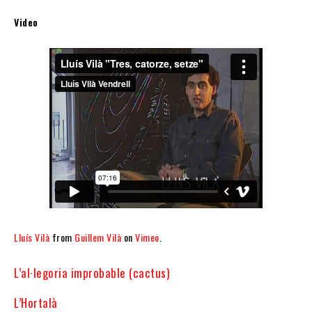
Video
Lluís Vilà
from
Guillem Vilà
on
Vimeo
.
L’al·legoria improbable (cactus)
L’Hortalà