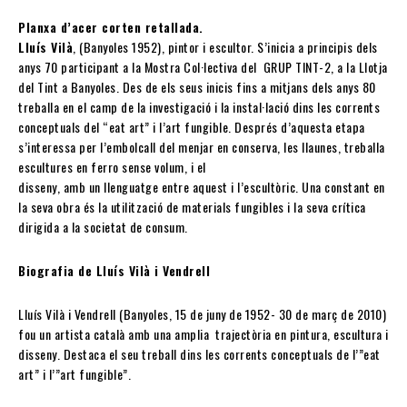
Planxa d’acer corten retallada.
Lluís Vilà
, (Banyoles 1952), pintor i escultor. S’inicia a principis dels
anys 70 participant a la Mostra Col·lectiva del GRUP TINT-2, a la Llotja
del Tint a Banyoles. Des de els seus inicis fins a mitjans dels anys 80
treballa en el camp de la investigació i la instal·lació dins les corrents
conceptuals del “eat art” i l’art fungible. Després d’aquesta etapa
s’interessa per l’embolcall del menjar en conserva, les llaunes, treballa
escultures en ferro sense volum, i el
disseny, amb un llenguatge entre aquest i l’escultòric. Una constant en
la seva obra és la utilització de materials fungibles i la seva crítica
dirigida a la societat de consum.
Biografia de Lluís Vilà i Vendrell
Lluís Vilà i Vendrell (Banyoles, 15 de juny de 1952- 30 de març de 2010)
fou un artista català amb una amplia trajectòria en pintura, escultura i
disseny. Destaca el seu treball dins les corrents conceptuals de l’”eat
art” i l’”art fungible”.