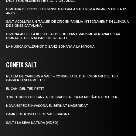
DELS SEUS ALUMNES FINS AL 17 DE JULIOL
GIMCANA DE BICICLETES SENSE BATERIA A SALT PER A INFANTS DE 8 A 12
ANYS
SALT ACOLLIRÀ UN TALLER DE CIRC EN FAMÍLIA ÍNTEGRAMENT EN LLENGUA
DE SIGNES CATALANA
GIRONA ACULL LA III ESCOLA D’ESTIU D’ANTIRACISME PER ANALITZAR
L’IMPACTE DEL RACISME EN LA SALUT
LA MÚSICA D’ALEJANDRO SANZ SONARÀ A LA MIRONA
CONEIX SALT
NETEJA DE CARRERS A SALT – CONSULTA EL DIA I L’HORARI DEL TEU
CARRER I EVITA MULTES
EL CAMÍ DEL TER PETIT
TORTUGUES D’ESTANY ALLIBERADES AL TRAM MITJÀ-BAIX DEL TER
NOVA ESPÈCIE INVASORA, EL BERNAT MARBREJAT
CAMPS DE ROSELLES DE SALT-GIRONA
SALT I LA SEVA NATURA [VÍDEO]