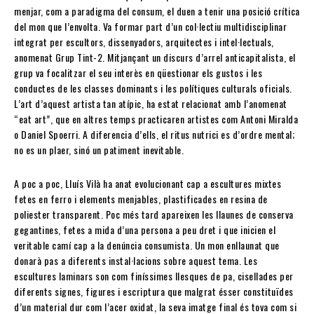
menjar, com a paradigma del consum, el duen a tenir una posició crítica
del mon que l’envolta. Va formar part d’un col·lectiu multidisciplinar
integrat per escultors, dissenyadors, arquitectes i intel·lectuals,
anomenat Grup Tint-2. Mitjançant un discurs d’arrel anticapitalista, el
grup va focalitzar el seu interès en qüestionar els gustos i les
conductes de les classes dominants i les polítiques culturals oficials.
L’art d’aquest artista tan atípic, ha estat relacionat amb l’anomenat
“eat art”, que en altres temps practicaren artistes com Antoni Miralda
o Daniel Spoerri. A diferencia d’ells, el ritus nutrici es d’ordre mental;
no es un plaer, sinó un patiment inevitable.
A poc a poc, Lluís Vilà ha anat evolucionant cap a escultures mixtes
fetes en ferro i elements menjables, plastificades en resina de
poliester transparent. Poc més tard apareixen les llaunes de conserva
gegantines, fetes a mida d’una persona a peu dret i que inicien el
veritable camí cap a la denúncia consumista. Un mon enllaunat que
donarà pas a diferents instal·lacions sobre aquest tema. Les
escultures laminars son com finíssimes llesques de pa, cisellades per
diferents signes, figures i escriptura que malgrat ésser constituïdes
d’un material dur com l’acer oxidat, la seva imatge final és tova com si