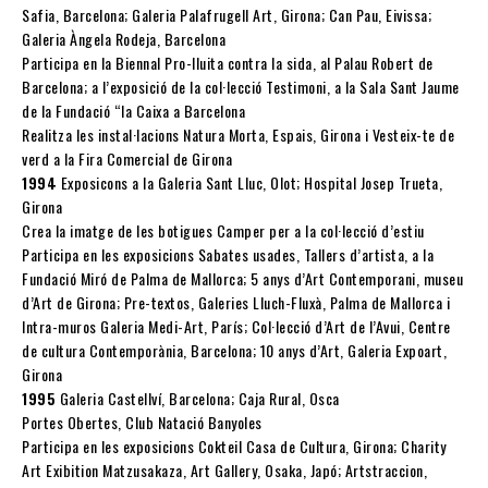
Safia, Barcelona; Galeria Palafrugell Art, Girona; Can Pau, Eivissa;
Galeria Àngela Rodeja, Barcelona
Participa en la Biennal Pro-lluita contra la sida, al Palau Robert de
Barcelona; a l’exposició de la col·lecció Testimoni, a la Sala Sant Jaume
de la Fundació “la Caixa a Barcelona
Realitza les instal·lacions Natura Morta, Espais, Girona i Vesteix-te de
verd a la Fira Comercial de Girona
1994
Exposicons a la Galeria Sant Lluc, Olot; Hospital Josep Trueta,
Girona
Crea la imatge de les botigues Camper per a la col·lecció d’estiu
Participa en les exposicions Sabates usades, Tallers d’artista, a la
Fundació Miró de Palma de Mallorca; 5 anys d’Art Contemporani, museu
d’Art de Girona; Pre-textos, Galeries Lluch-Fluxà, Palma de Mallorca i
Intra-muros Galeria Medi-Art, París; Col·lecció d’Art de l’Avui, Centre
de cultura Contemporània, Barcelona; 10 anys d’Art, Galeria Expoart,
Girona
1995
Galeria Castellví, Barcelona; Caja Rural, Osca
Portes Obertes, Club Natació Banyoles
Participa en les exposicions Cokteil Casa de Cultura, Girona; Charity
Art Exibition Matzusakaza, Art Gallery, Osaka, Japó; Artstraccion,