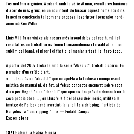
fos matèria orgànica. Acabant amb la sèrie Atman, escultures laminars
d’acer de més gruix, en un nou intent de buscar aquest home nou dins
la nostra conciència tal com ens proposa l’escriptor i pensador nord-
americà Ken Wilber.
Lluís Vilà fa un viatge als racons més insondables del cos humà i el
resultat es un treball on es fonen transcendència i trivialitat, el mon
sublim del banal, el plaer i el fàstic, el menjar artesà i el fast-food.
A partir del 2007 treballa amb la sèrie “Absolut”, treball pictòric. En
paraules d’un crític d’art,
« el seu és un “absolut” que no apel·la a la tediosa i omnipresent
mística de manual ni, de fet, al feixuc concepte encunyat sobre roca
dura per Hegel: és un “absolut” que apareix després de deconstruir la
seva pròpia obra, … , en Lluís Vilà fidel al seu deix irònic, utilitza la
imatge de Pollock però invertint-la: si ell feia dripping, l’artista de
Banyoles fa ” undripping ” » — Eudald Camps
Exposicions
1971
Galeria La Gàbia, Girona