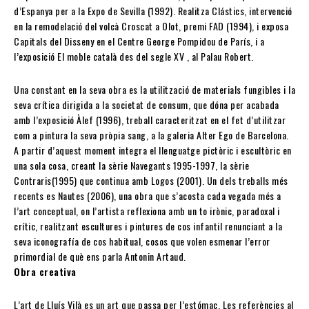
d’Espanya per a la Expo de Sevilla (1992). Realitza Clástics, intervenció
en la remodelació del volcà Croscat a Olot, premi FAD (1994), i exposa
Capitals del Disseny en el Centre George Pompidou de París, i a
l’exposició El moble català des del segle XV , al Palau Robert.
Una constant en la seva obra es la utilització de materials fungibles i la
seva crítica dirigida a la societat de consum, que dóna per acabada
amb l’exposició Àlef (1996), treball caracteritzat en el fet d’utilitzar
com a pintura la seva pròpia sang, a la galeria Alter Ego de Barcelona.
A partir d’aquest moment integra el llenguatge pictòric i escultòric en
una sola cosa, creant la sèrie Navegants 1995-1997, la sèrie
Contraris(1995) que continua amb Logos (2001). Un dels treballs més
recents es Nautes (2006), una obra que s’acosta cada vegada més a
l’art conceptual, on l’artista reflexiona amb un to irònic, paradoxal i
crític, realitzant escultures i pintures de cos infantil renunciant a la
seva iconografía de cos habitual, cosos que volen esmenar l’error
primordial de què ens parla Antonin Artaud.
Obra creativa
L’art de Lluís Vilà es un art que passa per l’estómac. Les referències al