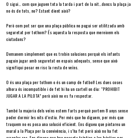
O sigui… com que juguen tota la tarda i part de la nit…doncs la plaça ja
no és de tots, no? Estant dient això?
Però com pot ser que una plaça pública no pugui ser utilitzada amb
seguretat per tothom? És aquesta la resposta que mereixem els
ciutadans?
Demanem simplement que es trobin solucions perquè els infants
puguin jugar amb seguretat en espais adequats, sense que això
signifiqui posar en risc la resta de veïns.
O és una plaça per tothom o és un camp de futbol! Les dues coses
alhora és incompatible i de fet hi ha un cartell on diu: “PROHIBIT
JUGAR A LA PILOTA” però això no es fa respectar.
També la majoria dels veïns estem farts perquè portem 8 anys sense
poder dormir les nits d’estiu. Per més que ho diguem, per més que
truquem no es posa una solució eficient. Ens digueu que pintareu un
mural a la Plaça per la convivència, i s’ha fet però això no ha fet
arreglar res. Ens digueu que heu passats tríptics a les bústies per