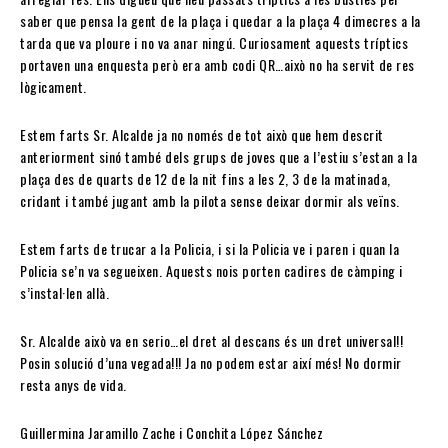
saber que pensa la gent de la plaça i quedar a la plaça 4 dimecres a la
tarda que va ploure i no va anar ningú. Curiosament aquests tríptics
portaven una enquesta però era amb codi QR…això no ha servit de res
lògicament.
Estem farts Sr. Alcalde ja no només de tot això que hem descrit
anteriorment sinó també dels grups de joves que a l’estiu s’estan a la
plaça des de quarts de 12 de la nit fins a les 2, 3 de la matinada,
cridant i també jugant amb la pilota sense deixar dormir als veïns.
Estem farts de trucar a la Policia, i si la Policia ve i paren i quan la
Policia se’n va segueixen. Aquests nois porten cadires de càmping i
s’instal·len allà.
Sr. Alcalde això va en serio…el dret al descans és un dret universal!!
Posin solució d’una vegada!!! Ja no podem estar així més! No dormir
resta anys de vida.
Guillermina Jaramillo Zache i Conchita López Sánchez