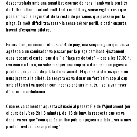
descontrolada amb una quantitat enorme de nens, i amb varis partits
de futbol alhora i xutant molt fort i molt lluny, sense vigilar res i que
posa en risc la seguretat de la resta de persones que passem per la
plaça. És molt difícil travessar-la sense córrer perill, o patir ensurts,
havent d’esquivar pilotes.
Fa uns dies, en concret el passat 4 de juny, una senyora gran que anava
agafada a un caminador va passar per la plaça caminant -justament
quasi tocant el cartell que diu “la Plaça és de tots” – cap a les 17,30 h.
i va caure a terra, no sabem si per una empenta d’un nen que jugava a
pilota o per un cop de pilota directament. El que està clar és que eren
nens jugant a la pilota. La senyora es va donar un fortíssim cop al cap
amb el terra i va quedar com inconscient uns minuts, i se la van haver
d’endur en ambulància.
Quan es va comentar aquesta situació al passat Ple de l’Ajuntament (en
el punt del vídeo 2h i 3 minuts), del 16 de juny, la resposta que es va
donar va ser que “com que és un lloc públic i juguen a pilota… seria més
prudent evitar passar pel mig”.