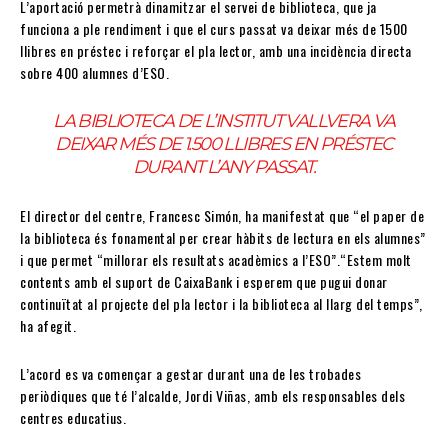
L’aportació permetrà dinamitzar el servei de biblioteca, que ja
funciona a ple rendiment i que el curs passat va deixar més de 1500
llibres en préstec i reforçar el pla lector, amb una incidència directa
sobre 400 alumnes d’ESO.
LA BIBLIOTECA DE L’INSTITUT VALLVERA VA
DEIXAR MÉS DE 1.500 LLIBRES EN PRÉSTEC
DURANT L’ANY PASSAT.
El director del centre, Francesc Simón, ha manifestat que “el paper de
la biblioteca és fonamental per crear hàbits de lectura en els alumnes”
i que permet “millorar els resultats acadèmics a l’ESO”.“Estem molt
contents amb el suport de CaixaBank i esperem que pugui donar
continuïtat al projecte del pla lector i la biblioteca al llarg del temps”,
ha afegit.
L’acord es va començar a gestar durant una de les trobades
periòdiques que té l’alcalde, Jordi Viñas, amb els responsables dels
centres educatius.