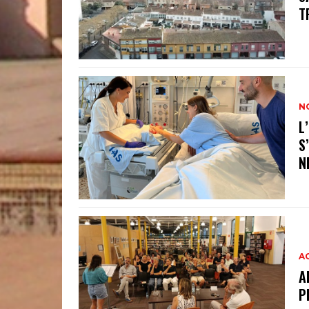
T
N
L
S
N
A
A
P