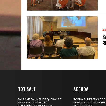
A
S
R
TOT SALT
AGENDA
JANSA METAL, MÉS DE QUARANTA
TORNA EL DESCENS POP
ANYS FENT CRÉIXER LA
PIRAGUA PEL TER ENTRE
CONSTRUCCIÓ METÀL·LICA
SALT I GIRONA