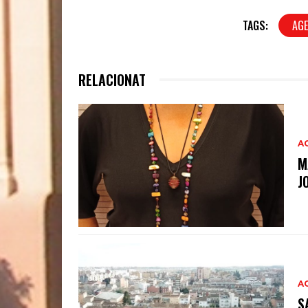
TAGS:
AGE
RELACIONAT
A
M
J
A
S