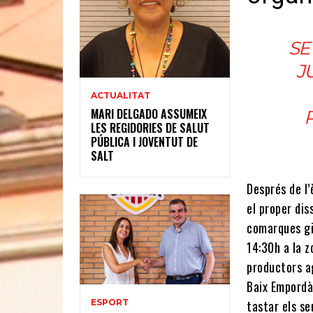
SE
J
ACTUALITAT
MARI DELGADO ASSUMEIX
LES REGIDORIES DE SALUT
PÚBLICA I JOVENTUT DE
SALT
Després de l’
el proper dis
comarques gi
14:30h a la z
productors ag
Baix Empordà,
tastar els s
ESPORT