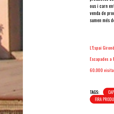
ous i carn en
venda de pro
sumen més de
L’Espai Giron
Escapades a 
60.000 visita
TAGS:
CAP
FIRA PROD