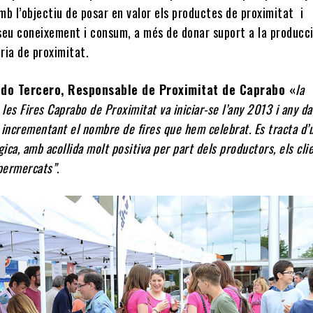
b l’objectiu de posar en valor els productes de proximitat i
seu coneixement i consum, a més de donar suport a la producc
ria de proximitat.
do Tercero, Responsable de Proximitat de Caprabo «
la
 les Fires Caprabo de Proximitat va iniciar-se l’any 2013 i any d
incrementant el nombre de fires que hem celebrat. Es tracta d’
gica, amb acollida molt positiva per part dels productors, els clie
upermercats”
.