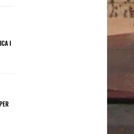
ICA I
 PER