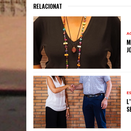
RELACIONAT
A
M
J
E
L
S