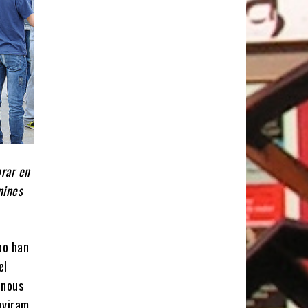
orar en
nines
bo han
el
 nous
aviram,