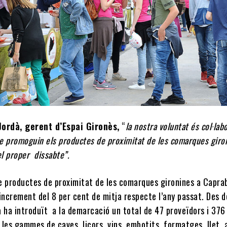
Jordà, gerent d’Espai Gironès,
“
la nostra voluntat és col·lab
ue promoguin els productes de proximitat de les comarques giro
el proper dissabte”.
e productes de proximitat de les comarques gironines a Capra
increment del 8 per cent de mitja respecte l’any passat. Des d
a ha introduït a la demarcació un total de 47 proveïdors i 376
les gammes de caves, licors, vins, embotits, formatges, llet, 