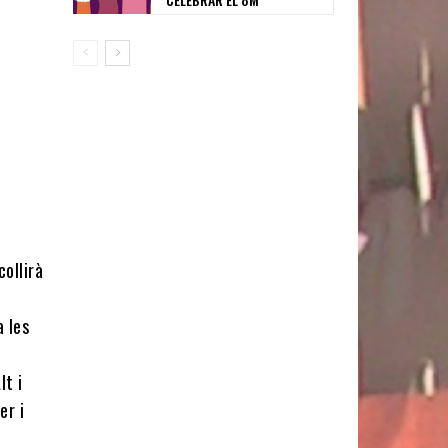
collirà
 les
lt i
er i