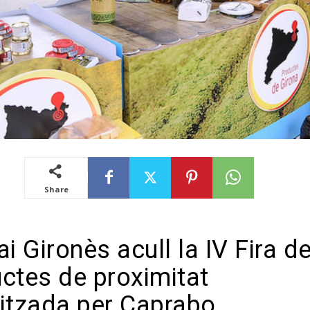
Share
i Gironès acull la IV Fira d
ctes de proximitat
itzada per Caprabo