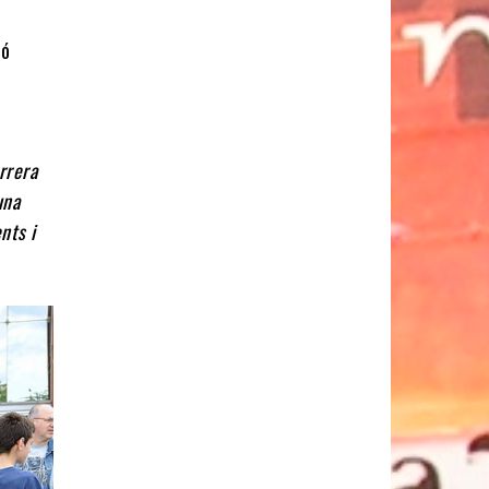
ió
arrera
una
nts i