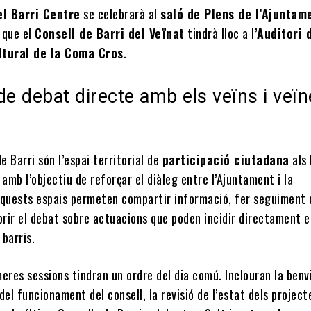
el Barri Centre
se celebrarà al
saló de Plens de l’Ajuntam
 que el
Consell de Barri del Veïnat
tindrà lloc a l’
Auditori 
ltural de la Coma Cros
.
de debat directe amb els veïns i veï
de Barri són l’espai territorial de
participació ciutadana
als 
 amb l’objectiu de reforçar el diàleg entre l’Ajuntament i la
Aquests espais permeten compartir informació, fer seguiment 
brir el debat sobre actuacions que poden incidir directament e
 barris.
eres sessions tindran un ordre del dia comú. Inclouran la ben
ó del funcionament del consell, la revisió de l’estat dels project