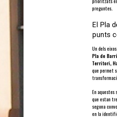
prioritzats e
preguntes.
El Pla d
punts c
Un dels eixos
Pla de Barr
Territori, 
que permet so
transformacio
En aquestes s
que estan tre
segona convoc
en la identif