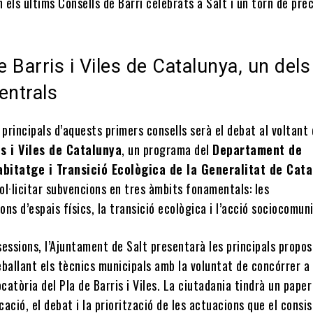
n els últims Consells de Barri celebrats a Salt i un torn de prec
e Barris i Viles de Catalunya, un dels
entrals
 principals d’aquests primers consells serà el debat al voltant 
is i Viles de Catalunya
, un programa del
Departament de
Habitatge i Transició Ecològica de la Generalitat de Cat
l·licitar subvencions en tres àmbits fonamentals: les
ns d’espais físics, la transició ecològica i l’acció sociocomuni
essions, l’Ajuntament de Salt presentarà les principals propo
ballant els tècnics municipals amb la voluntat de concórrer a 
atòria del Pla de Barris i Viles. La ciutadania tindrà un paper
icació, el debat i la priorització de les actuacions que el consis