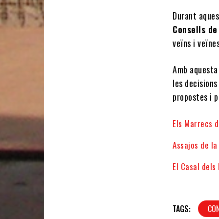
Durant aques
Consells de
veïns i veïne
Amb aquesta 
les decisions
propostes i p
Els Marrecs d
Assajos de l
El Casal dels
TAGS:
CON