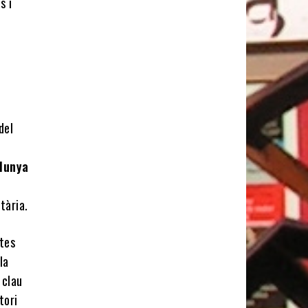
s i
del
alunya
tària.
stes
la
 clau
tori