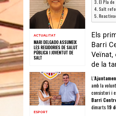
El Pla de
Salt refo
Reactivac
Els pri
ACTUALITAT
MARI DELGADO ASSUMEIX
Barri Ce
LES REGIDORIES DE SALUT
PÚBLICA I JOVENTUT DE
Veïnat,
SALT
de la t
L’
Ajuntamen
amb la volunt
consistori i 
Barri Centr
dimarts
19 
ESPORT