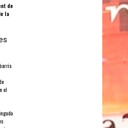
ent de
de la
nes
barris
de
n el
vinguda
es