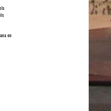
els
els
dana en