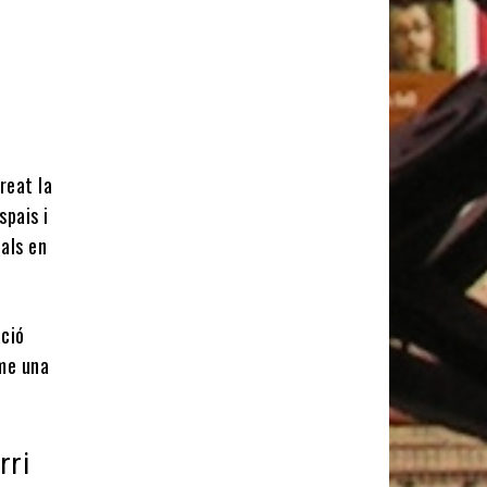
reat la
spais i
pals en
ació
me una
rri