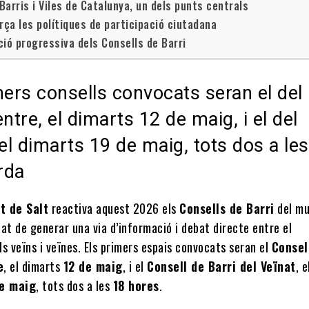
 Barris i Viles de Catalunya, un dels punts centrals
rça les polítiques de participació ciutadana
ió progressiva dels Consells de Barri
mers consells convocats seran el del
ntre, el dimarts 12 de maig, i el del
 el dimarts 19 de maig, tots dos a les
arda
t de Salt
reactiva aquest 2026 els
Consells de Barri
del mu
at de generar una via d’informació i debat directe entre el
els veïns i veïnes. Els primers espais convocats seran el
Consel
e
, el dimarts
12 de maig
, i el
Consell de Barri del Veïnat
, e
de maig
, tots dos a les
18 hores
.