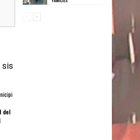
FAMÍLIES
 sis
nicipi
l del
l