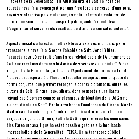
“l’aposta de la Generalitat i els Ajuntaments de Salt i Girona per
aquesta nova línia, començant per una freqüència de servei d’una hora,
pugui ser atractiva pels ciutadans, i ampliï l’oferta de mobilitat de
forma que sumi clients al transport públic, amb l’expectativa
d’augmentar el servei si els resultats de demanda són satisfactoris”.
Aquesta iniciativa ha estat molt celebrada pels dos municipis per on
transcorre la nova línia. Segons l’alcalde de Salt,
Jordi Viñas
,
“aquesta nova L9 és fruit d’una llarga reivindicació de l’Ajuntament de
Salt que resol una demanda històrica dels veïns/es a la ciutat”. Viñas
ha agraït a la Generalitat, a Teisa, a l’Ajuntament de Girona i a la UdG
“la seva predisposició a l’hora de treballar en aquest nou projecte de
forma conjunta, que permet reforçar la connexió d’autobús entre les
ciutats de Salt i Girona i que, alhora, dona resposta a una llarga
reivindicació com és connectar el campus de Montilivi de la UdG amb
els estudiants de Salt”. Per la seva banda l’acaldessa de Girona,
Marta
Madrenas
, ha indicat que “amb aquesta línia donem sortida a un
projecte conjunt de Girona, Salt i la UdG, i que reforça les connexions
dins l’àrea urbana, i que ha estat possible gràcies a la implicació
imprescindible de la Generalitat i TEISA. Unim transport públic i
formació, dos aspectes clau per fer progressar les nostres ciutats