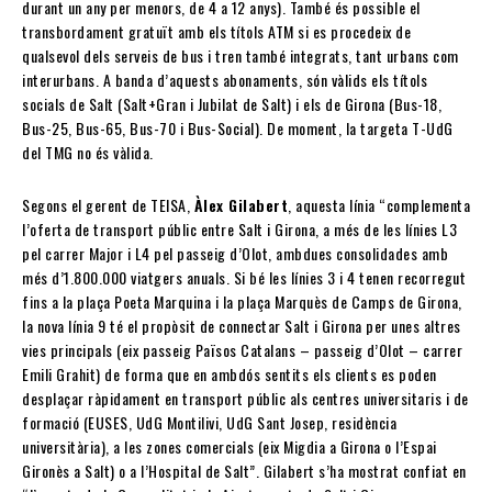
durant un any per menors, de 4 a 12 anys). També és possible el
transbordament gratuït amb els títols ATM si es procedeix de
qualsevol dels serveis de bus i tren també integrats, tant urbans com
interurbans. A banda d’aquests abonaments, són vàlids els títols
socials de Salt (Salt+Gran i Jubilat de Salt) i els de Girona (Bus-18,
Bus-25, Bus-65, Bus-70 i Bus-Social). De moment, la targeta T-UdG
del TMG no és vàlida.
Segons el gerent de TEISA,
Àlex Gilabert
, aquesta línia “complementa
l’oferta de transport públic entre Salt i Girona, a més de les línies L3
pel carrer Major i L4 pel passeig d’Olot, ambdues consolidades amb
més d’1.800.000 viatgers anuals. Si bé les línies 3 i 4 tenen recorregut
fins a la plaça Poeta Marquina i la plaça Marquès de Camps de Girona,
la nova línia 9 té el propòsit de connectar Salt i Girona per unes altres
vies principals (eix passeig Països Catalans – passeig d’Olot – carrer
Emili Grahit) de forma que en ambdós sentits els clients es poden
desplaçar ràpidament en transport públic als centres universitaris i de
formació (EUSES, UdG Montilivi, UdG Sant Josep, residència
universitària), a les zones comercials (eix Migdia a Girona o l’Espai
Gironès a Salt) o a l’Hospital de Salt”. Gilabert s’ha mostrat confiat en