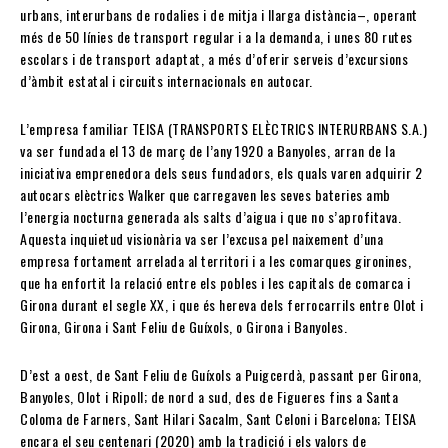
urbans, interurbans de rodalies i de mitja i llarga distància–, operant
més de 50 línies de transport regular i a la demanda, i unes 80 rutes
escolars i de transport adaptat, a més d’oferir serveis d’excursions
d’àmbit estatal i circuits internacionals en autocar.
L’empresa familiar TEISA (TRANSPORTS ELÈCTRICS INTERURBANS S.A.)
va ser fundada el 13 de març de l’any 1920 a Banyoles, arran de la
iniciativa emprenedora dels seus fundadors, els quals varen adquirir 2
autocars elèctrics Walker que carregaven les seves bateries amb
l’energia nocturna generada als salts d’aigua i que no s’aprofitava.
Aquesta inquietud visionària va ser l’excusa pel naixement d’una
empresa fortament arrelada al territori i a les comarques gironines,
que ha enfortit la relació entre els pobles i les capitals de comarca i
Girona durant el segle XX, i que és hereva dels ferrocarrils entre Olot i
Girona, Girona i Sant Feliu de Guíxols, o Girona i Banyoles.
D’est a oest, de Sant Feliu de Guíxols a Puigcerdà, passant per Girona,
Banyoles, Olot i Ripoll; de nord a sud, des de Figueres fins a Santa
Coloma de Farners, Sant Hilari Sacalm, Sant Celoni i Barcelona; TEISA
encara el seu centenari (2020) amb la tradició i els valors de