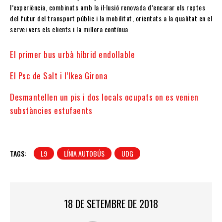
l’experiència, combinats amb la il·lusió renovada d’encarar els reptes
del futur del transport públic i la mobilitat, orientats a la qualitat en el
servei vers els clients i la millora contínua
El primer bus urbà híbrid endollable
El Psc de Salt i l’Ikea Girona
Desmantellen un pis i dos locals ocupats on es venien
substàncies estufaents
TAGS:
L9
LÍNIA AUTOBÚS
UDG
18 DE SETEMBRE DE 2018