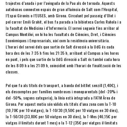
trajectes d’anada i per l’avinguda de la Pau als de tornada. Aquests
autobusos connecten espais de gran afluència de Salt com l’Hospital,
l’Espai Gironès o l’EUSES, amb Girona. Circulant pel passeig d’Olot i
pel carrer Emili Grahit, el bus fa parada a la bibioteca Carles Rahola i a
la facultat de Medicina i d’Infermeria. El servei segueix fins arribar al
Campus Montilivi, on hi ha les facultats de Ciències, Dret, i Ciències
Econòmiques i Empresarials, així com la residència universitària.
L’horari del servei dels que surtin de Salt direcció a la UdG és cada
hora des de les 7:35 h fins les 21:35 h, arribant al Campus a les hores
en punt, i pels que surtin de la UdG direcció a Salt és també cada hora
de les 8:09 h a les 21:09 h, coincidint amb l’horari de finalització de les
classes.
Pel que fa als títols de transport, a banda del bitllet senzill (1,40€), i
els descomptes per famílies nombroses i monoparentals (del -20% i
del -50%, segons categoria), la línia està integrada a l’ATM Àrea de
Girona. Per aquest motiu són vàlids els títols d’una zona com la T-10
(10,70€ per 10 viatges), la T-10/30 (9,50€ per 10 viatges en 30 dies),
la T-50/30 (33,80€ per 50 viatges en 30 dies), la T-Mes (46,15€ per
viatges il·limitats durant 1 mes) o la T-12 (35€ per viatges il·limitats