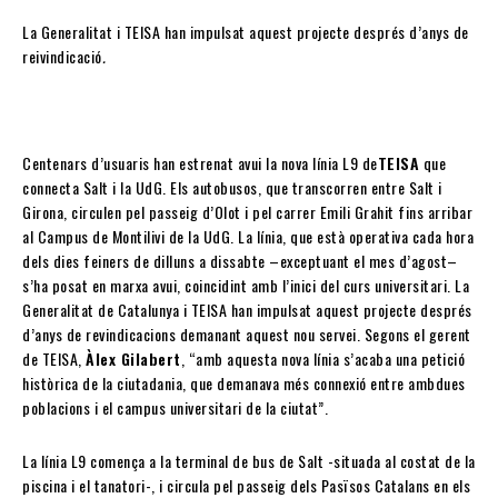
La Generalitat i TEISA han impulsat aquest projecte després d’anys de
reivindicació
.
Centenars d’usuaris han estrenat avui la nova línia L9 de
TEISA
que
connecta Salt i la UdG. Els autobusos, que transcorren entre Salt i
Girona, circulen pel passeig d’Olot i pel carrer Emili Grahit fins arribar
al Campus de Montilivi de la UdG. La línia, que està operativa cada hora
dels dies feiners de dilluns a dissabte –exceptuant el mes d’agost–
s’ha posat en marxa avui, coincidint amb l’inici del curs universitari. La
Generalitat de Catalunya i TEISA han impulsat aquest projecte després
d’anys de revindicacions demanant aquest nou servei. Segons el gerent
de TEISA,
Àlex Gilabert
, “amb aquesta nova línia s’acaba una petició
històrica de la ciutadania, que demanava més connexió entre ambdues
poblacions i el campus universitari de la ciutat”.
La línia L9 comença a la terminal de bus de Salt -situada al costat de la
piscina i el tanatori-, i circula pel passeig dels Pasïsos Catalans en els