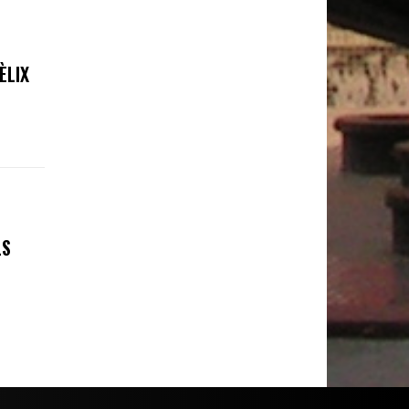
ÈLIX
LS