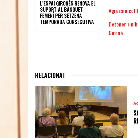
L’ESPAI GIRONÈS RENOVA EL
SUPORT AL BÀSQUET
Agressió col·
FEMENÍ PER SETZENA
TEMPORADA CONSECUTIVA
Detenen un h
Girona
RELACIONAT
A
S
R