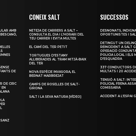
CONEIX SALT
SUCCESSOS
ULAR AMB
NETEJA DE CARRERS A SALT –
DESNONATS, INDIGNA
 BESCANÓ,
CONSULTA EL DIA I L’HORARI DEL
OPORTUNISTES I SAL
TEU CARRER I EVITA MULTES
DETINGUT UN DELIN
BELLES
EL CAMÍ DEL TER PETIT
REINCIDENT A SALT G
LS
OPERACIÓ CONJUNTA
LUMNES
POLICIA LOCAL I ELS
TORTUGUES D’ESTANY
D’ESQUADRA
ALLIBERADES AL TRAM MITJÀ-BAIX
DEL TER
SENSE
337 CONDUCTORS DE
NFANTS DE
MULTATS I 20 ACCID
NOVA ESPÈCIE INVASORA, EL
BERNAT MARBREJAT
TENSIÓ A SALT: INTE
R DE CIRC
POLICIAL FRENA ASSA
CAMPS DE ROSELLES DE SALT-
T EN
COMISSARIA
GIRONA
ALANA
ACCIDENT A L’ESPAI 
SALT I LA SEVA NATURA [VÍDEO]
OLA
PER
EL
 SANZ