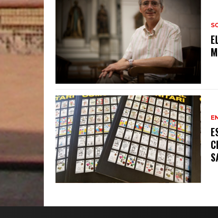
S
E
M
E
E
C
S