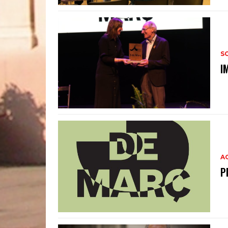
S
I
A
P