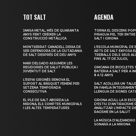
TOT SALT
AGENDA
JANSA METAL, MÉS DE QUARANTA
TORNA EL DESCENS POP
ANYS FENT CRÉIXER LA
PIRAGUA PEL TER ENTRE
CONSTRUCCIÓ METÀL·LICA
SALT I GIRONA
MONTSERRAT CANADELL DEIXA DE
L’ESCOLA MUNICIPAL DE 
SER DEFENSORA DE LA CIUTADANIA
ARTS DE SALT EXPOSA E
DE SALT DESPRÉS DE DEU ANYS
TREBALLS DELS SEUS A
FINS AL 17 DE JULIOL
MARI DELGADO ASSUMEIX LES
REGIDORIES DE SALUT PÚBLICA I
GIMCANA DE BICICLETES 
JOVENTUT DE SALT
BATERIA A SALT PER A I
8 A 12 ANYS
L’ESPAI GIRONÈS RENOVA EL
SUPORT AL BÀSQUET FEMENÍ PER
SALT ACOLLIRÀ UN TALLE
SETZENA TEMPORADA
EN FAMÍLIA ÍNTEGRAMEN
CONSECUTIVA
LLENGUA DE SIGNES CAT
EL PLE DE SALT ABORDA LA
GIRONA ACULL LA III ESC
MIRONA, ELS COMPTES MUNICIPALS
D’ESTIU D’ANTIRACISME 
I LES ALTES TEMPERATURES
ANALITZAR L’IMPACTE D
RACISME EN LA SALUT
LA MÚSICA D’ALEJANDRO
SONARÀ A LA MIRONA