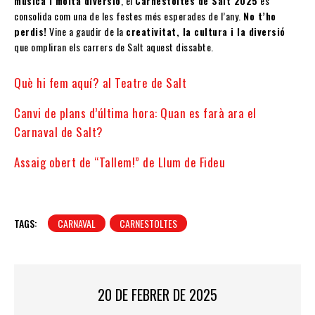
música i molta diversió
, el
Carnestoltes de Salt 2025
es
consolida com una de les festes més esperades de l’any.
No t’ho
perdis!
Vine a gaudir de la
creativitat, la cultura i la diversió
que ompliran els carrers de Salt aquest dissabte.
Què hi fem aquí? al Teatre de Salt
Canvi de plans d’última hora: Quan es farà ara el
Carnaval de Salt?
Assaig obert de “Tallem!” de Llum de Fideu
TAGS:
CARNAVAL
CARNESTOLTES
20 DE FEBRER DE 2025