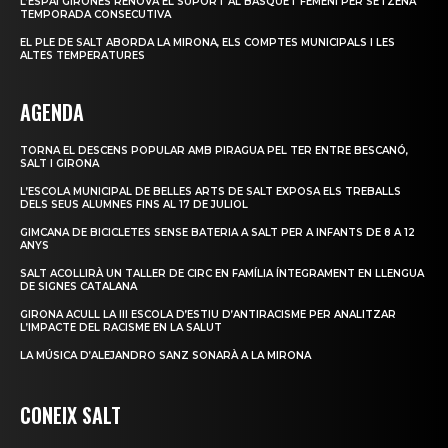
L’ESPAI GIRONÈS RENOVA EL SUPORT AL BÀSQUET FEMENÍ PER SETZENA
TEMPORADA CONSECUTIVA
EL PLE DE SALT ABORDA LA MIRONA, ELS COMPTES MUNICIPALS I LES
ALTES TEMPERATURES
AGENDA
TORNA EL DESCENS POPULAR AMB PIRAGUA PEL TER ENTRE BESCANÓ,
SALT I GIRONA
L’ESCOLA MUNICIPAL DE BELLES ARTS DE SALT EXPOSA ELS TREBALLS
DELS SEUS ALUMNES FINS AL 17 DE JULIOL
GIMCANA DE BICICLETES SENSE BATERIA A SALT PER A INFANTS DE 8 A 12
ANYS
SALT ACOLLIRÀ UN TALLER DE CIRC EN FAMÍLIA ÍNTEGRAMENT EN LLENGUA
DE SIGNES CATALANA
GIRONA ACULL LA III ESCOLA D’ESTIU D’ANTIRACISME PER ANALITZAR
L’IMPACTE DEL RACISME EN LA SALUT
LA MÚSICA D’ALEJANDRO SANZ SONARÀ A LA MIRONA
CONEIX SALT