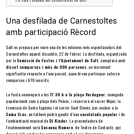
Vine i Gaudeix del Carnestoltes de Salt!
Una desfilada de Carnestoltes
amb participació Rècord
Salt es prepara per viure una de les edicions més espectaculars del
Carnestoltes aquest dissabte, 22 de febrer. La desfilada, organitzada
per la
Comissió de Festes i l’Ajuntament de Salt
, comptarà amb
disset comparses i més de 900 persones
, un increment
significatiu respecte a l’any passat, quan hi van participar catorze
comparses i 670 inscrits.
La festa començarà a les
17.30 h a la plaça Verdaguer
, coneguda
popularment com a plaça dels Peixos, i recorrerà el carrer Major, la
travessia de Santa Eugènia i el carrer Sant Dionís, per acabar a la
Coma Cros
, on tothom podrà gaudir d’una
xocolatada popular
i de
l’ambientació musical de
DJ Kinder
. La presentadora de
l’esdeveniment serà
Susanna Romero
, de Teatre de Contacte, qui
donarà vida a totes les comparses amb el seu dinamisme.