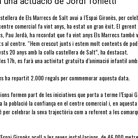
à una actuació de Jordi Tonietti
stellera de Els Marrecs de Salt avui a l’Espai Gironès, per cele
entre comercial fa vint anys, ha estat un gran èxit. El gerent
ès, Pau Jordà, ha recordat que fa vint anys Els Marrecs també 
ts al centre. “Hem crescut junts i estem molt contents de pod
sts 20 anys amb la colla castellera de Salt”, ha destacat.
 les 17h, es farà una activitat gratuïta d’animació infantil amb
nès ha repartit 2.000 regals per commemorar aquesta data.
ons formen part de les iniciatives que porta a terme l’Espai G
a la població la confiança en el centre comercial i, en aquesta
é per celebrar la seva trajectòria com a referent a les comarq
Espai Gironès acull a les seves instal·lacions, de 46.000 metr