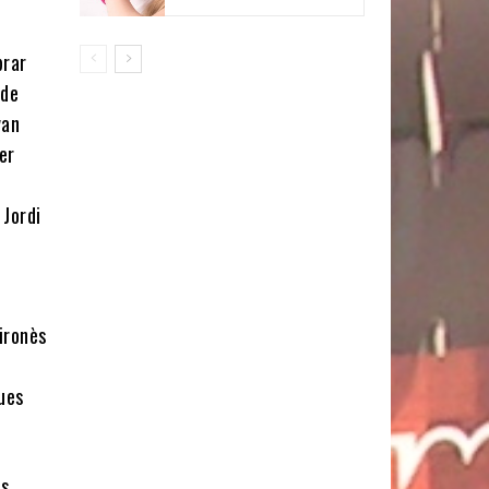
brar
 de
van
er
 Jordi
ironès
ues
es