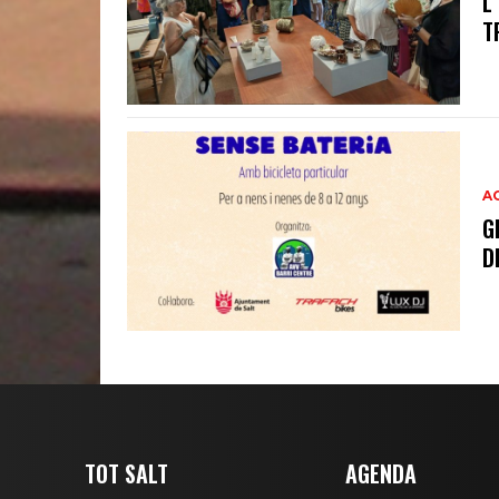
L
T
A
G
D
TOT SALT
AGENDA