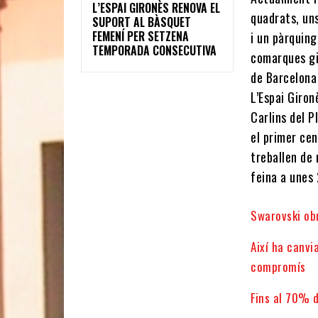
L’ESPAI GIRONÈS RENOVA EL
quadrats, uns
SUPORT AL BÀSQUET
FEMENÍ PER SETZENA
i un pàrquing
TEMPORADA CONSECUTIVA
comarques gi
de Barcelona
L’Espai Giron
Carlins del P
el primer ce
treballen de
feina a unes
Swarovski obr
Així ha canvi
compromís
Fins al 70% d