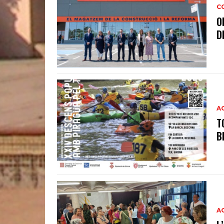
C
O
D
A
T
B
A