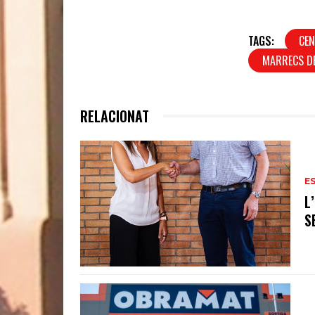
TAGS:
CEN
MARRECS DE
RELACIONAT
E
L
S