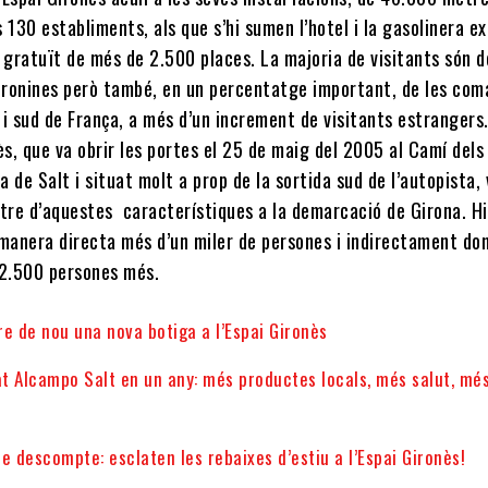
 130 establiments, als que s’hi sumen l’hotel i la gasolinera ex
 gratuït de més de 2.500 places. La majoria de visitants són d
ronines però també, en un percentatge important, de les com
 i sud de França, a més d’un increment de visitants estrangers
ès, que va obrir les portes el 25 de maig del 2005 al Camí dels
la de Salt i situat molt a prop de la sortida sud de l’autopista, 
ntre d’aquestes característiques a la demarcació de Girona. Hi
 manera directa més d’un miler de persones i indirectament do
 2.500 persones més.
e de nou una nova botiga a l’Espai Gironès
at Alcampo Salt en un any: més productes locals, més salut, mé
e descompte: esclaten les rebaixes d’estiu a l’Espai Gironès!