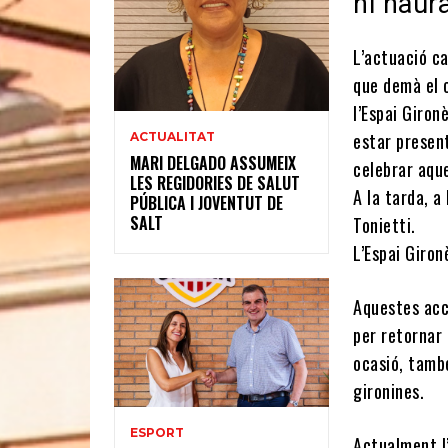
hi haur
L’actuació ca
que demà el c
l’Espai Giron
estar presen
ACTUALITAT
MARI DELGADO ASSUMEIX
celebrar aque
LES REGIDORIES DE SALUT
A la tarda, a
PÚBLICA I JOVENTUT DE
SALT
Tonietti.
L’Espai Giro
Aquestes acci
per retornar 
ocasió, tamb
gironines.
ESPORT
Actualment l’