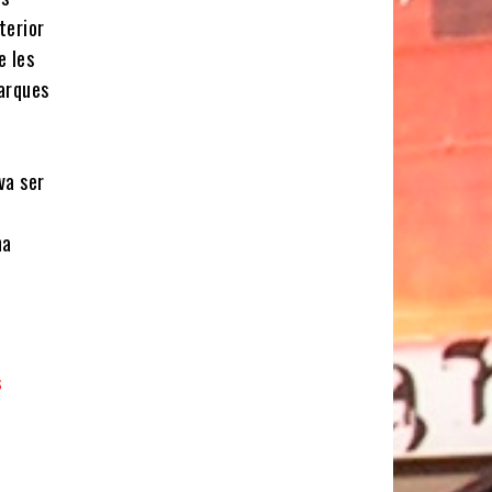
terior
e les
arques
.
va ser
na
s