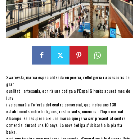
Swarovski, marca especialitzada en joieria, rellotgeria i accessoris de
gran
qualitat i artesania, obrirà una botiga a l’Espai Gironès aquest mes de
juny
i se sumarà a l’oferta del centre comercial, que inclou uns 130
establiments entre botigues, restaurants, cinemes i l’hipermercat
Alcampo. Es recupera així una marca que ja va ser present al centre
comercial durant uns 10 anys. La nova botiga s’ubicarà a la planta
baixa,
amb una imatge més moderna i renovada, d’acord amb la darrera línia