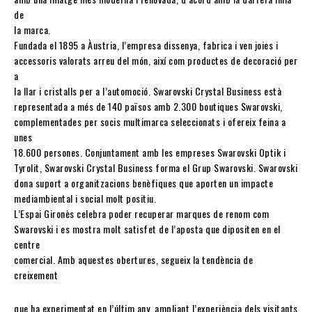
de
la marca.
Fundada el 1895 a Àustria, l’empresa dissenya, fabrica i ven joies i
accessoris valorats arreu del món, així com productes de decoració per
a
la llar i cristalls per a l’automoció. Swarovski Crystal Business està
representada a més de 140 països amb 2.300 boutiques Swarovski,
complementades per socis multimarca seleccionats i ofereix feina a
unes
18.600 persones. Conjuntament amb les empreses Swarovski Optik i
Tyrolit, Swarovski Crystal Business forma el Grup Swarovski. Swarovski
dona suport a organitzacions benèfiques que aporten un impacte
mediambiental i social molt positiu.
L’Espai Gironès celebra poder recuperar marques de renom com
Swarovski i es mostra molt satisfet de l’aposta que dipositen en el
centre
comercial. Amb aquestes obertures, segueix la tendència de
creixement
que ha experimentat en l’últim any, ampliant l’experiència dels visitants