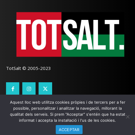
TotSalt © 2005-2023
Aquest lloc web utilitza cookies pròpies i de tercers per a fer
CONTACTE
TOTSALT
AVÍS LEGAL
GALETES
possible, personalitzar i analitzar la navegació, millorant la
qualitat dels serveis. Si prem "Acceptar" s'entén que ha estat
SEO LOCAL
I
PÀGINES WEB GIRONA
ZOOOMWEB
informat i accepta la instal·lació i l'us de les cookies.
ACCEPTAR