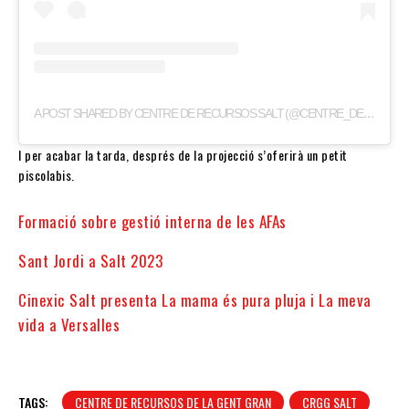
A
POST SHARED BY CENTRE DE RECURSOS SALT (@CENTRE_DE_RECURSOS)
I per acabar la tarda, després de la projecció s’oferirà un petit
piscolabis.
Formació sobre gestió interna de les AFAs
Sant Jordi a Salt 2023
Cinexic Salt presenta La mama és pura pluja i La meva
vida a Versalles
TAGS:
CENTRE DE RECURSOS DE LA GENT GRAN
CRGG SALT