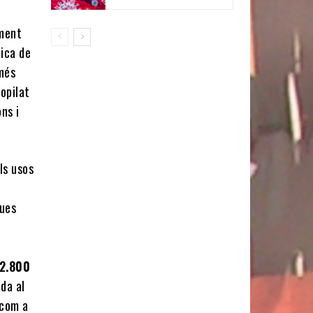
ament
tica de
 més
copilat
ns i
ls usos
ques
 2.800
ada al
 com a