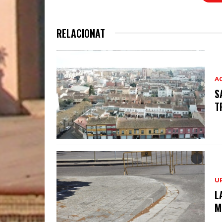
RELACIONAT
A
S
T
U
L
M