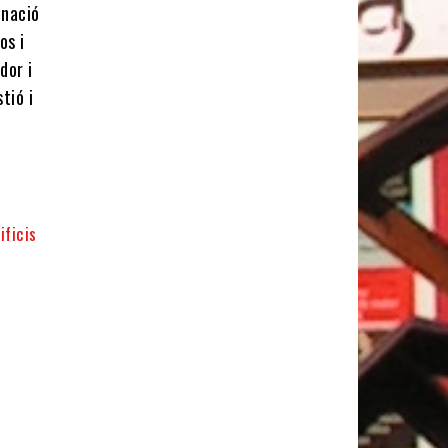
inació
os i
dor i
tió i
ificis