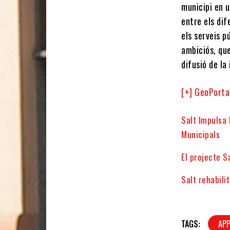
municipi en 
entre els dif
els serveis p
ambiciós, que
difusió de l
[+] GeoPorta
Salt Impulsa 
Municipals
El projecte S
Salt rehabili
TAGS:
AP