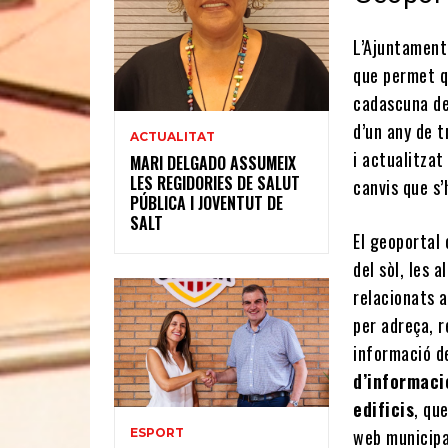
L’Ajuntament
que permet q
cadascuna de
d’un any de t
ACTUALITAT
i actualitzat
MARI DELGADO ASSUMEIX
LES REGIDORIES DE SALUT
canvis que s’
PÚBLICA I JOVENTUT DE
SALT
El geoportal 
del sòl, les 
relacionats a
per adreça, r
informació de
d’informaci
edificis
, qu
web municipal
ESPORT