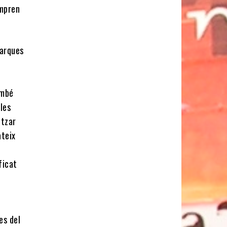
empren
marques
ambé
 les
itzar
ateix
ficat
es del