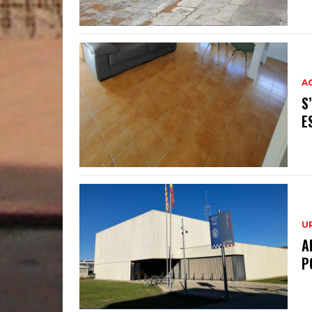
A
S
E
U
A
P