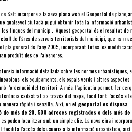
 de Salt incorpora a la seva plana web el Geoportal de planej
ue qualsevol ciutadà pugui obtenir tota la informació urbanís
 les finques del municipi. Aquest geoportal és el resultat de
reball de l’àrea de serveis territorials del municipi, que han re
 el pla general de l’any 2005, incorporant totes les modificacio
han produït des de l’aleshores.
ofereix informació detallada sobre les normes urbanístiques, e
alineacions, els equipaments, els espais verds i altres aspectes
mb l’ordenació del territori. A més, l’aplicatiu permet fer cer
eferència cadastral o a través del mapa, facilitant l’accés a la
 manera ràpida i senzilla. Així, en
el geoportal es disposa
ó de més de 20. 500 adreces registrades o dels més de
e es poden localitzar amb un simple clic. La nova eina incorpor
 facilita l’accés dels usuaris a la informació urbanística, així