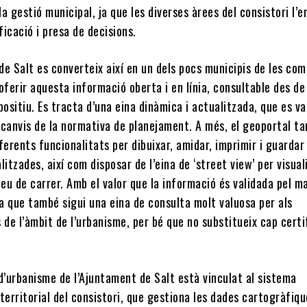
 la gestió municipal, ja que les diverses àrees del consistori l’
ificació i presa de decisions.
 de Salt es converteix així en un dels pocs municipis de les co
oferir aquesta informació oberta i en línia, consultable des de
positiu. Es tracta d’una eina dinàmica i actualitzada, que es va
 canvis de la normativa de planejament. A més, el geoportal t
ferents funcionalitats per dibuixar, amidar, imprimir i guardar
litzades, així com disposar de l’eina de ‘street view’ per visual
peu de carrer. Amb el valor que la informació és validada pel m
fa que també sigui una eina de consulta molt valuosa per als
 de l’àmbit de l’urbanisme, per bé que no substitueix cap certi
d’urbanisme de l’Ajuntament de Salt està vinculat al sistema
territorial del consistori, que gestiona les dades cartogràfiqu