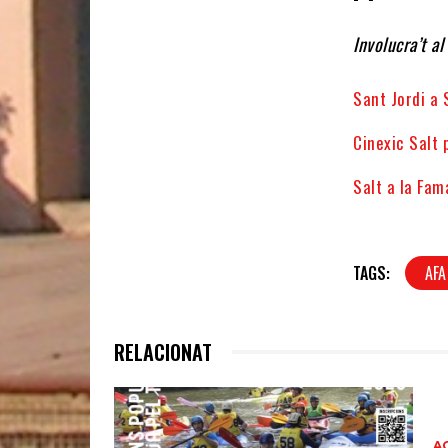
Involucra’t a
Sant Jordi a 
Cinexic Salt 
Salt a la Fam
TAGS:
AFA
RELACIONAT
A