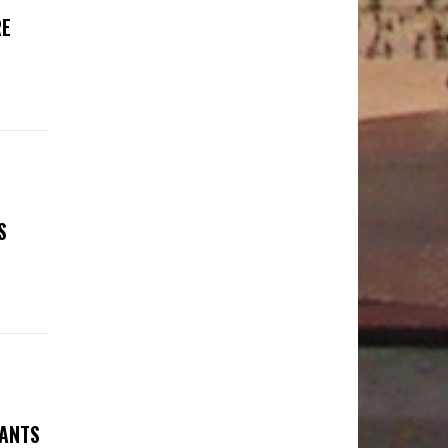
RE
S
FANTS