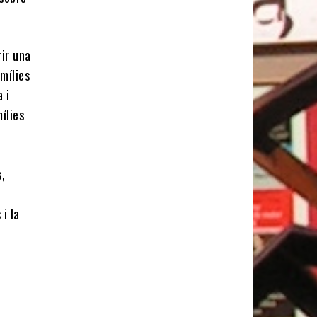
rir una
amílies
 i
ílies
s
,
i la