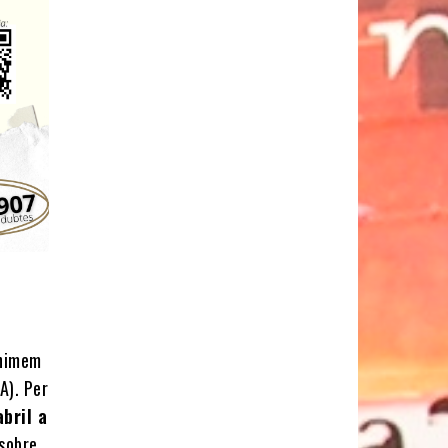
animem
A). Per
bril a
 sobre