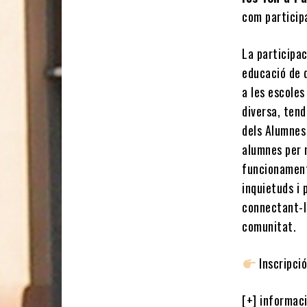
com particip
La participac
educació de q
a les escoles
diversa, tend
dels Alumnes 
alumnes per m
funcionament
inquietuds i 
connectant-lo
comunitat.
Inscripci
[+] informac