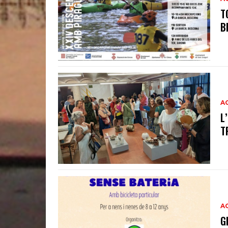
T
B
A
L
T
A
G