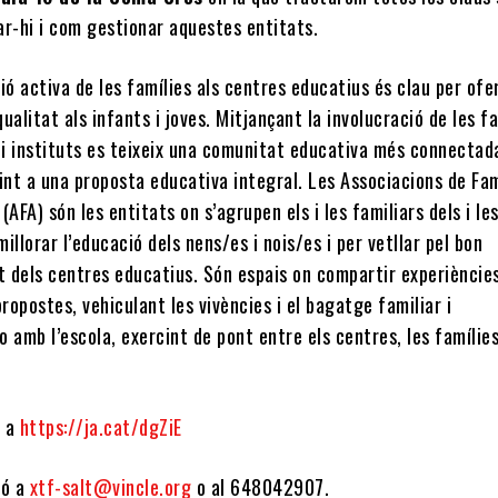
ar-hi i com gestionar aquestes entitats.
ió activa de les famílies als centres educatius és clau per ofe
ualitat als infants i joves. Mitjançant la involucració de les f
 i instituts es teixeix una comunitat educativa més connectada
int a una proposta educativa integral. Les Associacions de Fam
(AFA) són les entitats on s’agrupen els i les familiars dels i le
illorar l’educació dels nens/es i nois/es i per vetllar pel bon
 dels centres educatius. Són espais on compartir experiències
propostes, vehiculant les vivències i el bagatge familiar i
 amb l’escola, exercint de pont entre els centres, les famílies 
ó a
https://ja.cat/dgZiE
ió a
xtf-salt@vincle.org
o al 648042907.