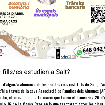
 fills/es estudien a Salt?
ar d’algun/a alumne/a de les escoles i els instituts de Salt, t’
t’hi a través de la seva Associació de Famílies dels Alumnes (AF
r-ho, et convidem a la formació que farem el
dimecres 26 d’a
’aula 16 de la Coma Cros
en la que tractarem totes les claus