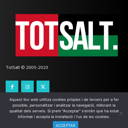
TotSalt © 2005-2023
Aquest lloc web utilitza cookies pròpies i de tercers per a fer
CONTACTE
TOTSALT
AVÍS LEGAL
GALETES
possible, personalitzar i analitzar la navegació, millorant la
qualitat dels serveis. Si prem "Acceptar" s'entén que ha estat
SEO LOCAL
I
PÀGINES WEB GIRONA
ZOOOMWEB
informat i accepta la instal·lació i l'us de les cookies.
ACCEPTAR