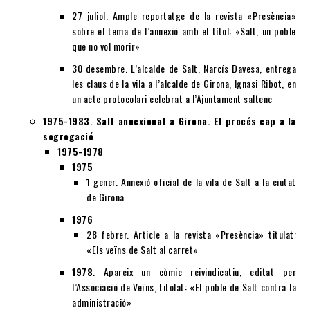
27 juliol. Ample reportatge de la revista «Presència»
sobre el tema de l’annexió amb el títol: «Salt, un poble
que no vol morir»
30 desembre. L’alcalde de Salt, Narcís Davesa, entrega
les claus de la vila a l’alcalde de Girona, Ignasi Ribot, en
un acte protocolari celebrat a l’Ajuntament saltenc
1975-1983. Salt annexionat a Girona. El procés cap a la
segregació
1975-1978
1975
1 gener. Annexió oficial de la vila de Salt a la ciutat
de Girona
1976
28 febrer. Article a la revista «Presència» titulat:
«Els veïns de Salt al carret»
1978
. Apareix un còmic reivindicatiu, editat per
l’Associació de Veïns, titolat: «El poble de Salt contra la
administració»