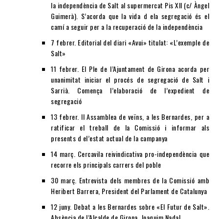
la independència de Salt al supermercat Pis XII (c/ Àngel
Guimerà). S’acorda que la vida d ela segregació és el
camí a seguir per a la recuperació de la independència
7 febrer. Editorial del diari «Avui» titulat: «L’exemple de
Salt»
11 febrer. El Ple de l’Ajuntament de Girona acorda per
unanimitat iniciar el procés de segregació de Salt i
Sarrià. Comença l’elaboració de l’expedient de
segregació
13 febrer. II Assamblea de veïns, a les Bernardes, per a
ratificar el treball de la Comissió i informar als
presents d el’estat actual de la campanya
14 març. Cercavila reivindicativa pro-independència que
recorre els principals carrers del poble
30 març. Entrevista dels membres de la Comissió amb
Heribert Barrera, President del Parlament de Catalunya
12 juny. Debat a les Bernardes sobre «El Futur de Salt».
Absència de l’Alcalde de Girona, Joaquim Nadal