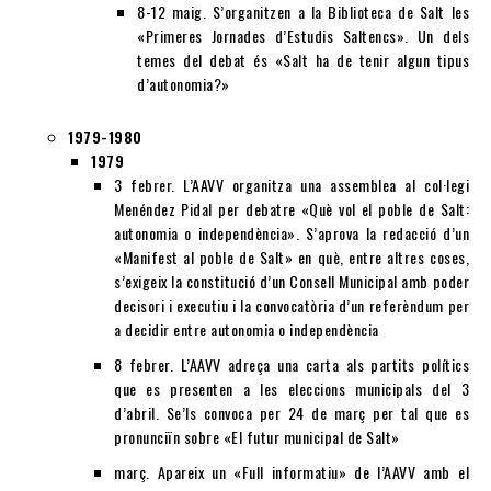
8-12 maig. S’organitzen a la Biblioteca de Salt les
«Primeres Jornades d’Estudis Saltencs». Un dels
temes del debat és «Salt ha de tenir algun tipus
d’autonomia?»
1979-1980
1979
3 febrer. L’AAVV organitza una assemblea al col·legi
Menéndez Pidal per debatre «Què vol el poble de Salt:
autonomia o independència». S’aprova la redacció d’un
«Manifest al poble de Salt» en què, entre altres coses,
s’exigeix la constitució d’un Consell Municipal amb poder
decisori i executiu i la convocatòria d’un referèndum per
a decidir entre autonomia o independència
8 febrer. L’AAVV adreça una carta als partits polítics
que es presenten a les eleccions municipals del 3
d’abril. Se’ls convoca per 24 de març per tal que es
pronunciïn sobre «El futur municipal de Salt»
març. Apareix un «Full informatiu» de l’AAVV amb el