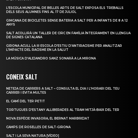
L’ESCOLA MUNICIPAL DE BELLES ARTS DE SALT EXPOSA ELS TREBALLS
DELS SEUS ALUMNES FINS AL 17 DE JULIOL
GIMCANA DE BICICLETES SENSE BATERIA A SALT PER A INFANTS DE 8 A 12
ANYS
SALT ACOLLIRÀ UN TALLER DE CIRC EN FAMÍLIA ÍNTEGRAMENT EN LLENGUA
DE SIGNES CATALANA
GIRONA ACULL LA III ESCOLA D’ESTIU D’ANTIRACISME PER ANALITZAR
L’IMPACTE DEL RACISME EN LA SALUT
LA MÚSICA D’ALEJANDRO SANZ SONARÀ A LA MIRONA
CONEIX SALT
NETEJA DE CARRERS A SALT – CONSULTA EL DIA I L’HORARI DEL TEU
CARRER I EVITA MULTES
EL CAMÍ DEL TER PETIT
TORTUGUES D’ESTANY ALLIBERADES AL TRAM MITJÀ-BAIX DEL TER
NOVA ESPÈCIE INVASORA, EL BERNAT MARBREJAT
CAMPS DE ROSELLES DE SALT-GIRONA
SALT I LA SEVA NATURA [VÍDEO]