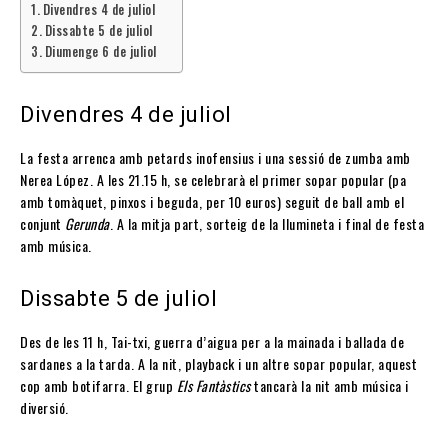
Divendres 4 de juliol
Dissabte 5 de juliol
Diumenge 6 de juliol
Divendres 4 de juliol
La festa arrenca amb petards inofensius i una sessió de zumba amb
Nerea López. A les 21.15 h, se celebrarà el primer sopar popular (pa
amb tomàquet, pinxos i beguda, per 10 euros) seguit de ball amb el
conjunt
Gerunda
. A la mitja part, sorteig de la llumineta i final de festa
amb música.
Dissabte 5 de juliol
Des de les 11 h, Tai-txi, guerra d’aigua per a la mainada i ballada de
sardanes a la tarda. A la nit, playback i un altre sopar popular, aquest
cop amb botifarra. El grup
Els Fantàstics
tancarà la nit amb música i
diversió.