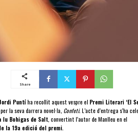
Share
Jordi Puntí
ha recollit aquest vespre el
Premi Literari ‘El S
per la seva darrera novel·la,
Confeti
. L’acte d’entrega s’ha cel
a Iu Bohigas de Salt
, convertint l’autor de Manlleu en el
e la 19a edició del premi
.