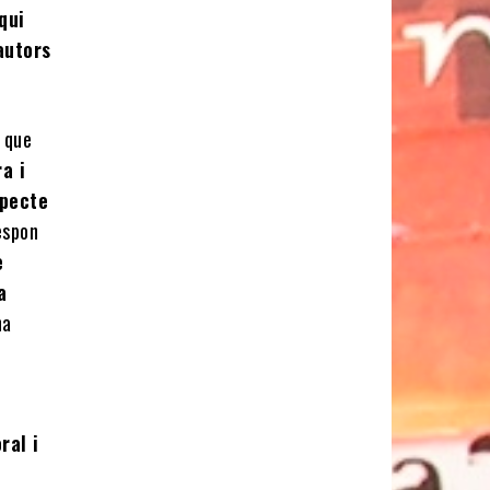
qui
autors
 que
a i
specte
respon
e
a
na
ral i