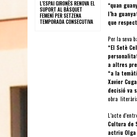
L’ESPAI GIRONÈS RENOVA EL
“quan guany
SUPORT AL BÀSQUET
l’ha guanya
FEMENÍ PER SETZENA
TEMPORADA CONSECUTIVA
que respect
Per la seva 
“El Setè Ce
personalitat
a altres pre
“a la temàti
Xavier Cugat
decisió va 
obra literàr
L’acte d’ent
Cultura de S
actriu Olga