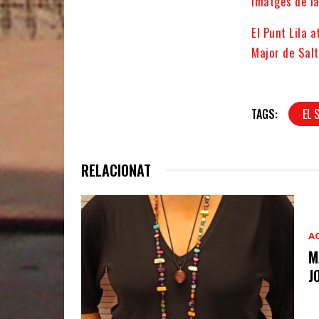
Imatges de la
El Punt Lila 
Major de Salt
TAGS:
EL 
RELACIONAT
A
M
J