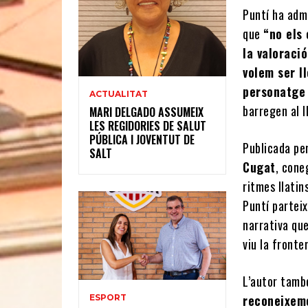
Puntí ha ad
que
“no els
la valoraci
volem ser l
personatge 
ACTUALITAT
barregen al l
MARI DELGADO ASSUMEIX
LES REGIDORIES DE SALUT
PÚBLICA I JOVENTUT DE
Publicada pe
SALT
Cugat
, cone
ritmes llatin
Puntí parteix
narrativa que 
viu la fronte
L’autor tamb
reconeixeme
ESPORT