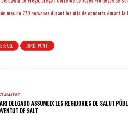
 cercavila de Pregó, pregó i Correfoc de Joves Promeses de Sal
atén més de 770 persones durant les nits de concerts durant la 
SETÈ CEL
JORDI PUNTÍ
CTUALITAT
ARI DELGADO ASSUMEIX LES REGIDORIES DE SALUT PÚBL
OVENTUT DE SALT