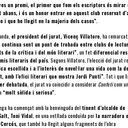
es un premi, el primer que fem els escriptors és mirar 
t abans, i és un honor entrar en aquest club reservat d’
o i que he llegit en la majoria dels casos”
.
banda,
el president del jurat, Vicenç Villatoro
, ha remarcat
l continua sent un punt de trobada entre clubs de lectur
s de la crítica i del món literari”
, un fet
diferencial re
mis literaris del país
. Segons Villatoro, l’elecció del jurat 
ca escollida i a l’interès de novel·lar una vida com la d
, amb l’ofici literari que mostra Jordi Puntí”
. Tot i que
l
ser debatuda
, el jurat va coincidir a considerar
Confeti
com u
ia
“molt sòlida i seriosa”
.
rega ha començat amb la benvinguda del
tinent d’alcalde de
alt, Toni Vidal
, en una vetllada conduïda per
la narradora o
 Cercós
, que també ha llegit alguns fragments de l’obra