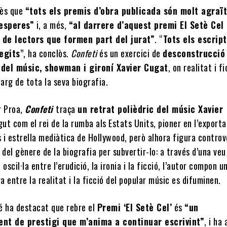
mès que
“tots els premis d’obra publicada són molt agraï
 esperes”
i, a més,
“al darrere d’aquest premi El Setè Cel 
ó de lectors que formen part del jurat”
. “
Tots els escrip
legits
”, ha conclòs.
Confeti
és un exercici de
desconstrucció
del músic, showman i gironí Xavier Cugat
, on realitat i f
larg de tota la seva biografia.
r Proa,
Confeti
traça
un retrat polièdric del músic Xavier
gut com el rei de la rumba als Estats Units, pioner en l’exporta
s i estrella mediàtica de Hollywood, però alhora figura controv
 del gènere de la biografia per subvertir-lo: a través d’una veu
oscil·la entre l’erudició, la ironia i la ficció, l’autor compon u
ra entre la realitat i la ficció del popular músic es difuminen.
é ha destacat que rebre el
Premi ‘El Setè Cel’
és
“un
nt de prestigi que m’anima a continuar escrivint”
, i ha 