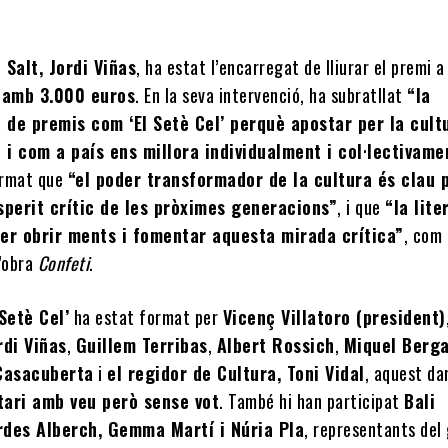
 Salt, Jordi Viñas
, ha estat l’encarregat de lliurar el premi a
 amb 3.000 euros
. En la seva intervenció, ha subratllat
“la
 de premis com ‘El Setè Cel’ perquè apostar per la cult
 i com a país ens millora individualment i col·lectivame
irmat que
“el poder transformador de la cultura és clau 
esperit crític de les pròximes generacions”
, i que
“la lite
per obrir ments i fomentar aquesta mirada crítica”
, com
l’obra
Confeti
.
 Setè Cel’
ha estat format per
Vicenç Villatoro (president)
rdi Viñas
,
Guillem Terribas
,
Albert Rossich
,
Miquel Berg
Casacuberta
i
el regidor de Cultura, Toni Vidal
, aquest da
tari amb veu però sense vot
. També hi han participat
Bali
rdes Alberch, Gemma Martí i Núria Pla
, representants del