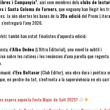
libres i Companyia”
, així com membres dels
clubs de lectu
res i Santa Coloma de Farners
, que enguany han llegit les tr
tes. Ja són obertes les bases de la
20a edició
del Premi Litera
 s’entregarà l’any 2026.
feti
, també han estat finalistes d’aquesta edició:
ista
, d’
Alba Dedeu
(L’Altra Editorial), una novel·la subtil i
iva sobre les rutines i les renúncies d’una parella que regenta
a.
cinació
, d’
Eva Baltasar
(Club Editor), una obra dura i poètica s
ue, en perdre-ho tot, s’enfronta a la supervivència en els car
.
ns espera aquesta Festa Major de Salt 2025?