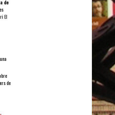
ra de
es
ri El
 una
obre
rers de