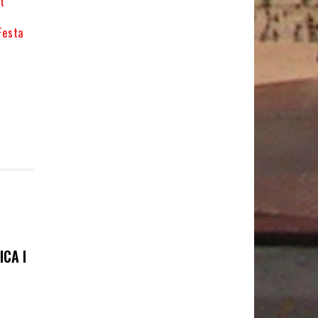
t
Festa
ICA I