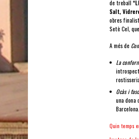
de treball
“L
Salt, Vidre
obres finalis
Setè Cel, que
A més de
Con
La conform
introspect
rostisseri
Ocàs i fas
una dona q
Barcelona
Quin temps e