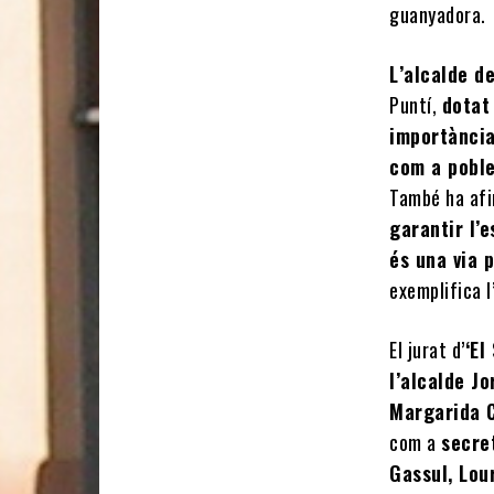
guanyadora.
L’alcalde de
Puntí,
dotat
importància
com a poble
També ha af
garantir l’
és una via 
exemplifica 
El jurat d’
‘El
l’alcalde Jo
Margarida 
com a
secre
Gassul, Lou