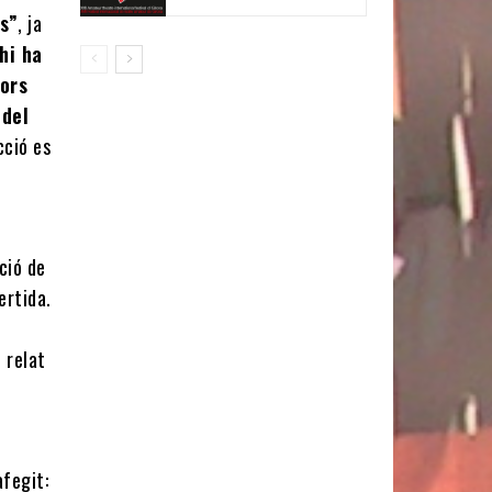
ts”
, ja
hi ha
tors
 del
icció es
ció de
ertida.
n relat
afegit: