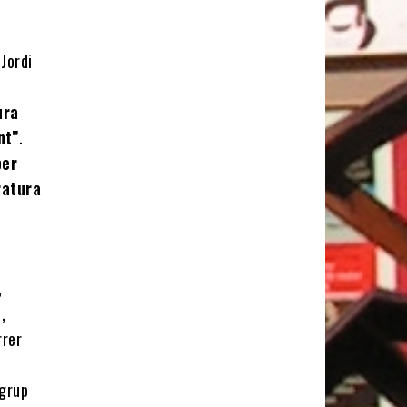
 Jordi
ura
nt”
.
per
ratura
,
a
,
rrer
 grup