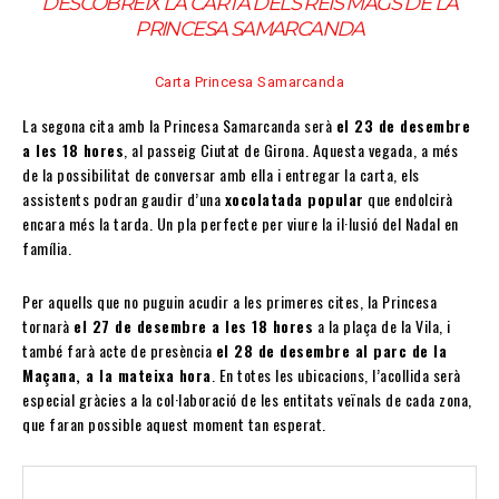
DESCOBREIX LA
CARTA DELS REIS MAGS DE LA
PRINCESA SAMARCANDA
Carta Princesa Samarcanda
La segona cita amb la Princesa Samarcanda serà
el 23 de desembre
a les 18 hores
, al passeig Ciutat de Girona. Aquesta vegada, a més
de la possibilitat de conversar amb ella i entregar la carta, els
assistents podran gaudir d’una
xocolatada popular
que endolcirà
encara més la tarda. Un pla perfecte per viure la il·lusió del Nadal en
família.
Per aquells que no puguin acudir a les primeres cites, la Princesa
tornarà
el 27 de desembre a les 18 hores
a la plaça de la Vila, i
també farà acte de presència
el 28 de desembre al parc de la
Maçana, a la mateixa hora
. En totes les ubicacions, l’acollida serà
especial gràcies a la col·laboració de les entitats veïnals de cada zona,
que faran possible aquest moment tan esperat.