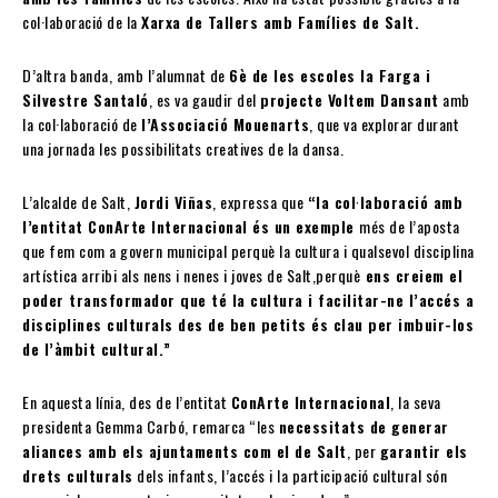
col·laboració de la
Xarxa de Tallers amb Famílies de Salt.
D’altra banda, amb l’alumnat de
6è de les escoles la Farga i
Silvestre Santaló
, es va gaudir del
projecte Voltem Dansant
amb
la col·laboració de
l’Associació Mouenarts
, que va explorar durant
una jornada les possibilitats creatives de la dansa.
L’alcalde de Salt,
Jordi Viñas
, expressa que
“la col·laboració amb
l’entitat ConArte Internacional és un exemple
més de l’aposta
que fem com a govern municipal perquè la cultura i qualsevol disciplina
artística arribi als nens i nenes i joves de Salt,perquè
ens creiem el
poder transformador que té la cultura i facilitar-ne l’accés a
disciplines culturals des de ben petits és clau per imbuir-los
de l’àmbit cultural.”
En aquesta línia, des de l’entitat
ConArte Internacional
, la seva
presidenta Gemma Carbó, remarca “les
necessitats de generar
aliances amb els ajuntaments com el de Salt
, per
garantir els
drets culturals
dels infants, l’accés i la participació cultural són