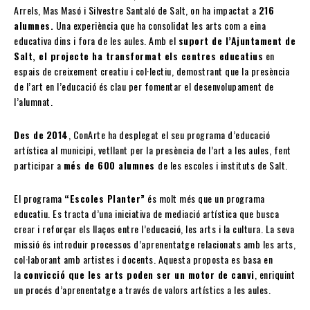
Arrels, Mas Masó i Silvestre Santaló de Salt, on ha impactat a
216
alumnes.
Una experiència que ha consolidat les arts com a eina
educativa dins i fora de les aules. Amb el
suport de l’Ajuntament de
Salt, el projecte ha transformat els centres educatius
en
espais de creixement creatiu i col·lectiu, demostrant que la presència
de l’art en l’educació és clau per fomentar el desenvolupament de
l’alumnat.
Des de
2014
, ConArte ha desplegat el seu programa d’educació
artística al municipi, vetllant per la presència de l’art a les aules, fent
participar a
més de 600 alumnes
de les escoles i instituts de Salt.
El programa
“Escoles Planter”
és molt més que un programa
educatiu. Es tracta d’una iniciativa de mediació artística que busca
crear i reforçar els llaços entre l’educació, les arts i la cultura. La seva
missió és introduir processos d’aprenentatge relacionats amb les arts,
col·laborant amb artistes i docents. Aquesta proposta es basa en
la
convicció que les arts poden ser un motor de canvi
, enriquint
un procés d’aprenentatge a través de valors artístics a les aules.