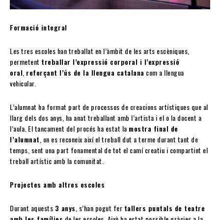
Formació integral
Les tres escoles han treballat en l’àmbit de les arts escèniques,
permetent
treballar l’expressió corporal i l’expressió
oral
,
reforçant l’ús de la llengua catalana
com a llengua
vehicular.
L’alumnat ha format part de processos de creacions artístiques que al
llarg dels dos anys, ha anat treballant amb l’artista i el o la docent a
l’aula. El tancament del procés ha estat la
mostra final de
l’alumnat
, on es reconeix així el treball dut a terme durant tant de
temps, sent una part fonamental de tot el camí creatiu i compartint el
treball artístic amb la comunitat.
Projectes amb altres escoles
Durant aquests
3 anys
, s’han pogut fer
tallers puntals de teatre
amb les famílies
de les escoles. Això ha estat possible gràcies a la