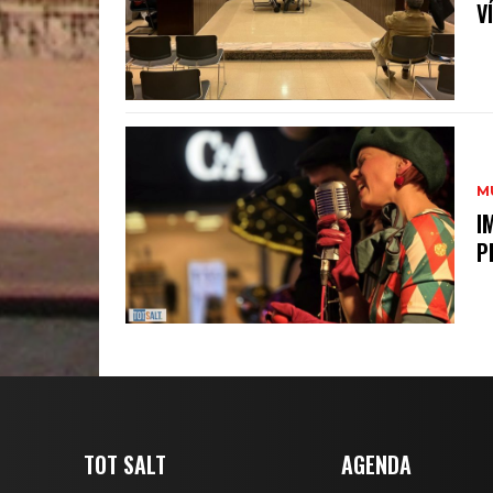
V
M
I
P
TOT SALT
AGENDA