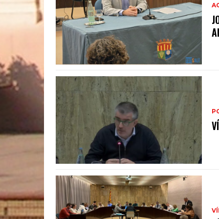
A
J
A
P
V
V