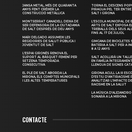
JANSA METAL, MÉS DE QUARANTA
TORNA EL DESCENS POP
ANYS FENT CRÉIXER LA
PIRAGUA PEL TER ENTRE
CONSTRUCCIÓ METÀL·LICA
SALT I GIRONA
MONTSERRAT CANADELL DEIXA DE
L’ESCOLA MUNICIPAL DE 
SER DEFENSORA DE LA CIUTADANIA
ARTS DE SALT EXPOSA E
DE SALT DESPRÉS DE DEU ANYS
TREBALLS DELS SEUS A
FINS AL 17 DE JULIOL
MARI DELGADO ASSUMEIX LES
REGIDORIES DE SALUT PÚBLICA I
GIMCANA DE BICICLETES 
JOVENTUT DE SALT
BATERIA A SALT PER A I
8 A 12 ANYS
L’ESPAI GIRONÈS RENOVA EL
SUPORT AL BÀSQUET FEMENÍ PER
SALT ACOLLIRÀ UN TALLE
SETZENA TEMPORADA
EN FAMÍLIA ÍNTEGRAMEN
CONSECUTIVA
LLENGUA DE SIGNES CAT
EL PLE DE SALT ABORDA LA
GIRONA ACULL LA III ESC
MIRONA, ELS COMPTES MUNICIPALS
D’ESTIU D’ANTIRACISME 
I LES ALTES TEMPERATURES
ANALITZAR L’IMPACTE D
RACISME EN LA SALUT
LA MÚSICA D’ALEJANDRO
SONARÀ A LA MIRONA
CONTACTE