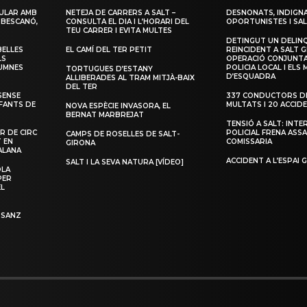
ULAR AMB
NETEJA DE CARRERS A SALT –
DESNONATS, INDIGNA
 BESCANÓ,
CONSULTA EL DIA I L’HORARI DEL
OPORTUNISTES I SAL
TEU CARRER I EVITA MULTES
DETINGUT UN DELIN
BELLES
EL CAMÍ DEL TER PETIT
REINCIDENT A SALT G
LS
OPERACIÓ CONJUNTA
LUMNES
POLICIA LOCAL I ELS
TORTUGUES D’ESTANY
D’ESQUADRA
ALLIBERADES AL TRAM MITJÀ-BAIX
DEL TER
SENSE
337 CONDUCTORS DE
NFANTS DE
MULTATS I 20 ACCID
NOVA ESPÈCIE INVASORA, EL
BERNAT MARBREJAT
TENSIÓ A SALT: INTE
R DE CIRC
POLICIAL FRENA ASSA
CAMPS DE ROSELLES DE SALT-
T EN
COMISSARIA
GIRONA
ALANA
ACCIDENT A L’ESPAI 
SALT I LA SEVA NATURA [VÍDEO]
OLA
PER
EL
 SANZ