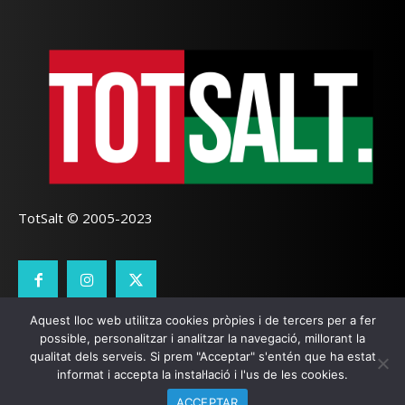
TotSalt © 2005-2023
Aquest lloc web utilitza cookies pròpies i de tercers per a fer
CONTACTE
TOTSALT
AVÍS LEGAL
GALETES
possible, personalitzar i analitzar la navegació, millorant la
qualitat dels serveis. Si prem "Acceptar" s'entén que ha estat
SEO LOCAL
I
PÀGINES WEB GIRONA
ZOOOMWEB
informat i accepta la instal·lació i l'us de les cookies.
ACCEPTAR