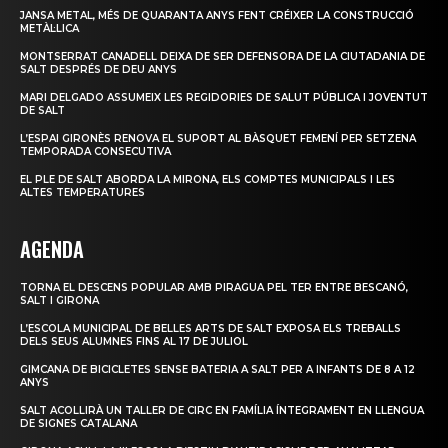
JANSA METAL, MÉS DE QUARANTA ANYS FENT CRÉIXER LA CONSTRUCCIÓ
METÀL·LICA
MONTSERRAT CANADELL DEIXA DE SER DEFENSORA DE LA CIUTADANIA DE
SALT DESPRÉS DE DEU ANYS
MARI DELGADO ASSUMEIX LES REGIDORIES DE SALUT PÚBLICA I JOVENTUT
DE SALT
L’ESPAI GIRONÈS RENOVA EL SUPORT AL BÀSQUET FEMENÍ PER SETZENA
TEMPORADA CONSECUTIVA
EL PLE DE SALT ABORDA LA MIRONA, ELS COMPTES MUNICIPALS I LES
ALTES TEMPERATURES
AGENDA
TORNA EL DESCENS POPULAR AMB PIRAGUA PEL TER ENTRE BESCANÓ,
SALT I GIRONA
L’ESCOLA MUNICIPAL DE BELLES ARTS DE SALT EXPOSA ELS TREBALLS
DELS SEUS ALUMNES FINS AL 17 DE JULIOL
GIMCANA DE BICICLETES SENSE BATERIA A SALT PER A INFANTS DE 8 A 12
ANYS
SALT ACOLLIRÀ UN TALLER DE CIRC EN FAMÍLIA ÍNTEGRAMENT EN LLENGUA
DE SIGNES CATALANA