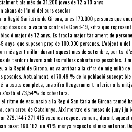
cialment als més de 31.200 joves de 12 a 19 anys
n abans de l’inici del curs escolar
 a la Regió Sanitària de Girona, unes 170.000 persones que enc
cap dosis de la vacuna contra la Covid-19, xifra que represent
blació major de 12 anys. Es tracta majoritàriament de person
49 anys, que suposen prop de 100.000 persones. L’objectiu del
om més gent millor durant aquest mes de setembre, per tal d’
s de tardor i hivern amb les millors cobertures possibles. Di
, a la Regió de Girona, es va arribar a la xifra de mig milió de
is posades. Actualment, el 70,49 % de la població susceptible
é la pauta completa, una xifra lleugerament inferior a la mitj
n s’està al 73,54% de cobertura.
, el ritme de vacunació a la Regió Sanitària de Girona també h
, com arreu de Catalunya. Així mentre els mesos de juny i juli
rar 279.144 i 271.415 vacunes respectivament, durant aquest
’han posat 160.162, un 41% menys respecte el mes anterior. D