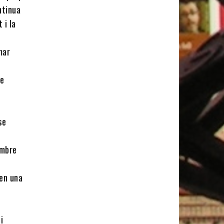
ntinua
 i la
mar
ue
se
embre
ten una
i