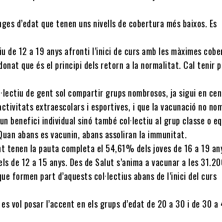
nges d’edat que tenen uns nivells de cobertura més baixos. Es
tiu de 12 a 19 anys afronti l’inici de curs amb les màximes cob
donat que és el principi dels retorn a la normalitat. Cal tenir 
·lectiu de gent sol compartir grups nombrosos, ja sigui en ce
activitats extraescolars i esportives, i que la vacunació no no
n benefici individual sinó també col·lectiu al grup classe o eq
Quan abans es vacunin, abans assoliran la immunitat.
t tenen la pauta completa el 54,61% dels joves de 16 a 19 any
s de 12 a 15 anys. Des de Salut s’anima a vacunar a les 31.2
ue formen part d’aquests col·lectius abans de l’inici del curs
es vol posar l’accent en els grups d’edat de 20 a 30 i de 30 a 