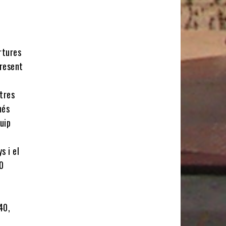
ertures
present
ntres
més
uip
s i el
00
40,