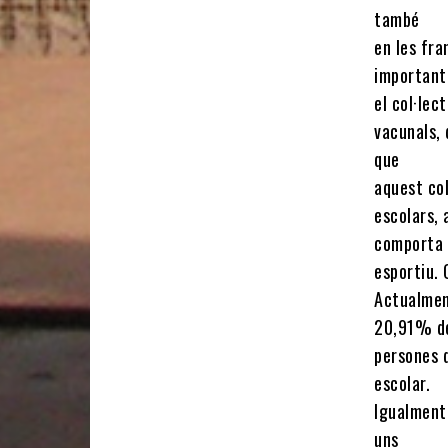
també
en les fra
important
el col·lec
vacunals, 
que
aquest col
escolars, 
comporta u
esportiu. 
Actualmen
20,91% del
persones q
escolar.
Igualment 
uns