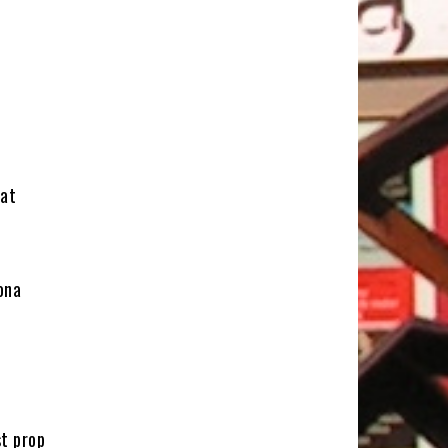
nat
ona
t prop