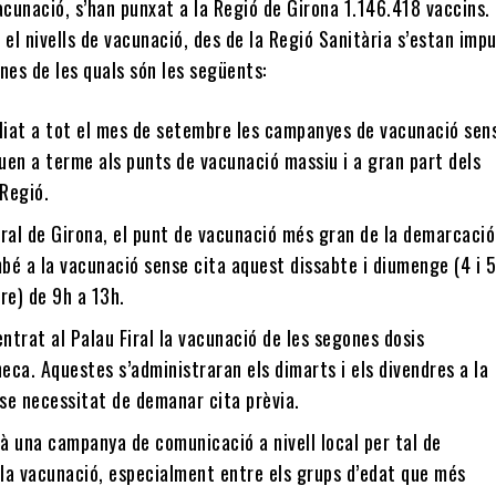
 vacunació, s’han punxat a la Regió de Girona 1.146.418 vaccins.
 el nivells de vacunació, des de la Regió Sanitària s’estan imp
nes de les quals són les següents:
liat a tot el mes de setembre les campanyes de vacunació sen
uen a terme als punts de vacunació massiu i a gran part dels
 Regió.
iral de Girona, el punt de vacunació més gran de la demarcació
bé a la vacunació sense cita aquest dissabte i diumenge (4 i 
re) de 9h a 13h.
ntrat al Palau Firal la vacunació de les segones dosis
eca. Aquestes s’administraran els dimarts i els divendres a la
se necessitat de demanar cita prèvia.
à una campanya de comunicació a nivell local per tal de
 la vacunació, especialment entre els grups d’edat que més