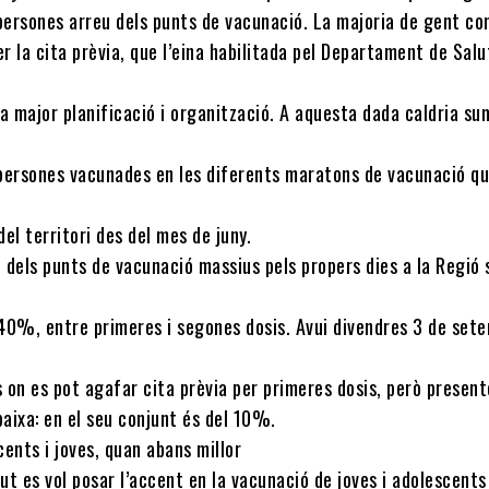
persones arreu dels punts de vacunació. La majoria de gent co
r la cita prèvia, que l’eina habilitada pel Departament de Salut
 major planificació i organització. A aquesta dada caldria su
 persones vacunades en les diferents maratons de vacunació q
del territori des del mes de juny.
 dels punts de vacunació massius pels propers dies a la Regió 
 40%, entre primeres i segones dosis. Avui divendres 3 de set
 on es pot agafar cita prèvia per primeres dosis, però presen
aixa: en el seu conjunt és del 10%.
cents i joves, quan abans millor
ut es vol posar l’accent en la vacunació de joves i adolescents 