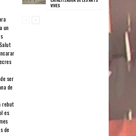
VIVES
ara
a un
es
 Salut
encarar
mecres
 de ser
ana de
a rebut
ol es
 mes
es de