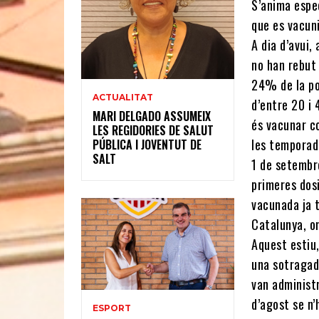
S’anima espe
que es vacuni
A dia d’avui,
no han rebut 
24% de la po
ACTUALITAT
d’entre 20 i 
MARI DELGADO ASSUMEIX
és vacunar c
LES REGIDORIES DE SALUT
les temporade
PÚBLICA I JOVENTUT DE
SALT
1 de setembre
primeres dos
vacunada ja t
Catalunya, o
Aquest estiu
una sotragada
van administ
d’agost se n
ESPORT