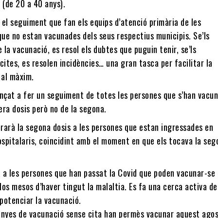
 (de 20 a 40 anys).
 el seguiment que fan els equips d’atenció primària de les
ue no estan vacunades dels seus respectius municipis. Se’ls
 la vacunació, es resol els dubtes que puguin tenir, se’ls
ites, es resolen incidències… una gran tasca per facilitar la
 al màxim.
nçat a fer un seguiment de totes les persones que s’han vacu
era dosis però no de la segona.
rarà la segona dosis a les persones que estan ingressades en
spitalaris, coincidint amb el moment en que els tocava la seg
a a les persones que han passat la Covid que poden vacunar-se
dos mesos d’haver tingut la malaltia. Es fa una cerca activa de
potenciar la vacunació.
nyes de vacunació sense cita han permès vacunar aquest agos