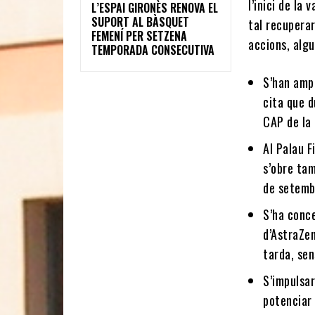
l’inici de la
L’ESPAI GIRONÈS RENOVA EL
SUPORT AL BÀSQUET
tal recuperar
FEMENÍ PER SETZENA
accions, algu
TEMPORADA CONSECUTIVA
S’han amp
cita que d
CAP de la
Al Palau F
s’obre tam
de setemb
S’ha conce
d’AstraZen
tarda, sen
S’impulsar
potenciar