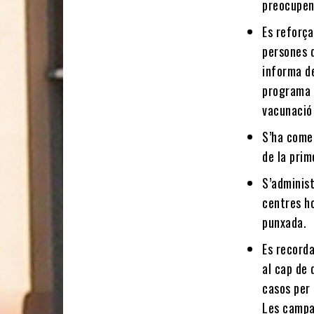
preocupen
Es reforça
persones q
informa de
programa c
vacunació
S’ha come
de la prim
S’administ
centres ho
punxada.
Es record
al cap de 
casos per 
Les campa