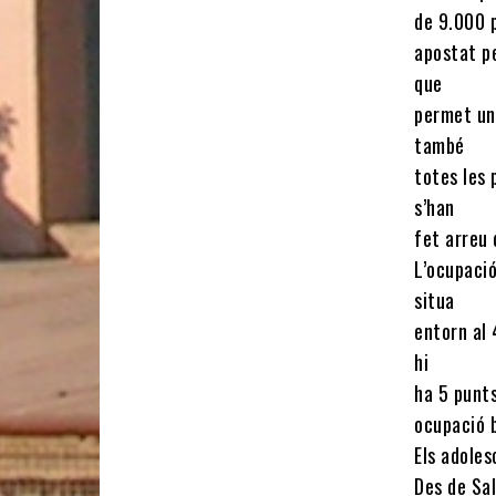
de 9.000 
apostat pe
que
permet una
també
totes les
s’han
fet arreu 
L’ocupació
situa
entorn al
hi
ha 5 punts
ocupació b
Els adoles
Des de Sal