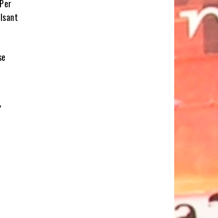
 Per
ulsant
se
,
5