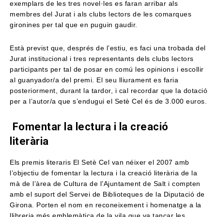
exemplars de les tres novel·les es faran arribar als
membres del Jurat i als clubs lectors de les comarques
gironines per tal que en puguin gaudir.
Està previst que, després de l’estiu, es faci una trobada del
Jurat institucional i tres representants dels clubs lectors
participants per tal de posar en comú les opinions i escollir
al guanyador/a del premi. El seu lliurament es faria
posteriorment, durant la tardor, i cal recordar que la dotació
per a l’autor/a que s’endugui el Setè Cel és de 3.000 euros.
Fomentar la lectura i la creació
literària
Els premis literaris El Setè Cel van néixer el 2007 amb
l’objectiu de fomentar la lectura i la creació literària de la
mà de l’àrea de Cultura de l’Ajuntament de Salt i compten
amb el suport del Servei de Biblioteques de la Diputació de
Girona. Porten el nom en reconeixement i homenatge a la
llibreria més emblemàtica de la vila que va tancar les