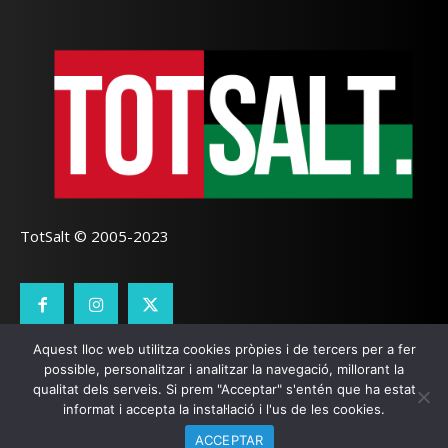
TotSalt © 2005-2023
Aquest lloc web utilitza cookies pròpies i de tercers per a fer
CONTACTE
TOTSALT
AVÍS LEGAL
GALETES
possible, personalitzar i analitzar la navegació, millorant la
qualitat dels serveis. Si prem "Acceptar" s'entén que ha estat
SEO LOCAL
I
PÀGINES WEB GIRONA
ZOOOMWEB
informat i accepta la instal·lació i l'us de les cookies.
ACCEPTAR