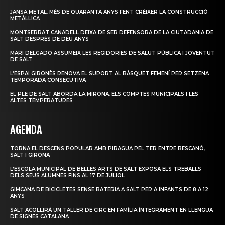
JANSA METAL, MÉS DE QUARANTA ANYS FENT CRÉIXER LA CONSTRUCCIÓ
METÀL·LICA
MONTSERRAT CANADELL DEIXA DE SER DEFENSORA DE LA CIUTADANIA DE
SALT DESPRÉS DE DEU ANYS
MARI DELGADO ASSUMEIX LES REGIDORIES DE SALUT PÚBLICA I JOVENTUT
DE SALT
L’ESPAI GIRONÈS RENOVA EL SUPORT AL BÀSQUET FEMENÍ PER SETZENA
TEMPORADA CONSECUTIVA
EL PLE DE SALT ABORDA LA MIRONA, ELS COMPTES MUNICIPALS I LES
ALTES TEMPERATURES
AGENDA
TORNA EL DESCENS POPULAR AMB PIRAGUA PEL TER ENTRE BESCANÓ,
SALT I GIRONA
L’ESCOLA MUNICIPAL DE BELLES ARTS DE SALT EXPOSA ELS TREBALLS
DELS SEUS ALUMNES FINS AL 17 DE JULIOL
GIMCANA DE BICICLETES SENSE BATERIA A SALT PER A INFANTS DE 8 A 12
ANYS
SALT ACOLLIRÀ UN TALLER DE CIRC EN FAMÍLIA ÍNTEGRAMENT EN LLENGUA
DE SIGNES CATALANA