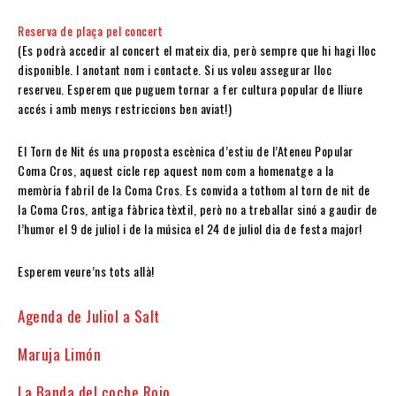
Reserva de plaça pel concert
(Es podrà accedir al concert el mateix dia, però sempre que hi hagi lloc
disponible. I anotant nom i contacte. Si us voleu assegurar lloc
reserveu. Esperem que puguem tornar a fer cultura popular de lliure
accés i amb menys restriccions ben aviat!)
El Torn de Nit és una proposta escènica d’estiu de l’Ateneu Popular
Coma Cros, aquest cicle rep aquest nom com a homenatge a la
memòria fabril de la Coma Cros. Es convida a tothom al torn de nit de
la Coma Cros, antiga fàbrica tèxtil, però no a treballar sinó a gaudir de
l’humor el 9 de juliol i de la música el 24 de juliol dia de festa major!
Esperem veure’ns tots allà!
Agenda de Juliol a Salt
Maruja Limón
La Banda del coche Rojo