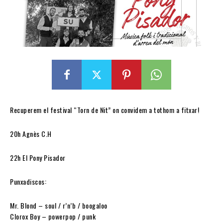
Recuperem el festival “Torn de Nit” on convidem a tothom a fitxar!
20h Agnès C.H
22h El Pony Pisador
Punxadiscos:
Mr. Blond – soul / r’n’b / boogaloo
Clorox Boy – powerpop / punk