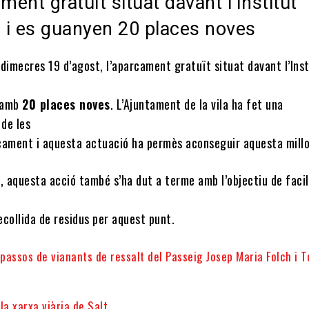
ment gratuït situat davant l’Institut
a i es guanyen 20 places noves
dimecres 19 d’agost, l’aparcament gratuït situat davant l’Inst
 amb
20 places noves
. L’Ajuntament de la vila ha fet una
 de les
cament i aquesta actuació ha permès aconseguir aquesta millo
, aquesta acció també s’ha dut a terme amb l’objectiu de facil
collida de residus per aquest punt.
 passos de vianants de ressalt del Passeig Josep Maria Folch i T
la xarxa viària de Salt