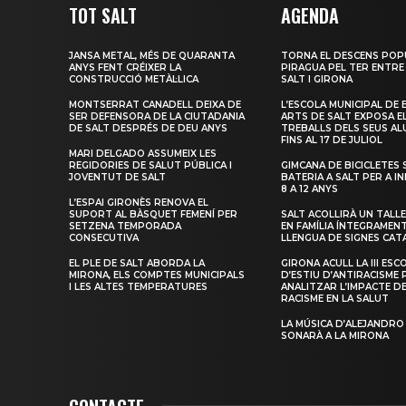
TOT SALT
AGENDA
JANSA METAL, MÉS DE QUARANTA
TORNA EL DESCENS POP
ANYS FENT CRÉIXER LA
PIRAGUA PEL TER ENTRE
CONSTRUCCIÓ METÀL·LICA
SALT I GIRONA
MONTSERRAT CANADELL DEIXA DE
L’ESCOLA MUNICIPAL DE 
SER DEFENSORA DE LA CIUTADANIA
ARTS DE SALT EXPOSA E
DE SALT DESPRÉS DE DEU ANYS
TREBALLS DELS SEUS A
FINS AL 17 DE JULIOL
MARI DELGADO ASSUMEIX LES
REGIDORIES DE SALUT PÚBLICA I
GIMCANA DE BICICLETES 
JOVENTUT DE SALT
BATERIA A SALT PER A I
8 A 12 ANYS
L’ESPAI GIRONÈS RENOVA EL
SUPORT AL BÀSQUET FEMENÍ PER
SALT ACOLLIRÀ UN TALLE
SETZENA TEMPORADA
EN FAMÍLIA ÍNTEGRAMEN
CONSECUTIVA
LLENGUA DE SIGNES CAT
EL PLE DE SALT ABORDA LA
GIRONA ACULL LA III ESC
MIRONA, ELS COMPTES MUNICIPALS
D’ESTIU D’ANTIRACISME 
I LES ALTES TEMPERATURES
ANALITZAR L’IMPACTE D
RACISME EN LA SALUT
LA MÚSICA D’ALEJANDRO
SONARÀ A LA MIRONA