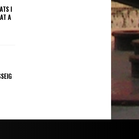
ATS I
AT A
SSEIG