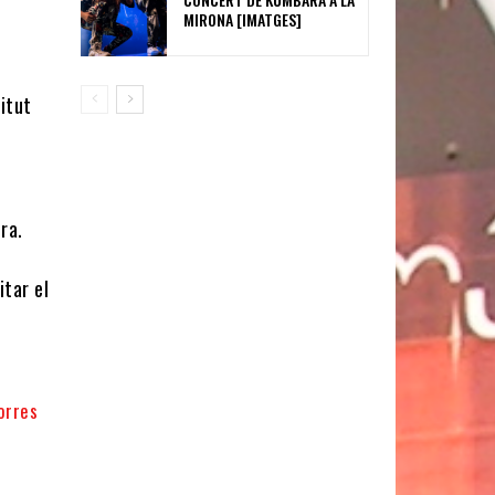
MIRONA [IMATGES]
itut
ra.
itar el
orres