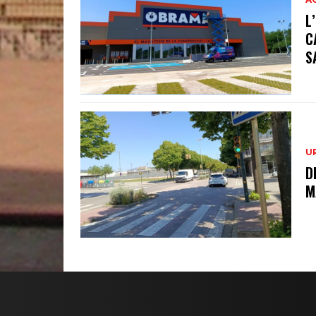
L
C
S
U
D
M