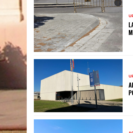
U
L
M
U
A
P
A