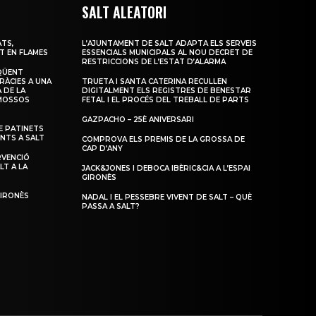
SALT ALEATORI
TS,
L’AJUNTAMENT DE SALT ADAPTA ELS SERVEIS
T EN FLAMES
ESSENCIALS MUNICIPALS AL NOU DECRET DE
RESTRICCIONS DE L’ESTAT D’ALARMA
QÜENT
RÀCIES A UNA
TRUETA I SANTA CATERINA RECULLEN
 DE LA
DIGITALMENT ELS REGISTRES DE BENESTAR
 MOSSOS
FETAL I EL PROCÉS DEL TREBALL DE PARTS
GAZPACHO – 25È ANIVERSARI
 PATINETS
ENTS A SALT
COMPROVA ELS PREMIS DE LA GROSSA DE
CAP D’ANY
RVENCIÓ
LT A LA
JACK&JONES I DEBOCA IBÈRIC&CIA A L’ESPAI
GIRONÈS
GIRONÈS
NADAL I EL PESSEBRE VIVENT DE SALT – QUÈ
PASSA A SALT?