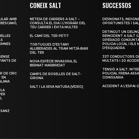
CONEIX SALT
SUCCESSOS
ULAR AMB
NETEJA DE CARRERS A SALT –
DESNONATS, INDIGNA
 BESCANÓ,
CONSULTA EL DIA I L’HORARI DEL
OPORTUNISTES I SAL
TEU CARRER I EVITA MULTES
DETINGUT UN DELIN
BELLES
EL CAMÍ DEL TER PETIT
REINCIDENT A SALT G
LS
OPERACIÓ CONJUNTA
LUMNES
POLICIA LOCAL I ELS
TORTUGUES D’ESTANY
D’ESQUADRA
ALLIBERADES AL TRAM MITJÀ-BAIX
DEL TER
SENSE
337 CONDUCTORS DE
NFANTS DE
MULTATS I 20 ACCID
NOVA ESPÈCIE INVASORA, EL
BERNAT MARBREJAT
TENSIÓ A SALT: INTE
R DE CIRC
POLICIAL FRENA ASSA
CAMPS DE ROSELLES DE SALT-
T EN
COMISSARIA
GIRONA
ALANA
ACCIDENT A L’ESPAI 
SALT I LA SEVA NATURA [VÍDEO]
OLA
PER
EL
 SANZ