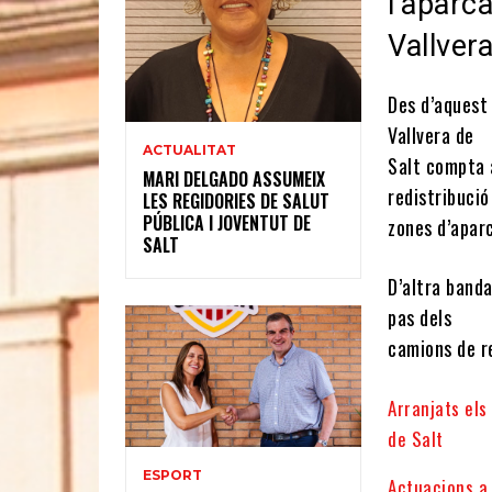
l’aparca
Vallver
Des d’aquest 
Vallvera de
ACTUALITAT
Salt compta
MARI DELGADO ASSUMEIX
redistribució
LES REGIDORIES DE SALUT
PÚBLICA I JOVENTUT DE
zones d’apar
SALT
D’altra banda
pas dels
camions de re
Arranjats els
de Salt
ESPORT
Actuacions a 