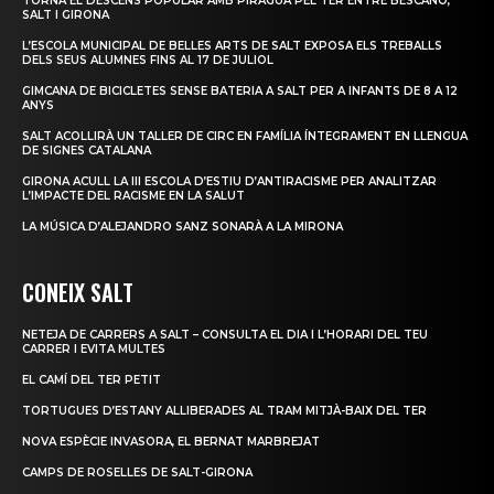
TORNA EL DESCENS POPULAR AMB PIRAGUA PEL TER ENTRE BESCANÓ,
SALT I GIRONA
L’ESCOLA MUNICIPAL DE BELLES ARTS DE SALT EXPOSA ELS TREBALLS
DELS SEUS ALUMNES FINS AL 17 DE JULIOL
GIMCANA DE BICICLETES SENSE BATERIA A SALT PER A INFANTS DE 8 A 12
ANYS
SALT ACOLLIRÀ UN TALLER DE CIRC EN FAMÍLIA ÍNTEGRAMENT EN LLENGUA
DE SIGNES CATALANA
GIRONA ACULL LA III ESCOLA D’ESTIU D’ANTIRACISME PER ANALITZAR
L’IMPACTE DEL RACISME EN LA SALUT
LA MÚSICA D’ALEJANDRO SANZ SONARÀ A LA MIRONA
CONEIX SALT
NETEJA DE CARRERS A SALT – CONSULTA EL DIA I L’HORARI DEL TEU
CARRER I EVITA MULTES
EL CAMÍ DEL TER PETIT
TORTUGUES D’ESTANY ALLIBERADES AL TRAM MITJÀ-BAIX DEL TER
NOVA ESPÈCIE INVASORA, EL BERNAT MARBREJAT
CAMPS DE ROSELLES DE SALT-GIRONA