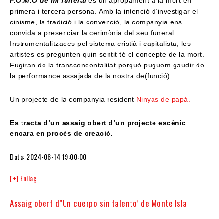
F.O.M.O de mi funeral
és un apropament a la mort en
primera i tercera persona. Amb la intenció d’investigar el
cinisme, la tradició i la convenció, la companyia ens
convida a presenciar la cerimònia del seu funeral.
Instrumentalitzades pel sistema cristià i capitalista, les
artistes es pregunten quin sentit té el concepte de la mort.
Fugiran de la transcendentalitat perquè puguem gaudir de
la performance assajada de la nostra de(funció).
Un projecte de la companyia resident
Ninyas de papá.
Es tracta d’un assaig obert d’un projecte escènic
encara en procés de creació.
Data: 2024-06-14 19:00:00
[+] Enllaç
Assaig obert d”Un cuerpo sin talento’ de Monte Isla