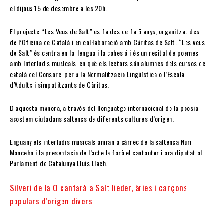
el dijous 15 de desembre a les 20h.
El projecte “Les Veus de Salt” es fa des de fa 5 anys, organitzat des
de l’Oficina de Català i en col·laboració amb Cáritas de Salt. “Les veus
de Salt” és centra en la llengua i la cohesió i és un recital de poemes
amb interludis musicals, en què els lectors són alumnes dels cursos de
català del Consorci per a la Normalització Lingüística o l’Escola
d’Adults i simpatitzants de Càritas.
D’aquesta manera, a través del llenguatge internacional de la poesia
acostem ciutadans saltencs de diferents cultures d’origen.
Enguany els interludis musicals aniran a càrrec de la saltenca Nuri
Mancebo i la presentació de l’acte la farà el cantautor i ara diputat al
Parlament de Catalunya Lluís Llach.
Silveri de la O cantarà a Salt lieder, àries i cançons
populars d’origen divers