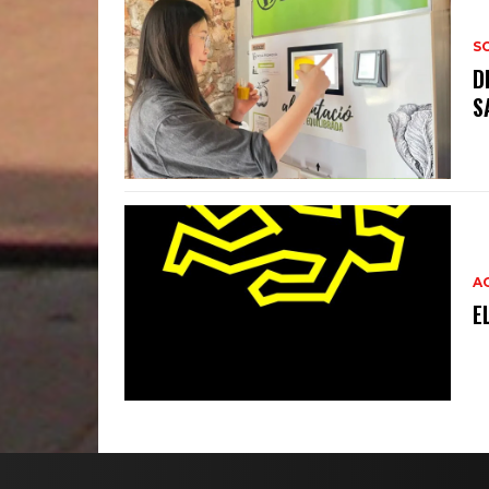
S
D
S
A
E