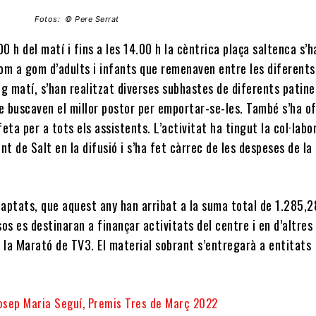
Fotos: © Pere Serrat
00 h del matí i fins a les 14.00 h la cèntrica plaça saltenca s’h
om a gom d’adults i infants que remenaven entre les diferents
g matí, s’han realitzat diverses subhastes de diferents patine
e buscaven el millor postor per emportar-se-les. També s’ha o
eta per a tots els assistents. L’activitat ha tingut la col·labo
nt de Salt en la difusió i s’ha fet càrrec de les despeses de la
captats, que aquest any han arribat a la suma total de 1.285,2
os es destinaran a finançar activitats del centre i en d’altres 
 la Marató de TV3. El material sobrant s’entregarà a entitats
Josep Maria Seguí, Premis Tres de Març 2022