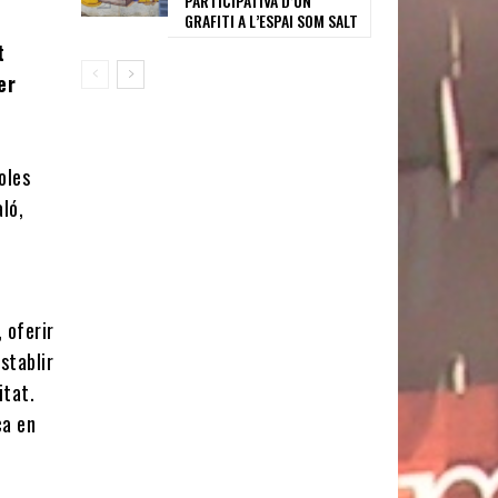
PARTICIPATIVA D’UN
GRAFITI A L’ESPAI SOM SALT
t
er
i
oles
aló,
, oferir
stablir
itat.
ca en