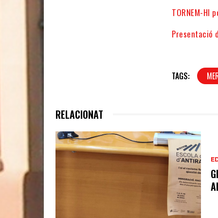
TORNEM-HI po
Presentació 
TAGS:
MER
RELACIONAT
E
G
A