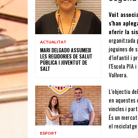
Vuit associ
s’han apleg
oferir la s
organitzada p
ACTUALITAT
joguines de 
MARI DELGADO ASSUMEIX
LES REGIDORIES DE SALUT
d’infantil i 
PÚBLICA I JOVENTUT DE
l’Escola PIA i
SALT
Vallvera.
L’objectiu de
en aquestes d
vincles i par
És un mercat 
el reciclatge
ESPORT