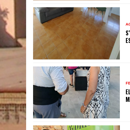
A
S
E
F
E
M