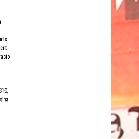
a
nts i
fert
ració
81€,
s’ha