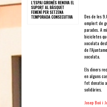
L’ESPAI GIRONÈS RENOVA EL
SUPORT AL BÀSQUET
FEMENÍ PER SETZENA
Des de les 9.
TEMPORADA CONSECUTIVA
omplert de g
parades. A mi
bicicletes qu
xocolata desf
de l’Ajuntame
xocolata.
Els diners re
en alguns cas
fet donatiu a
solidàries.
Josep Boó i 