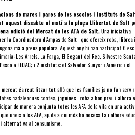
acions de mares i pares de les escoles i instituts de Sal
at aquest dissabte al matí a la plaça Llibertat de Salt p
isena edició del Mercat de les AFA de Salt.
Una iniciativa
er la Coordinadora d’Ampas de Salt i que ofereix roba, llibres 
segona mà a preus populars. Aquest any hi han participat 6 esc
primària: Les Arrels, La Farga, El Gegant del Rec, Silvestre Sant
 l’escola FEDAC; i 2 instituts: el Salvador Sunyer i Aimeric i el
l mercat és reutilitzar tot allò que les famílies ja no fan servir
ates nadalenques contes, joguines i roba a bon preu i alhora e
ticipar de manera conjunta totes les AFA de la vila en una activ
que uneix a les AFA, ajuda a qui més ho necessita i alhora edu
 i alternativa al consumisme.