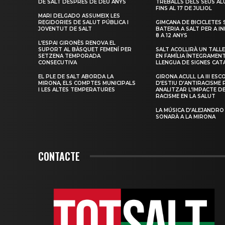
DE SALT DESPRÉS DE DEU ANYS
TREBALLS DELS SEUS A
FINS AL 17 DE JULIOL
MARI DELGADO ASSUMEIX LES
REGIDORIES DE SALUT PÚBLICA I
GIMCANA DE BICICLETES 
JOVENTUT DE SALT
BATERIA A SALT PER A I
8 A 12 ANYS
L’ESPAI GIRONÈS RENOVA EL
SUPORT AL BÀSQUET FEMENÍ PER
SALT ACOLLIRÀ UN TALLE
SETZENA TEMPORADA
EN FAMÍLIA ÍNTEGRAMEN
CONSECUTIVA
LLENGUA DE SIGNES CAT
EL PLE DE SALT ABORDA LA
GIRONA ACULL LA III ESC
MIRONA, ELS COMPTES MUNICIPALS
D’ESTIU D’ANTIRACISME 
I LES ALTES TEMPERATURES
ANALITZAR L’IMPACTE D
RACISME EN LA SALUT
LA MÚSICA D’ALEJANDRO
SONARÀ A LA MIRONA
CONTACTE