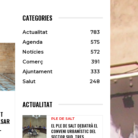
CATEGORIES
Actualitat
783
Agenda
575
Notícies
572
Comerç
391
Ajuntament
333
Salut
248
ACTUALITAT
NT
PLE DE SALT
LSAR
EL PLE DE SALT DEBATRÀ EL
L
CONVENI URBANÍSTIC DEL
SECTOR SUD, TRES