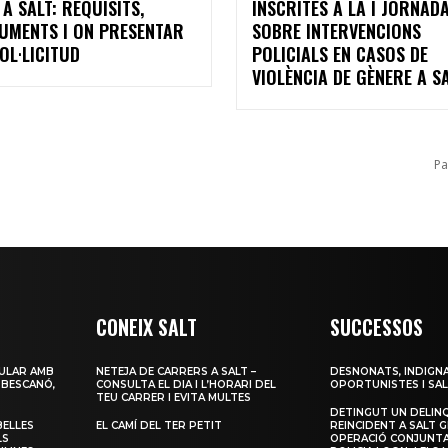
 A SALT: REQUISITS,
INSCRITES A LA I JORNAD
UMENTS I ON PRESENTAR
SOBRE INTERVENCIONS
OL·LICITUD
POLICIALS EN CASOS DE
VIOLÈNCIA DE GÈNERE A S
Pa
CONEIX SALT
SUCCESSOS
ULAR AMB
NETEJA DE CARRERS A SALT –
DESNONATS, INDIGNA
 BESCANÓ,
CONSULTA EL DIA I L’HORARI DEL
OPORTUNISTES I SAL
TEU CARRER I EVITA MULTES
DETINGUT UN DELIN
BELLES
EL CAMÍ DEL TER PETIT
REINCIDENT A SALT G
LS
OPERACIÓ CONJUNTA