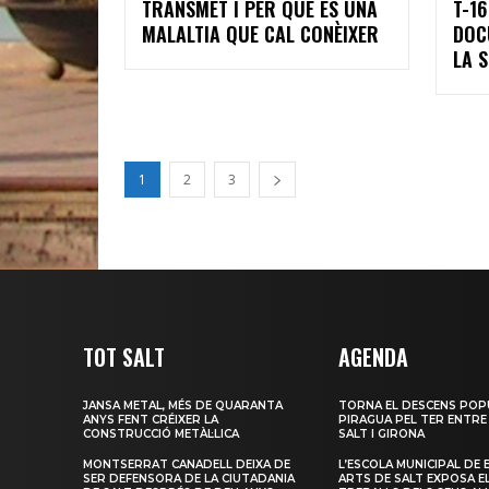
TRANSMET I PER QUÈ ÉS UNA
T-16
MALALTIA QUE CAL CONÈIXER
DOC
LA S
1
2
3
TOT SALT
AGENDA
JANSA METAL, MÉS DE QUARANTA
TORNA EL DESCENS POP
ANYS FENT CRÉIXER LA
PIRAGUA PEL TER ENTRE
CONSTRUCCIÓ METÀL·LICA
SALT I GIRONA
MONTSERRAT CANADELL DEIXA DE
L’ESCOLA MUNICIPAL DE 
SER DEFENSORA DE LA CIUTADANIA
ARTS DE SALT EXPOSA E