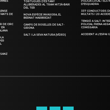
LUMNES
POLICIA LOCAL I ELS
TORTUGUES D’ESTANY
D’ESQUADRA
ALLIBERADES AL TRAM MITJÀ-BAIX
DEL TER
SENSE
337 CONDUCTORS DE
NFANTS DE
MULTATS I 20 ACCID
NOVA ESPÈCIE INVASORA, EL
BERNAT MARBREJAT
TENSIÓ A SALT: INTE
R DE CIRC
POLICIAL FRENA ASSA
CAMPS DE ROSELLES DE SALT-
T EN
COMISSARIA
GIRONA
ALANA
ACCIDENT A L’ESPAI 
SALT I LA SEVA NATURA [VÍDEO]
OLA
PER
EL
 SANZ