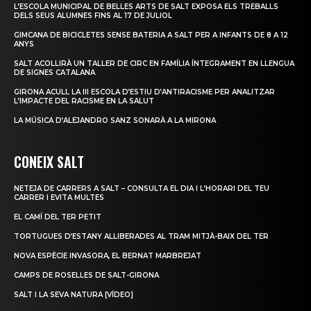
L’ESCOLA MUNICIPAL DE BELLES ARTS DE SALT EXPOSA ELS TREBALLS
DELS SEUS ALUMNES FINS AL 17 DE JULIOL
GIMCANA DE BICICLETES SENSE BATERIA A SALT PER A INFANTS DE 8 A 12
ANYS
SALT ACOLLIRÀ UN TALLER DE CIRC EN FAMÍLIA ÍNTEGRAMENT EN LLENGUA
DE SIGNES CATALANA
GIRONA ACULL LA III ESCOLA D’ESTIU D’ANTIRACISME PER ANALITZAR
L’IMPACTE DEL RACISME EN LA SALUT
LA MÚSICA D’ALEJANDRO SANZ SONARÀ A LA MIRONA
CONEIX SALT
NETEJA DE CARRERS A SALT – CONSULTA EL DIA I L’HORARI DEL TEU
CARRER I EVITA MULTES
EL CAMÍ DEL TER PETIT
TORTUGUES D’ESTANY ALLIBERADES AL TRAM MITJÀ-BAIX DEL TER
NOVA ESPÈCIE INVASORA, EL BERNAT MARBREJAT
CAMPS DE ROSELLES DE SALT-GIRONA
SALT I LA SEVA NATURA [VÍDEO]