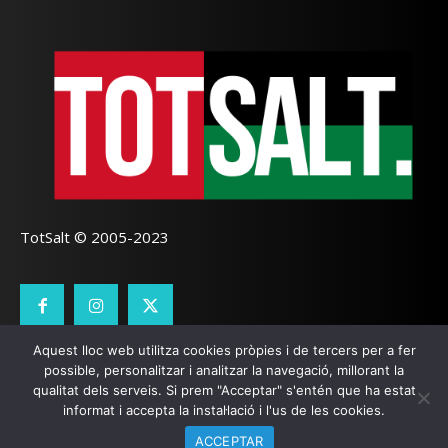
TotSalt © 2005-2023
Aquest lloc web utilitza cookies pròpies i de tercers per a fer
CONTACTE
TOTSALT
AVÍS LEGAL
GALETES
possible, personalitzar i analitzar la navegació, millorant la
qualitat dels serveis. Si prem "Acceptar" s'entén que ha estat
SEO LOCAL
I
PÀGINES WEB GIRONA
ZOOOMWEB
informat i accepta la instal·lació i l'us de les cookies.
ACCEPTAR