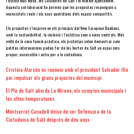
l’escola Mas Masó, les Cosidores de Salt i el mateix Ajuntament.
Aquesta col·laboració ha permès que les propostes responguin a
necessitats reals i als usos quotidians dels espais compartits.
Els projectes s’inspiren en els principis del New European Bauhaus,
amb la sostenibilitat, la inclusió i l’estètica com a eixos centrals. Més
enllà de la seva funció pràctica, els prototips volen demostrar com
petites intervencions poden fer de les hortes de Salt un espai més
proper, accessible i actiu per a la ciutadania.
Cristina Alarcón es reuneix amb el president Salvador Illa
per impulsar els grans projectes del municipi
El Ple de Salt aborda La Mirona, els comptes municipals i
les altes temperatures
Montserrat Canadell deixa de ser Defensora de la
Ciutadania de Salt després de deu anys