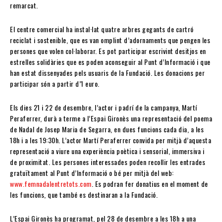
remarcat.
El centre comercial ha instal·lat quatre arbres gegants de cartró
reciclat i sostenible, que es van omplint d’adornaments que pengen les
persones que volen col·laborar. Es pot participar escrivint desitjos en
estrelles solidàries que es poden aconseguir al Punt d’Informació i que
han estat dissenyades pels usuaris de la Fundació. Les donacions per
participar són a partir d’1 euro.
Els dies 21 i 22 de desembre, l’actor i padrí de la campanya, Martí
Peraferrer, durà a terme a l’Espai Gironès una representació del poema
de Nadal de Josep Maria de Segarra, en dues funcions cada dia, a les
18h i a les 19:30h. L’actor Martí Peraferrer convida per mitjà d’aquesta
representació a viure una experiència poètica i sensorial, immersiva i
de proximitat. Les persones interessades poden recollir les entrades
gratuïtament al Punt d’Informació o bé per mitjà del web:
www.femnadalentretots.com
. Es podran fer donatius en el moment de
les funcions, que també es destinaran a la Fundació.
L’Espai Gironès ha programat, pel 28 de desembre a les 18h a una