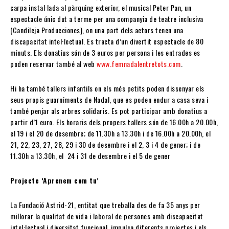
carpa instal·lada al pàrquing exterior, el musical Peter Pan, un
espectacle únic dut a terme per una companyia de teatre inclusiva
(Candileja Producciones), on una part dels actors tenen una
discapacitat intel·lectual. Es tracta d’un divertit espectacle de 80
minuts. Els donatius són de 3 euros per persona i les entrades es
poden reservar també al web
www.femnadalentretots.com
.
Hi ha també tallers infantils on els més petits poden dissenyar els
seus propis guarniments de Nadal, que es poden endur a casa seva i
també penjar als arbres solidaris. Es pot participar amb donatius a
partir d’1 euro. Els horaris dels propers tallers són de 16.00h a 20.00h,
el 19 i el 20 de desembre; de 11.30h a 13.30h i de 16.00h a 20.00h, el
21, 22, 23, 27, 28, 29 i 30 de desembre i el 2, 3 i 4 de gener; i de
11.30h a 13.30h, el 24 i 31 de desembre i el 5 de gener
Projecte ‘Aprenem com tu’
La Fundació Astrid-21, entitat que treballa des de fa 35 anys per
millorar la qualitat de vida i laboral de persones amb discapacitat
intel·lectual i diversitat funcional, impulsa diferents projectes i els