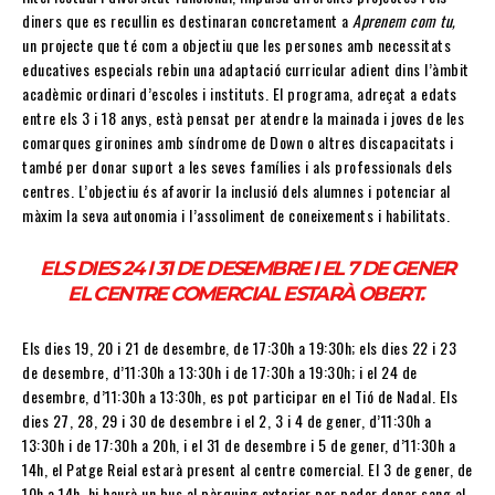
diners que es recullin es destinaran concretament a
Aprenem com tu,
un projecte
que té com a objectiu que les persones amb necessitats
educatives especials rebin una adaptació curricular adient dins l’àmbit
acadèmic ordinari d’escoles i instituts. El programa, adreçat a edats
entre els 3 i 18 anys, està pensat per atendre la mainada i joves de les
comarques gironines amb síndrome de Down o altres discapacitats i
també per donar suport a les seves famílies i als professionals dels
centres. L’objectiu és afavorir la inclusió dels alumnes i potenciar al
màxim la seva autonomia i l’assoliment de coneixements i habilitats.
ELS DIES 24 I 31 DE DESEMBRE I EL 7 DE GENER
EL CENTRE COMERCIAL ESTARÀ OBERT.
Els dies 19, 20 i 21 de desembre, de 17:30h a 19:30h; els dies 22 i 23
de desembre, d’11:30h a 13:30h i de 17:30h a 19:30h; i el 24 de
desembre, d’11:30h a 13:30h, es pot participar en el Tió de Nadal. Els
dies 27, 28, 29 i 30 de desembre i el 2, 3 i 4 de gener, d’11:30h a
13:30h i de 17:30h a 20h, i el 31 de desembre i 5 de gener, d’11:30h a
14h, el Patge Reial estarà present al centre comercial. El 3 de gener, de
10h a 14h, hi haurà un bus al pàrquing exterior per poder donar sang al