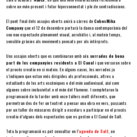
sobre un món present i futur hiperconnectat i ple de contradiccions.
El punt final dels assajos oberts anirà a càrrec de
CobosMika
Company
que el 12 de desembre portarà la dansa contemporània del
seu nou espectacle plenament visual, acrobàtic i, al mateix temps,
sensible gràcies als moviments pensats per als intèrprets.
Uns assajos oberts que es combinaran amb
sis xerrades de bona
part de les companyies residents a El Canal
i que versaran sobre
el procés creatiu en si mateix. En alguns casos, les xerrades ja
s’indiquen que estan més dirigides als professionals, altres a
estudiants de les arts escèniques o del món audiovisual, així com
algunes sobre inclusivitat o el món del flamenc. I completaran la
programació de la tardor amb onze tallers molt diferents, que
permetran des de fer un teatret a pensar una obra en vers, passants
per un taller de màscares dirigit a escolars o participar en el procés
creatiu d’alguns dels espectacles que es gesten a El Canal de Salt.
Tota la programació es pot consultar en l’
agenda de Salt
, on