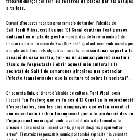
trobareu enllaços per ferr
les reserves de places per als assajos
o tallers.
Davant d’aquesta nodrida programació de tardor, l’alcalde de
Salt,
Jordi Viñas
, certifica que “
El Canal continua fent passos
endavant en el pla de gestió
marcat des de la reformulació de
l’espai i sota la direcció de Xavi Díaz està agafant nova embranzida per
complir amb tres dels objectius marcats, com són
donar suport a la
creació de casa nostra, fer-los un acompanyament creatiu i
tècnic de l’espectacle i obrir aquest món cultural a la
societat de Salt i de comarques gironines per potenciar
l’efecte transformador que la cultura té sobre la societat”.
En aquesta línia, el tinent d’alcalde de cultura,
Toni Vidal
, posa
l’accent
“en l’esforç que es fa des d’El Canal en la coproducció
d’espectacles, com les cinc companyies que estan creant el
seu espectacle i reben finançament per a la producció des de
l’equipament municipal
, amb la voluntat clara de fomentar la
creació a casa nostra i incentivar-la, perquè després pugui voltar
arreu”. El mateix responsable municipal també explicita “la voluntat