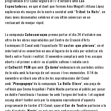
programació d’El Canal seguirà el 17 d’octubre amb
Las
Espectadoras
, en què el duet que formen Aina Mingell i Aitana López
exploraran els marges de la nostra societat amb
‘Tribut to Rats’
, on
dues àvies desnonades celebren el seu últim aniversari en un
restaurant de menjar ràpid.
La companyia
Cabosanroque
preveu portar el dia 24 d’octubre una
altra de les obres coproduïdes pel Centre de Creació d’Arts
Escèniques El Canal amb l’espectacle
‘El castor que plorava’
, on el
món teatral es converteix en una al·legoria de la vida per esbotzar els
límits entre ficció i realitat. El novembre comptarà amb tres assajos
oberts i el primer a obrir-se al públic saltenc i rodalia serà
el
Collectif PSM
que amb
‘Ça turne’
evidenciarà els períodes cíclics
de la vida amb la barreja de set cossos i tres monocicles. El 14 de
novembre arribarà una altra de les coproduccions del Canal
amb
‘Prosopopeya’
de la companyia ‘
La Bella Otero’
, una peça de
reflexió que Emma Arquillué i Pablo Macho portaran al públic per posar
en dubte l’existència i fusionar-ho amb l’origen del teatre. I el següent
assaig obert també serà per la cinquena coproducció d’aquesta
programació de tardor d’El Canal, quan el
Cor de Teatre
portaran a la
sala d’acabats
‘Nauta’
, en què una noia embarassada reflexionarà