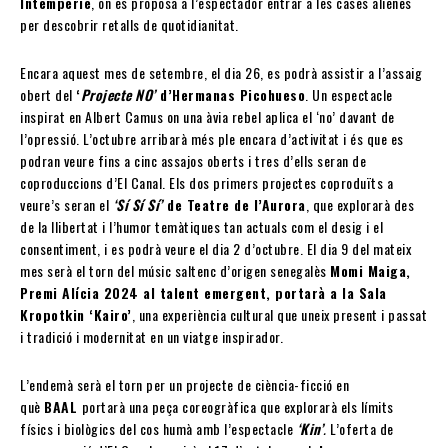
Intempèrie
, on es proposa a l’espectador entrar a les cases alienes
per descobrir retalls de quotidianitat.
Encara aquest mes de setembre, el dia 26, es podrà assistir a l’assaig
obert del
‘
Projecte NO’
d’Hermanas Picohueso
. Un espectacle
inspirat en Albert Camus on una àvia rebel aplica el ‘no’ davant de
l’opressió. L’octubre arribarà més ple encara d’activitat i és que es
podran veure fins a cinc assajos oberts i tres d’ells seran de
coproduccions d’El Canal. Els dos primers projectes coproduïts a
veure’s seran el
‘Sí Sí Sí’
de Teatre de l’Aurora
, que explorarà des
de la llibertat i l’humor temàtiques tan actuals com el desig i el
consentiment, i es podrà veure el dia 2 d’octubre. El dia 9 del mateix
mes serà el torn del músic saltenc d’origen senegalès
Momi Maiga,
Premi Alícia 2024 al talent emergent, portarà a la Sala
Kropotkin ‘Kairo’
, una experiència cultural que uneix present i passat
i tradició i modernitat en un viatge inspirador.
L’endemà serà el torn per un projecte de ciència-ficció en
què
BAAL
portarà una peça coreogràfica que explorarà els límits
físics i biològics del cos humà amb l’espectacle
‘Kin’
.
L’oferta de