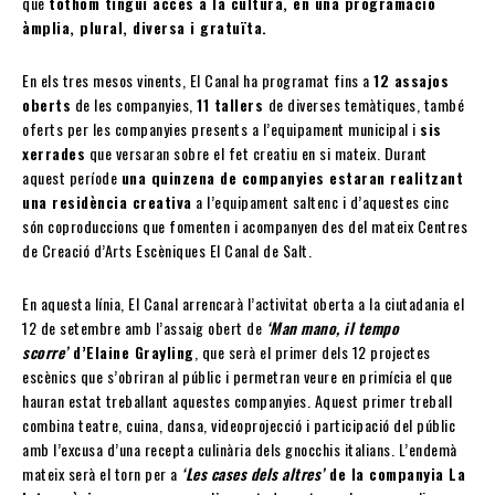
que
tothom tingui accés a la cultura, en una programació
àmplia, plural, diversa i gratuïta.
En els tres mesos vinents, El Canal ha programat fins a
12 assajos
oberts
de les companyies,
11 tallers
de diverses temàtiques, també
oferts per les companyies presents a l’equipament municipal i
sis
xerrades
que versaran sobre el fet creatiu en si mateix. Durant
aquest període
una quinzena de companyies estaran realitzant
una residència creativa
a l’equipament saltenc i d’aquestes cinc
són coproduccions que fomenten i acompanyen des del mateix Centres
de Creació d’Arts Escèniques El Canal de Salt.
En aquesta línia, El Canal arrencarà l’activitat oberta a la ciutadania el
12 de setembre amb l’assaig obert de
‘Man mano, il tempo
scorre’
d’Elaine Grayling
, que serà el primer dels 12 projectes
escènics que s’obriran al públic i permetran veure en primícia el que
hauran estat treballant aquestes companyies. Aquest primer treball
combina teatre, cuina, dansa, videoprojecció i participació del públic
amb l’excusa d’una recepta culinària dels gnocchis italians. L’endemà
mateix serà el torn per a
‘Les cases dels altres’
de la companyia La