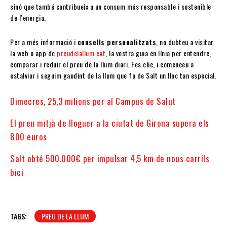
sinó que també contribueix a un consum més responsable i sostenible
de l’energia.
Per a més informació i
consells personalitzats
, no dubteu a visitar
la web o app de
preudelallum.cat
, la vostra guia en línia per entendre,
comparar i reduir el preu de la llum diari. Fes clic, i comenceu a
estalviar i seguim gaudint de la llum que fa de Salt un lloc tan especial.
Dimecres, 25,3 milions per al Campus de Salut
El preu mitjà de lloguer a la ciutat de Girona supera els
800 euros
Salt obté 500.000€ per impulsar 4,5 km de nous carrils
bici
TAGS:
PREU DE LA LLUM