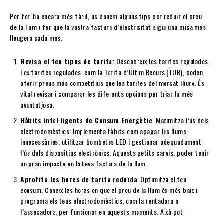
Per fer-ho encara més fàcil, us donem alguns tips per reduir el preu
de la llum i fer que la vostra factura d’electricitat sigui una mica més
lleugera cada mes.
Revisa el teu tipus de tarifa:
Descobreix les tarifes regulades.
Les tarifes regulades, com la Tarifa d’Últim Recurs (TUR), poden
oferir preus més competitius que les tarifes del mercat lliure. És
vital revisar i comparar les diferents opcions per triar la més
avantatjosa.
Hàbits intel·ligents de Consum Energètic
. Maximitza l’ús dels
electrodomèstics: Implementa hàbits com apagar les llums
innecessàries, utilitzar bombetes LED i gestionar adequadament
l’ús dels dispositius electrònics. Aquests petits canvis, poden tenir
un gran impacte en la teva factura de la llum.
Aprofita les hores de tarifa reduïda
. Optimitza el teu
consum. Coneix les hores en què el preu de la llum és més baix i
programa els teus electrodomèstics, com la rentadora o
l’assecadora, per funcionar en aquests moments. Això pot