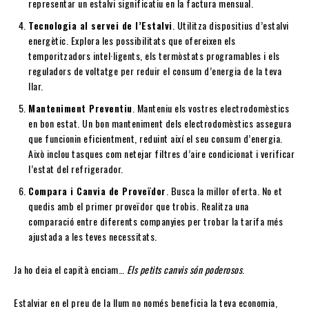
representar un estalvi significatiu en la factura mensual.
Tecnologia al servei de l’Estalvi
. Utilitza dispositius d’estalvi
energètic. Explora les possibilitats que ofereixen els
temporitzadors intel·ligents, els termòstats programables i els
reguladors de voltatge per reduir el consum d’energia de la teva
llar.
Manteniment Preventiu
. Manteniu els vostres electrodomèstics
en bon estat. Un bon manteniment dels electrodomèstics assegura
que funcionin eficientment, reduint així el seu consum d’energia.
Això inclou tasques com netejar filtres d’aire condicionat i verificar
l’estat del refrigerador.
Compara i Canvia de Proveïdor
. Busca la millor oferta. No et
quedis amb el primer proveïdor que trobis. Realitza una
comparació entre diferents companyies per trobar la tarifa més
ajustada a les teves necessitats.
Ja ho deia el capità enciam…
Els petits canvis són poderosos
.
Estalviar en el preu de la llum no només beneficia la teva economia,