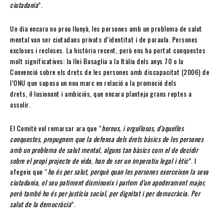
ciutadania
”.
Un dia encara no prou llunyà, les persones amb un problema de salut
mental van ser ciutadans privats d’identitat i de paraula. Persones
excloses i recloses. La història recent, però ens ha portat conquestes
molt significatives: la llei Basaglia a la Itàlia dels anys 70 o la
Convenció sobre els drets de les persones amb discapacitat (2006) de
l’ONU que suposa un nou marc en relació a la promoció dels
drets, il·lusionant i ambiciós, que encara planteja grans reptes a
assolir.
El Comitè vol remarcar ara que “
hereus, i orgullosos, d’aquelles
conquestes, propugnem que la defensa dels drets bàsics de les persones
amb un problema de salut mental, alguns tan bàsics com el de decidir
sobre el propi projecte de vida, han de ser un imperatiu legal i ètic
”. I
afegeix que “
ho és per salut, perquè quan les persones exerceixen la seva
ciutadania, el seu patiment disminueix i parlem d’un apoderament major,
però també ho és per justícia social, per dignitat i per democràcia. Per
salut de la democràcia
”.