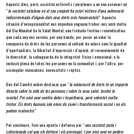
Aquests dies, però, assistim esfereïts i perplexos a un nou escenari on
“
la societat catalana en el seu conjunt ha estat víctima d’una vulneració
indiscriminada d’alguns dels seus drets més fonamentals
”. Aquesta
situació d’excepcionalitat ens impedeix enguany trobar-nos amb motiu
del Dia Mundial de la Salut Mental, una trobada festiva i reivindicativa
que cada any ens serveix, per una banda, per posar en valor la
conquesta de drets de les persones al voltant de valors com la igualtat
d’oportunitats, la llibertat d’expressió i d’opinió, el reconeixement de
la diversitat, la salvaguarda de la integritat física i emocional, o la
inclusió plena de totes les persones en la comunitat i, per l’altra, per
assenyalar mancances, necessitats i reptes.
Des del Comitè volem destacar que “
la vulneració de drets té un impacte
directe sobre la vida de les persones i sobre la seva salut, també la
mental. Per això avui sentim dolor i impotència, però sobretot molta
tristor. Els drets humans són eines de canvi i transformació social i no els
podem malmetre”
.
Per concloure, fem una aposta i defensa per “
una societat justa i
cohesionada cal que els defensi i els promogui. I per això avui no podem