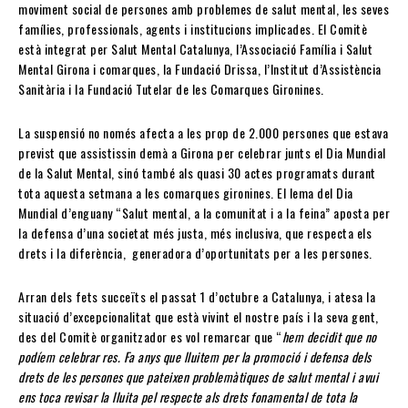
moviment social de persones amb problemes de salut mental, les seves
famílies, professionals, agents i institucions implicades. El Comitè
està integrat per Salut Mental Catalunya, l’Associació Família i Salut
Mental Girona i comarques, la Fundació Drissa, l’Institut d’Assistència
Sanitària i la Fundació Tutelar de les Comarques Gironines.
La suspensió no només afecta a les prop de 2.000 persones que estava
previst que assistissin demà a Girona per celebrar junts el Dia Mundial
de la Salut Mental, sinó també als quasi 30 actes programats durant
tota aquesta setmana a les comarques gironines. El lema del Dia
Mundial d’enguany “Salut mental, a la comunitat i a la feina” aposta per
la defensa d’una societat més justa, més inclusiva, que respecta els
drets i la diferència, generadora d’oportunitats per a les persones.
Arran dels fets succeïts el passat 1 d’octubre a Catalunya, i atesa la
situació d’excepcionalitat que està vivint el nostre país i la seva gent,
des del Comitè organitzador es vol remarcar que “
hem decidit que no
podíem celebrar res. Fa anys que lluitem per la promoció i defensa dels
drets de les persones que pateixen problemàtiques de salut mental i avui
ens toca revisar la lluita pel respecte als drets fonamental de tota la